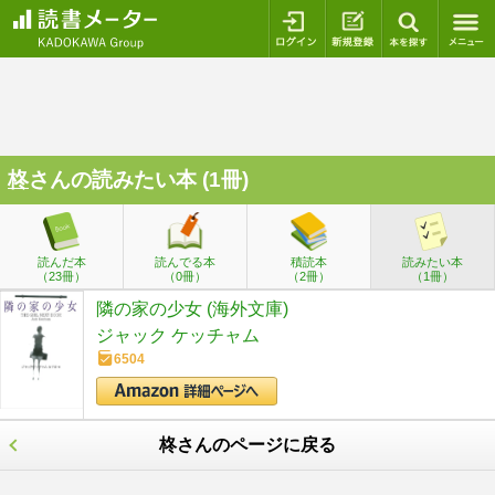
ログイン
新規登録
本を探
柊
さんの読みたい本 (1冊)
読んだ本
読んでる本
積読本
読みたい本
（23冊）
（0冊）
（2冊）
（1冊）
隣の家の少女 (海外文庫)
ジャック ケッチャム
6504
柊さんのページに戻る