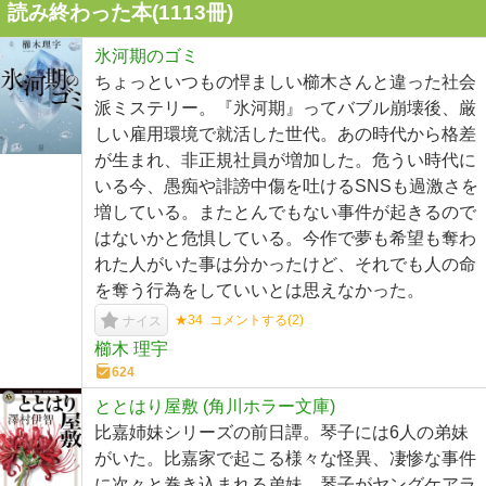
読み終わった本(
1113
冊)
氷河期のゴミ
ちょっといつもの悍ましい櫛木さんと違った社会
派ミステリー。『氷河期』ってバブル崩壊後、厳
しい雇用環境で就活した世代。あの時代から格差
が生まれ、非正規社員が増加した。危うい時代に
いる今、愚痴や誹謗中傷を吐けるSNSも過激さを
増している。またとんでもない事件が起きるので
はないかと危惧している。今作で夢も希望も奪わ
れた人がいた事は分かったけど、それでも人の命
を奪う行為をしていいとは思えなかった。
★34
コメントする(
2
)
ナイス
櫛木 理宇
624
ととはり屋敷 (角川ホラー文庫)
比嘉姉妹シリーズの前日譚。琴子には6人の弟妹
がいた。比嘉家で起こる様々な怪異、凄惨な事件
に次々と巻き込まれる弟妹。琴子がヤングケアラ