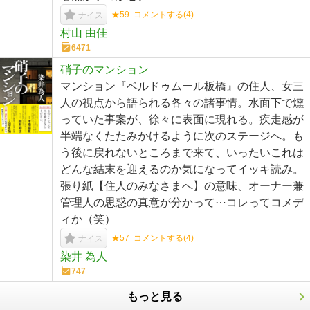
★59
コメントする(
4
)
ナイス
村山 由佳
6471
硝子のマンション
マンション『ベルドゥムール板橋』の住人、女三
人の視点から語られる各々の諸事情。水面下で燻
っていた事案が、徐々に表面に現れる。疾走感が
半端なくたたみかけるように次のステージへ。も
う後に戻れないところまで来て、いったいこれは
どんな結末を迎えるのか気になってイッキ読み。
張り紙【住人のみなさまへ】の意味、オーナー兼
管理人の思惑の真意が分かって⋯コレってコメデ
ィか（笑）
★57
コメントする(
4
)
ナイス
染井 為人
747
もっと見る