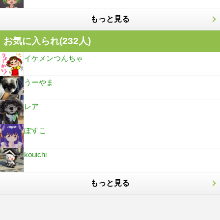
もっと見る
お気に入られ(
232
人)
イケメンつんちゃ
うーやま
レア
ぽすこ
kouichi
もっと見る