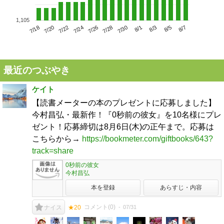
1,105
7/22
7/28
8/3
7/18
7/24
7/30
8/5
7/20
7/26
8/1
8/7
最近のつぶやき
ケイト
【読書メーターの本のプレゼントに応募しました】
今村昌弘・最新作！『0秒前の彼女』を10名様にプレ
ゼント！応募締切は8月6日(木)の正午まで。応募は
こちらから→
https://bookmeter.com/giftbooks/643?
track=share
0秒前の彼女
今村昌弘
本を登録
あらすじ・内容
コメント(
0
)
07/31
ナイス
★20