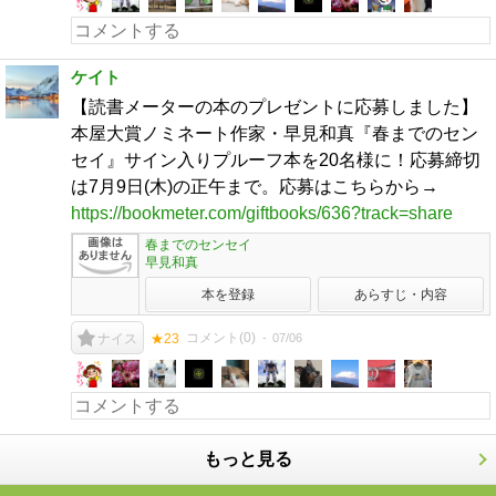
ケイト
【読書メーターの本のプレゼントに応募しました】
本屋大賞ノミネート作家・早見和真『春までのセン
セイ』サイン入りプルーフ本を20名様に！応募締切
は7月9日(木)の正午まで。応募はこちらから→
https://bookmeter.com/giftbooks/636?track=share
春までのセンセイ
早見和真
本を登録
あらすじ・内容
コメント(
0
)
07/06
ナイス
★23
もっと見る