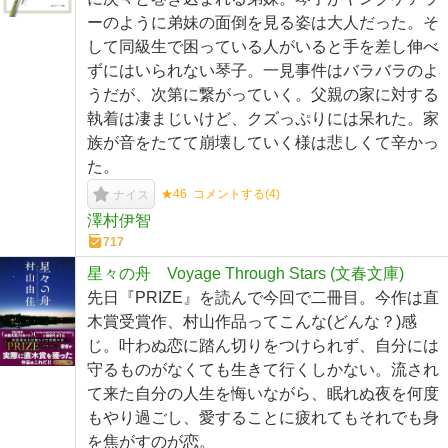
ーのように弟妹の面倒を見る姿は大人だった。そ
して同級生で困っている人がいると手を差し伸べ
ずにはいられない琴子。一見事件はバラバラのよ
うだが、次第に繋がっていく。父親の家に対する
執着は凄まじいけど、クズっぷりには呆れた。家
族が音をたてて崩壊していく様は悲しくて辛かっ
た。
★46
コメントする(
4
)
ナイス
澤村伊智
717
星々の舟 Voyage Through Stars (文春文庫)
先日『PRIZE』を読んで今回で二冊目。今作は直
木賞受賞作、村山作品ってこんな(どんな？)感
じ。叶わぬ恋に踏ん切りをつけられず、自分には
守るものがなくても生きて行くしかない。流され
て来た自分の人生を悔いながら、眠れぬ夜を何度
もやり過ごし、愛することに疲れてもそれでも身
を焦がすのが恋。