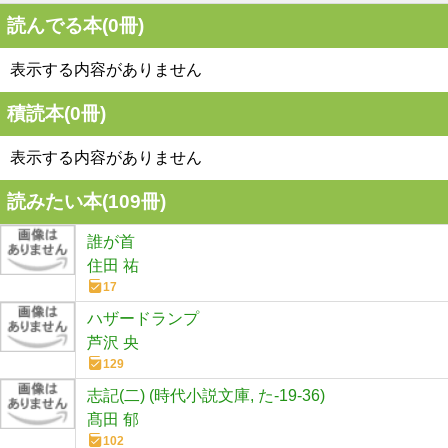
読んでる本(
0
冊)
表示する内容がありません
積読本(
0
冊)
表示する内容がありません
読みたい本(
109
冊)
誰が首
住田 祐
17
ハザードランプ
芦沢 央
129
志記(二) (時代小説文庫, た-19-36)
髙田 郁
102