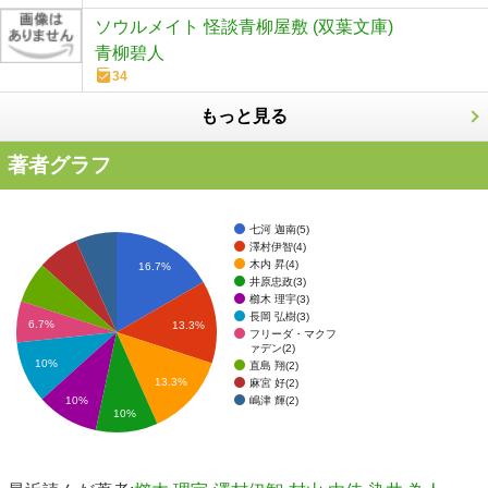
ソウルメイト 怪談青柳屋敷 (双葉文庫)
青柳碧人
34
もっと見る
著者グラフ
七河 迦南(5)
澤村伊智(4)
木内 昇(4)
16.7%
井原忠政(3)
櫛木 理宇(3)
長岡 弘樹(3)
6.7%
13.3%
フリーダ・マクフ
ァデン(2)
10%
直島 翔(2)
13.3%
麻宮 好(2)
嶋津 輝(2)
10%
10%