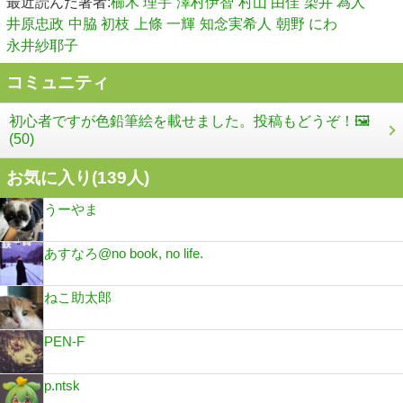
最近読んだ著者:
櫛木 理宇
澤村伊智
村山 由佳
染井 為人
井原忠政
中脇 初枝
上條 一輝
知念実希人
朝野 にわ
永井紗耶子
コミュニティ
初心者ですが色鉛筆絵を載せました。投稿もどうぞ！🖼️
(50)
お気に入り(
139
人)
うーやま
あすなろ@no book, no life.
ねこ助太郎
PEN-F
p.ntsk