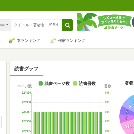
n和書
は
本ランキング
作家ランキング
読書グラフ
著者
読書ページ数
読書冊数
ページ数
冊数
224359
696
224358
695
5
5
224357
694
5
224356
693
11
%
224355
692