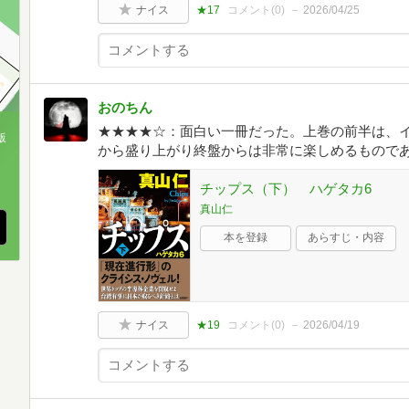
ナイス
★17
コメント(
0
)
2026/04/25
おのちん
★★★★☆：面白い一冊だった。上巻の前半は、
版
から盛り上がり終盤からは非常に楽しめるもので
、
チップス（下） ハゲタカ6
真山仁
本を登録
あらすじ・内容
ナイス
★19
コメント(
0
)
2026/04/19