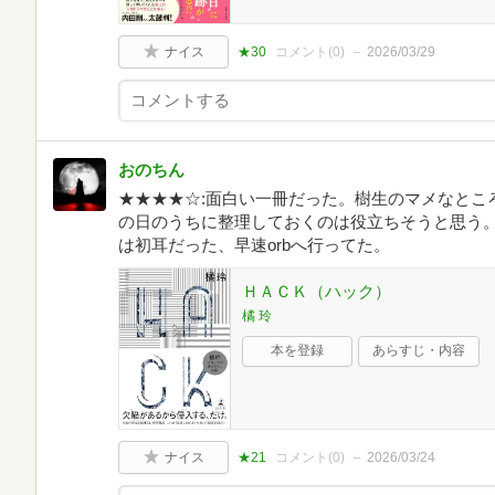
ナイス
★30
コメント(
0
)
2026/03/29
おのちん
★★★★☆:面白い一冊だった。樹生のマメなとこ
の日のうちに整理しておくのは役立ちそうと思う。
は初耳だった、早速orbへ行ってた。
ＨＡＣＫ（ハック）
橘 玲
本を登録
あらすじ・内容
ナイス
★21
コメント(
0
)
2026/03/24