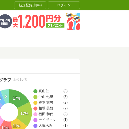
新規登録(無料)
ログイン
グラフ
上位10名
真山仁
(3)
5
中山 七里
(3)
17
5
%
榎本 憲男
(2)
相場 英雄
(2)
17
%
福田 和代
(2)
デイヴィッド・ギレスピー
…
(1)
11
大塚あみ
(1)
%
11
%