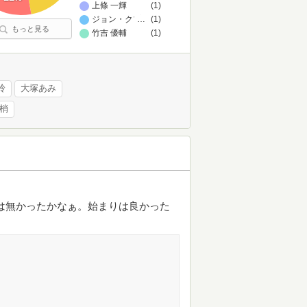
上條 一輝
(1)
ジョン・クプレナス,マシュー・フレデリック
…
(1)
もっと見る
竹吉 優輔
(1)
玲
大塚あみ
 梢
は無かったかなぁ。始まりは良かった