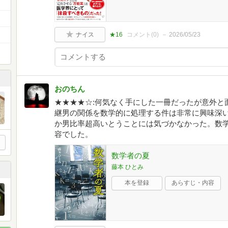
ナイス
★16
コメント(
0
)
2026/05/23
おのちん
★★★★☆:何気なく手にした一冊だったが意外と
継男の関係を数学的に処理する件は非常に興味深
か男比率超高いとうことには気づかなかった。数
容でした。
数学者の夏
藤本 ひとみ
本を登録
あらすじ・内容