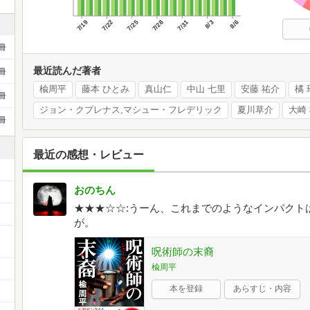
7/19
7/22
7/25
7/28
7/31
8/3
8/6
冊
最近読んだ著者
冊
楡周平
藤本 ひとみ
真山仁
中山 七里
安藤 祐介
橘 
冊
ジョン・クプレナス,マシュー・フレデリック
夏川草介
大崎
冊
最近の感想・レビュー
おのちん
★★★☆☆:うーん、これまでのようなインパクト
が。
ー
呪術師の末裔
楡周平
本を登録
あらすじ・内容