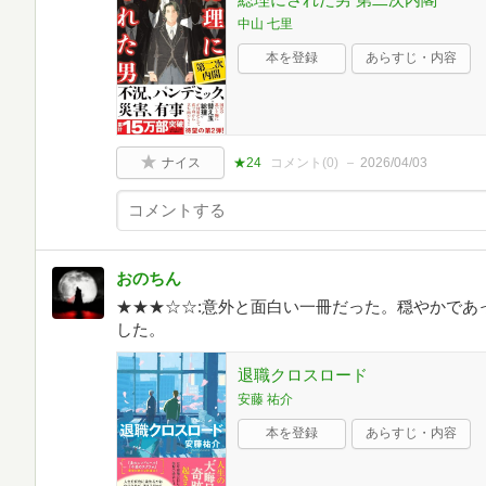
中山 七里
本を登録
あらすじ・内容
ナイス
★24
コメント(
0
)
2026/04/03
おのちん
★★★☆☆:意外と面白い一冊だった。穏やかであ
した。
退職クロスロード
安藤 祐介
本を登録
あらすじ・内容