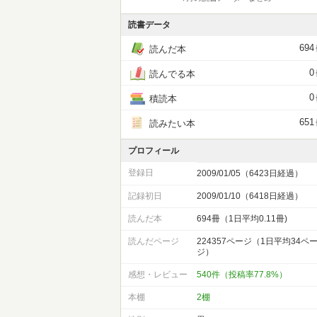
読書データ
694
読んだ本
0
読んでる本
0
積読本
651
読みたい本
プロフィール
登録日
2009/01/05（6423日経過）
記録初日
2009/01/10（6418日経過）
読んだ本
694冊（1日平均0.11冊)
読んだページ
224357ページ（1日平均34ペ
ジ）
感想・レビュー
540件（投稿率77.8%）
本棚
2棚