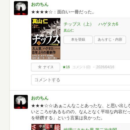
おのちん
★★★★☆：面白い一冊だった。
チップス（上） ハゲタカ6
真山仁
本を登録
あらすじ・内容
ナイス
★16
コメント(
0
)
2026/04/16
おのちん
★★★☆☆:あぁこんなことあったな、と思い出し
いところがあるものの、なんとなく平坦な内容だ
を研鑽する」という言葉は良かった。
総理にされた男 第二次内閣