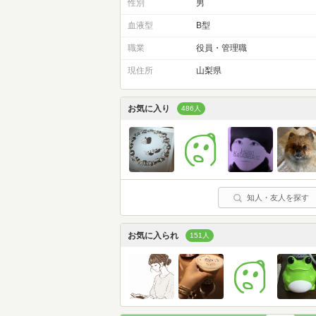
性別
男
血液型
B型
職業
役員・管理職
現住所
山梨県
お気に入り
486人
知人・友人を探す
お気に入られ
151人