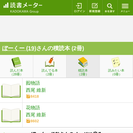
ログイン
新規登録
本を探
ぼーくー (19)
さんの積読本 (2冊)
読んだ本
読んでる本
積読本
読みたい本
（28冊）
（2冊）
（2冊）
（0冊）
囮物語
西尾 維新
8418
花物語
西尾 維新
8602