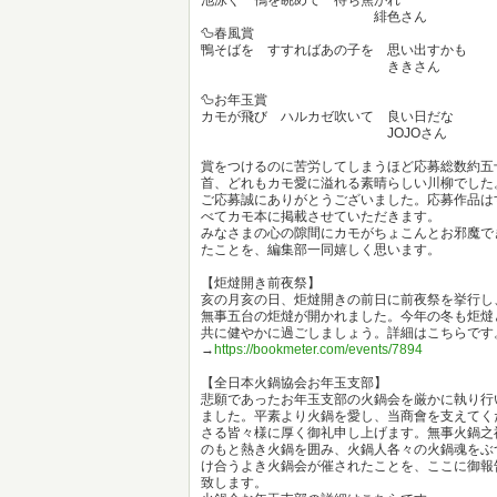
緋色さん
🦆春風賞
鴨そばを すすればあの子を 思い出すかも
ききさん
🦆お年玉賞
カモが飛び ハルカゼ吹いて 良い日だな
JOJOさん
賞をつけるのに苦労してしまうほど応募総数約五
首、どれもカモ愛に溢れる素晴らしい川柳でした
ご応募誠にありがとうございました。応募作品は
べてカモ本に掲載させていただきます。
みなさまの心の隙間にカモがちょこんとお邪魔で
たことを、編集部一同嬉しく思います。
【炬燵開き前夜祭】
亥の月亥の日、炬燵開きの前日に前夜祭を挙行し
無事五台の炬燵が開かれました。今年の冬も炬燵
共に健やかに過ごしましょう。詳細はこちらです
→
https://bookmeter.com/events/7894
【全日本火鍋協会お年玉支部】
悲願であったお年玉支部の火鍋会を厳かに執り行
ました。平素より火鍋を愛し、当商會を支えてく
さる皆々様に厚く御礼申し上げます。無事火鍋之
のもと熱き火鍋を囲み、火鍋人各々の火鍋魂をぶ
け合うよき火鍋会が催されたことを、ここに御報
致します。