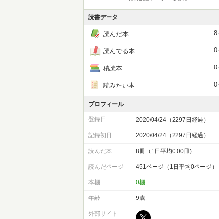
読書データ
8
読んだ本
0
読んでる本
0
積読本
0
読みたい本
プロフィール
登録日
2020/04/24（2297日経過）
記録初日
2020/04/24（2297日経過）
読んだ本
8冊（1日平均0.00冊)
読んだページ
451ページ（1日平均0ページ）
本棚
0棚
年齢
9歳
外部サイト