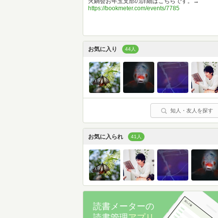
火鍋会お年玉支部の詳細はこちらです。→
https://bookmeter.com/events/7785
お気に入り
44人
知人・友人を探す
お気に入られ
41人
読書メーターの
読書管理
アプリ