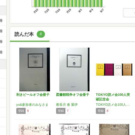
7/20
7/23
7/26
7/29
8/1
8/4
8/7
冊
冊
読んだ本
8
冊
冊
利きビールオフ会冊子
図書館戦争オフ会冊子
TOKYO読メ会100人突
破記念会
yo&参加者のみなさま
夜長月 春 紫伊
TOKYO読メ会100人突破記念会参加者&お年玉商會
登録
6
登録
7
登録
8