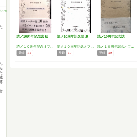
shidama0512
た
読メ10周年記念誌 秋
読メ10周年記念誌 夏
読メ10周年記念誌
読メ１０周年記念オフ会参加の皆様
読メ１０周年記念オフ会参加の皆様
読メ１０周年記念オフ会参加の皆様
登録
21
登録
19
登録
49
。
ん
モ
た
載
募
會