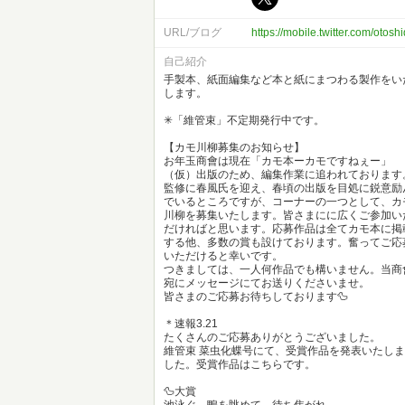
URL/ブログ
https://mobile.twitter.com/oto
自己紹介
手製本、紙面編集など本と紙にまつわる製作をい
します。
✳︎「維管束」不定期発行中です。
【カモ川柳募集のお知らせ】
お年玉商會は現在「カモ本ーカモですねぇー」
（仮）出版のため、編集作業に追われております
監修に春風氏を迎え、春頃の出版を目処に鋭意励
でいるところですが、コーナーの一つとして、カ
川柳を募集いたします。皆さまにに広くご参加い
だければと思います。応募作品は全てカモ本に掲
する他、多数の賞も設けております。奮ってご応
いただけると幸いです。
つきましては、一人何作品でも構いません。当商
宛にメッセージにてお送りくださいませ。
皆さまのご応募お待ちしております🦆
＊速報3.21
たくさんのご応募ありがとうございました。
維管束 菜虫化蝶号にて、受賞作品を発表いたしま
した。受賞作品はこちらです。
🦆大賞
池泳ぐ 鴨を眺めて 待ち焦がれ