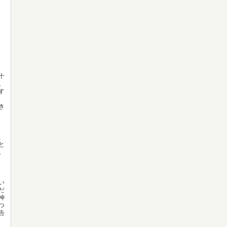
十
。
す
き
、
と
。
い
だ
神
つ
告