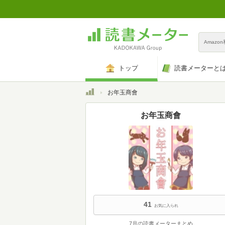
Amazo
トップ
読書メーターと
トップ
お年玉商會
お年玉商會
41
お気に入られ
7月の読書メーターまとめ