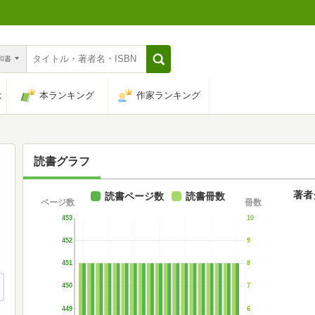
n和書
は
本ランキング
作家ランキング
読書グラフ
著者
読書ページ数
読書冊数
ページ数
冊数
453
10
452
9
451
8
450
7
449
6