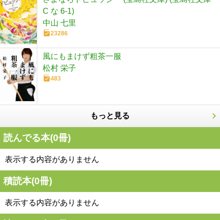
C な 6-1)
中山 七里
23286
風にもまけず粗茶一服
松村 栄子
483
もっと見る
読んでる本(
0
冊)
表示する内容がありません
積読本(
0
冊)
表示する内容がありません