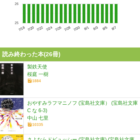
26
25
7/22
7/28
8/3
7/18
7/24
7/30
8/5
7/20
7/26
8/1
8/7
読み終わった本(
26
冊)
製鉄天使
桜庭 一樹
1884
おやすみラフマニノフ (宝島社文庫） (宝島社文庫
C な 6-3)
中山 七里
10335
さよならドビュッシー (宝島社文庫) (宝島社文庫