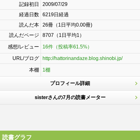
記録初日
2009/07/29
経過日数
6219日経過
読んだ本
26冊（1日平均0.00冊)
読んだページ
8707（1日平均1）
感想/レビュー
16件（投稿率61.5%）
URL/ブログ
http://hattorinandaze.blog.shinobi.jp/
本棚
1棚
プロフィール詳細
sisterさんの7月の読書メーター
読書グラフ