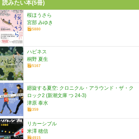
読みたい本(
5
冊)
桜ほうさら
宮部 みゆき
5880
ハピネス
桐野 夏生
5167
廻旋する夏空: クロニクル・アラウンド・ザ・ク
ロック2 (新潮文庫 つ 24-3)
津原 泰水
359
リカーシブル
米澤 穂信
4915