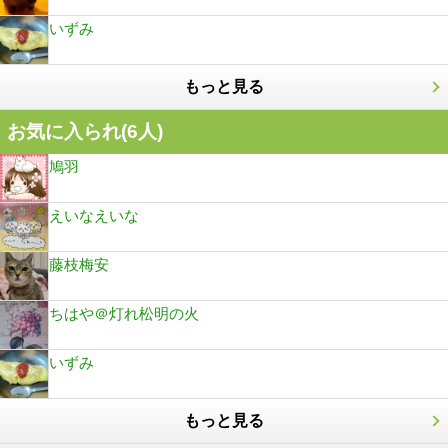
いずみ
もっと見る
お気に入られ(
6
人)
鳩羽
えいなえいな
藤枝梅安
ちはや＠灯れ松明の火
いずみ
もっと見る