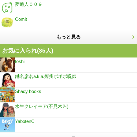
夢追人００９
Comit
もっと見る
お気に入られ(
35
人)
toshi
鋤名彦名a.k.a.燦州ポポポ呪師
Shady books
水生クレイモア(不見木叫)
YabotenC