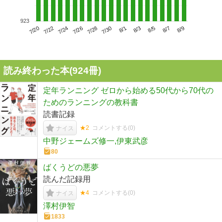
923
7/24
7/30
8/5
7/20
7/26
8/1
8/7
7/22
7/28
8/3
8/9
読み終わった本(
924
冊)
定年ランニング ゼロから始める50代から70代の
ためのランニングの教科書
読書記録
★2
コメントする(
0
)
ナイス
中野ジェームズ修一,伊東武彦
80
ばくうどの悪夢
読んだ記録用
★4
コメントする(
0
)
ナイス
澤村伊智
1833