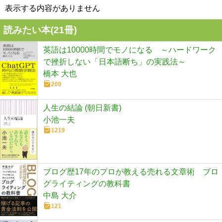
表示する内容がありません
読みたい本(
21
冊)
英語は10000時間でモノになる ～ハードワーク
で挫折しない「日本語断ち」の実践法～
橋本 大也
209
人生の結論 (朝日新書)
小池一夫
1219
ブログ歴17年のプロが教える売れる文章術 ブロ
グライティングの教科書
中島 大介
121