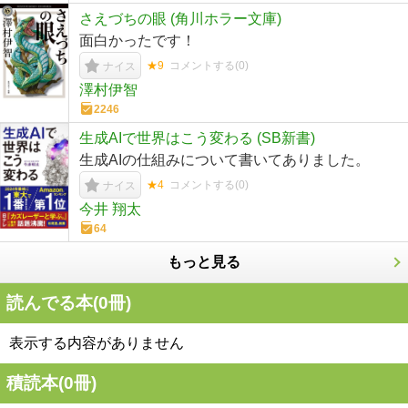
さえづちの眼 (角川ホラー文庫)
面白かったです！
★9
コメントする(
0
)
ナイス
澤村伊智
2246
生成AIで世界はこう変わる (SB新書)
生成AIの仕組みについて書いてありました。
★4
コメントする(
0
)
ナイス
今井 翔太
64
もっと見る
読んでる本(
0
冊)
表示する内容がありません
積読本(
0
冊)