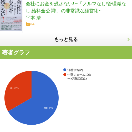
会社にお金を残さない! ~「ノルマなし!管理職な
し!給料全公開!」の非常識な経営術~
平本 清
84
もっと見る
著者グラフ
澤村伊智(2)
中野ジェームズ修
一,伊東武彦(1)
33.3%
66.7%