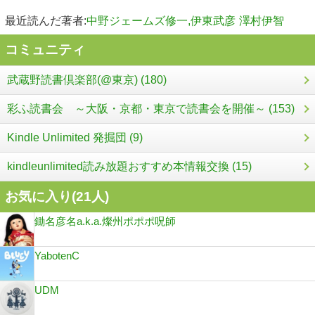
最近読んだ著者:
中野ジェームズ修一,伊東武彦
澤村伊智
コミュニティ
武蔵野読書倶楽部(@東京) (180)
彩ふ読書会 ～大阪・京都・東京で読書会を開催～ (153)
Kindle Unlimited 発掘団 (9)
kindleunlimited読み放題おすすめ本情報交換 (15)
お気に入り(
21
人)
鋤名彦名a.k.a.燦州ポポポ呪師
YabotenC
UDM