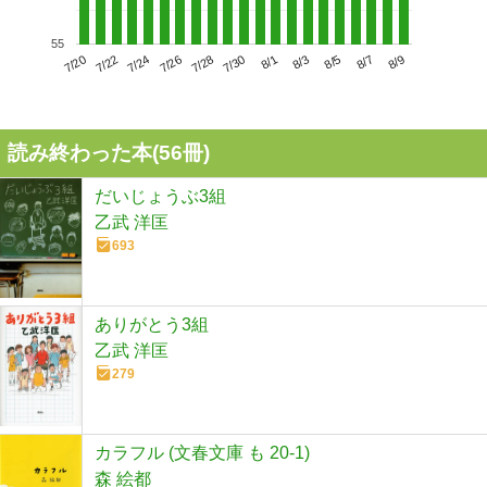
55
7/24
7/30
8/5
7/20
7/26
8/1
8/7
7/22
7/28
8/3
8/9
読み終わった本(
56
冊)
だいじょうぶ3組
乙武 洋匡
693
ありがとう3組
乙武 洋匡
279
カラフル (文春文庫 も 20-1)
森 絵都