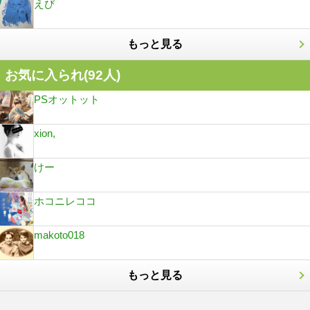
えび
もっと見る
お気に入られ(
92
人)
PSオットット
xion,
けー
ホコニレココ
makoto018
もっと見る