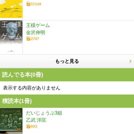
57249
王様ゲーム
金沢伸明
2707
もっと見る
読んでる本(
0
冊)
表示する内容がありません
積読本(
1
冊)
だいじょうぶ3組
乙武 洋匡
693