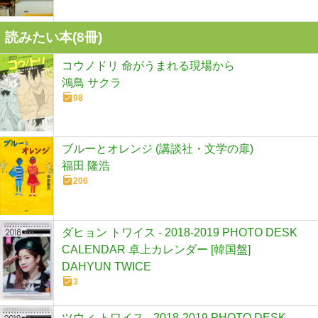
読みたい本(
8
冊)
コウノドリ 命がうまれる現場から
鴻鳥 サクラ
98
ブルーとオレンジ (講談社・文学の扉)
福田 隆浩
206
ダヒョン トワイス - 2018-2019 PHOTO DESK
CALENDAR 卓上カレンダー [韓国盤]
DAHYUN TWICE
3
ツウィ トワイス - 2018-2019 PHOTO DESK