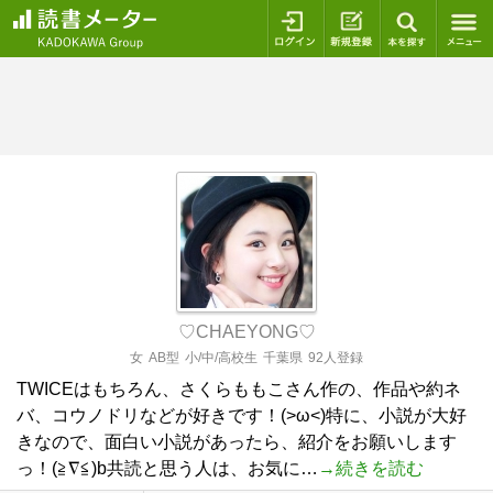
ログイン
新規登録
本を探
♡CHAEYONG♡
女
AB型
小/中/高校生
千葉県
92人登録
TWICEはもちろん、さくらももこさん作の、作品や約ネ
バ、コウノドリなどが好きです！(>ω<)特に、小説が大好
きなので、面白い小説があったら、紹介をお願いします
っ！(≧∇≦)b共読と思う人は、お気に…
→続きを読む