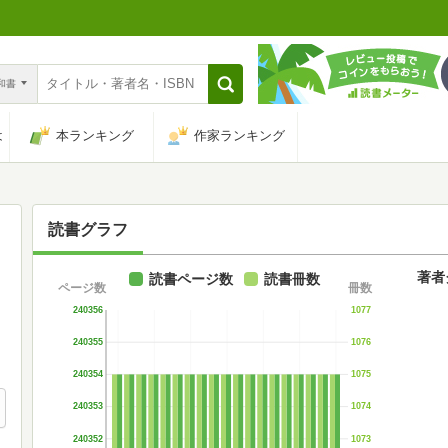
n和書
は
本ランキング
作家ランキング
読書グラフ
著者
読書ページ数
読書冊数
ページ数
冊数
240356
1077
240355
1076
240354
1075
240353
1074
240352
1073