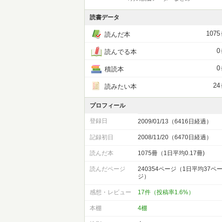
読書データ
1075
読んだ本
0
読んでる本
0
積読本
24
読みたい本
プロフィール
登録日
2009/01/13（6416日経過）
記録初日
2008/11/20（6470日経過）
読んだ本
1075冊（1日平均0.17冊)
読んだページ
240354ページ（1日平均37ペ
ジ）
感想・レビュー
17件（投稿率1.6%）
本棚
4棚