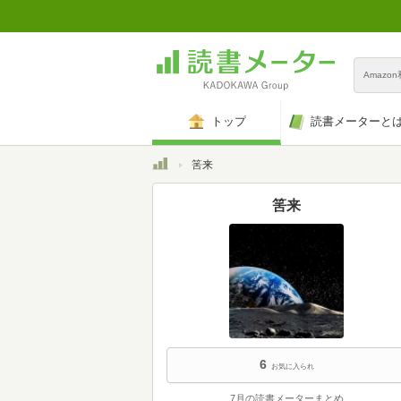
Amazo
トップ
読書メーターと
トップ
筈来
筈来
6
お気に入られ
7月の読書メーターまとめ