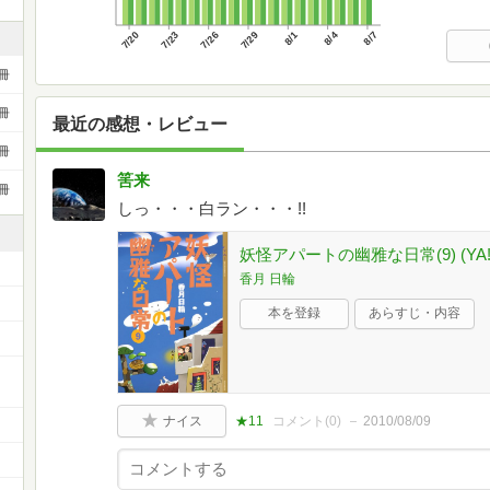
7/20
7/23
7/26
7/29
8/1
8/4
8/7
冊
冊
最近の感想・レビュー
冊
筈来
冊
しっ・・・白ラン・・・!!
妖怪アパートの幽雅な日常(9) (YA! 
香月 日輪
本を登録
あらすじ・内容
ー
ナイス
★11
コメント(
0
)
2010/08/09