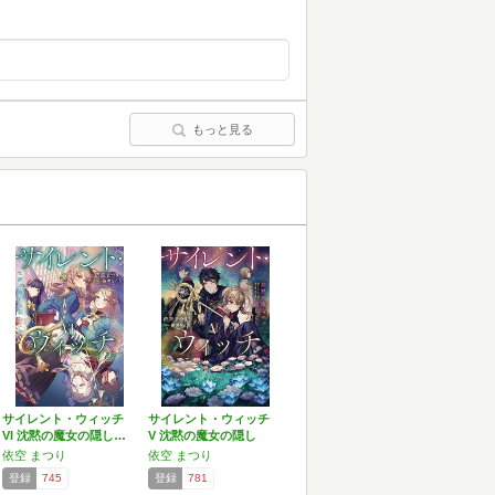
もっと見る
サイレント・ウィッチ
サイレント・ウィッチ
VI 沈黙の魔女の隠し…
V 沈黙の魔女の隠し
ご…
依空 まつり
依空 まつり
登録
745
登録
781