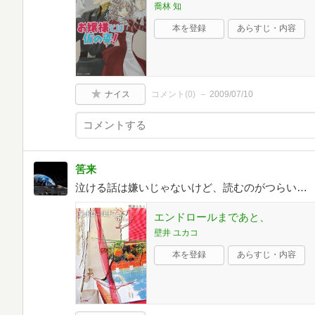
喬林 知
本を登録
あらすじ・内容
ナイス
コメント(
0
)
2009/07/10
筈来
泣ける話は嫌いじゃないけど、読むのがつらい…
エンドロールまであと、
壁井 ユカコ
本を登録
あらすじ・内容