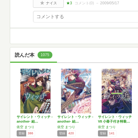
ナイス
★3
コメント(
0
)
2009/05/17
読んだ本
1075
サイレント・ウィッチ -
サイレント・ウィッチ -
サイレント・ウィッチ
another- 結…
another- 結…
VII 小冊子付き特装…
依空 まつり
依空 まつり
依空 まつり
登録
386
登録
420
登録
141