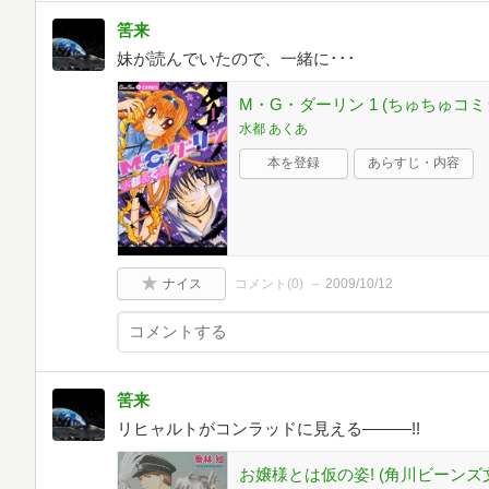
筈来
妹が読んでいたので、一緒に･･･
M・G・ダーリン 1 (ちゅちゅコミ
水都 あくあ
本を登録
あらすじ・内容
ナイス
コメント(
0
)
2009/10/12
筈来
リヒャルトがコンラッドに見える―――!!
お嬢様とは仮の姿! (角川ビーンズ文庫