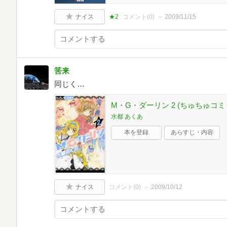
ナイス
★2
コメント(
0
)
2009/11/15
筈来
同じく…
M・G・ダーリン 2 (ちゅちゅコミ
水都 あくあ
本を登録
あらすじ・内容
ナイス
コメント(
0
)
2009/10/12