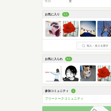
性別
女
お気に入り
5人
知人・友人を探す
お気に入られ
6人
参加コミュニティ
1
フリートークコミュニティ