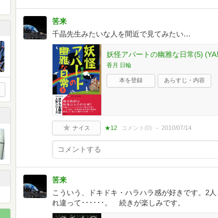
筈来
千晶先生みたいな人を間近で見てみたい…
妖怪アパートの幽雅な日常(5) (YA!E
香月 日輪
本を登録
あらすじ・内容
ナイス
★12
コメント(
0
)
2010/07/14
筈来
こういう、ドキドキ・ハラハラ感が好きです。2人
れ違って･･････。 続きが楽しみです。