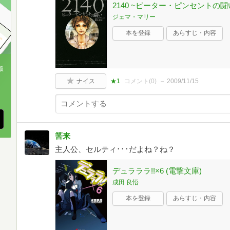
2140 ~ピーター・ピンセントの闘
ジェマ・マリー
本を登録
あらすじ・内容
版
ナイス
★1
コメント(
0
)
2009/11/15
、
筈来
主人公、セルティ･･･だよね？ね？
デュラララ!!×6 (電撃文庫)
成田 良悟
本を登録
あらすじ・内容