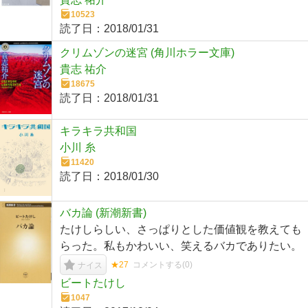
10523
読了日：
2018/01/31
クリムゾンの迷宮 (角川ホラー文庫)
貴志 祐介
18675
読了日：
2018/01/31
キラキラ共和国
小川 糸
11420
読了日：
2018/01/30
バカ論 (新潮新書)
たけしらしい、さっぱりとした価値観を教えても
らった。私もかわいい、笑えるバカでありたい。
★27
コメントする(
0
)
ナイス
ビートたけし
1047