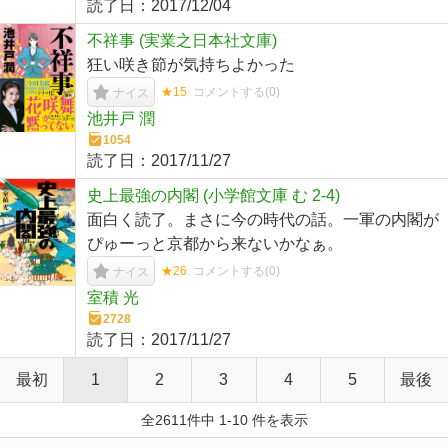
読了日：
2017/12/04
不祥事 (実業之日本社文庫)
狂い咲き節が気持ちよかった
★15
コメントする(
0
)
ナイス
池井戸 潤
1054
読了日：
2017/11/27
史上最強の内閣 (小学館文庫 む 2-4)
面白く読了。まさに今の時代の話。一軍の内閣が
ぴゅーっと京都から来ないかなぁ。
★26
コメントする(
0
)
ナイス
室積 光
2728
読了日：
2017/11/27
最初
1
2
3
4
5
最後
全2611件中 1-10 件を表示