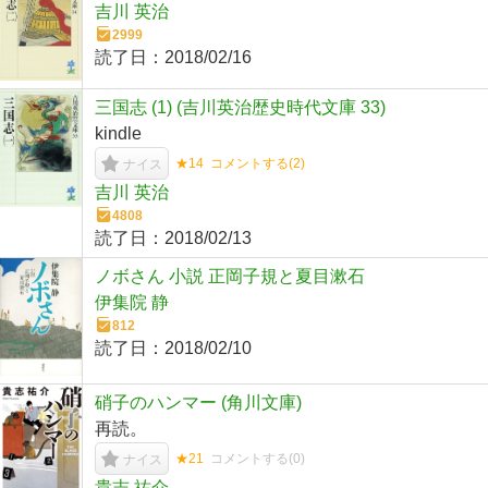
吉川 英治
2999
読了日：
2018/02/16
三国志 (1) (吉川英治歴史時代文庫 33)
kindle
★14
コメントする(
2
)
ナイス
吉川 英治
4808
読了日：
2018/02/13
ノボさん 小説 正岡子規と夏目漱石
伊集院 静
812
読了日：
2018/02/10
硝子のハンマー (角川文庫)
再読。
★21
コメントする(
0
)
ナイス
貴志 祐介