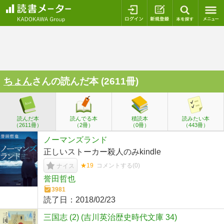
ログイン
新規登録
本を探
ちょん
さんの読んだ本 (2611冊)
読んだ本
読んでる本
積読本
読みたい本
（2611冊）
（2冊）
（0冊）
（443冊）
ノーマンズランド
正しいストーカー殺人のみkindle
★19
コメントする(
0
)
ナイス
誉田哲也
3981
読了日：
2018/02/23
三国志 (2) (吉川英治歴史時代文庫 34)