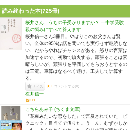
読み終わった本(
725
冊)
桜井さん、うちの子受かりますか？ ―中学受験
親の悩みにすべて答えます
桜井信一さん3冊目。やはりこのお父さんは賢
い。全体の95%は話を聞いても実行せず継続しな
い、だからやればチャンスがある。怒りの言葉は
加速するので、初動で鎮火する。頑張ることは素
晴らしいが、頑張りを評価してもらおうとするの
は三流。筆算はなるべく避け、工夫して計算す
る。
★1
コメントする(
0
)
ナイス
桜井信一
111
こちらあみ子 (ちくま文庫)
『花束みたいな恋をした』で言及されていた「ピ
クニック」目当てで借りた。うーん、むずかしか