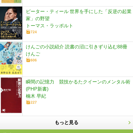
ピーター・ティール 世界を手にした「反逆の起業
家」の野望
トーマス・ラッポルト
724
けんごの小説紹介 読書の沼に引きずり込む88冊
けんご
606
瞬間の記憶力 競技かるたクイーンのメンタル術
(PHP新書)
楠木 早紀
227
もっと見る