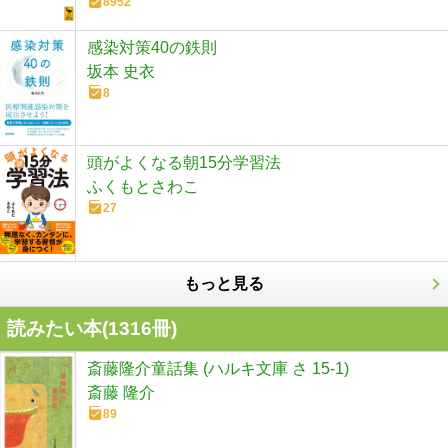
8952
感染対策40の鉄則
坂本 史衣
8
頭がよくなる朝15分学習法
ふくもとさわこ
27
もっと見る
読みたい本(
1316
冊)
斎藤隆介童話集 (ハルキ文庫 さ 15-1)
斎藤 隆介
89