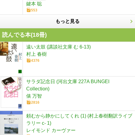
鍵本 聡
553
もっと見る
読んでる本(
18
冊)
遠い太鼓 (講談社文庫 む 6-13)
村上 春樹
4376
サラダ記念日 (河出文庫 227A BUNGEI
Collection)
俵 万智
2816
頼むから静かにしてくれ (1) (村上春樹翻訳ライブ
ラリー c- 1)
レイモンド カーヴァー