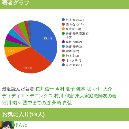
著者グラフ
村上 春樹(17)
湊 かなえ(16)
桜井信一(3)
佐藤 亮子,安浪 京
子(2)
35.4%
暁社 夕帆(2)
佐藤 亮子(2)
6.3%
鍵本 聡(2)
池上 彰(2)
オトクサ(1)
笹沼 颯太(1)
33.3%
最近読んだ著者:
桜井信一
今村 夏子
鍵本 聡
小川 大介
ディディエ・デニンクス
村川 和宏
東大家庭教師友の会
細川 貂々
灘中までの道
州崎 真弘
お気に入り(
19
人)
ほんた