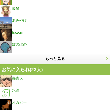
優希
あみやけ
trazom
ぽのぽの
もっと見る
お気に入られ(
23
人)
轟直人
水筒
オカピー