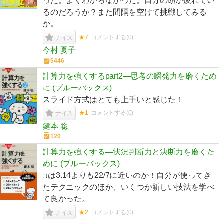
った。よくわからなかった。自分の頭が疲れてい
るのだろうか？また間隔を空けて挑戦してみる
か。
★7
コメントする(
0
)
ナイス
今村 夏子
5446
計算力を強くするpart2―思考の瞬発力を磨くため
に (ブルーバックス)
スライド方式はとても上手いと感じた！
★1
コメントする(
0
)
ナイス
鍵本 聡
120
計算力を強くする―状況判断力と決断力を磨くた
めに (ブルーバックス)
πは3.14よりも22/7に近いのか！自分が使ってき
たテクニックのほか、いくつか新しい技法を学べ
て良かった。
★2
コメントする(
0
)
ナイス