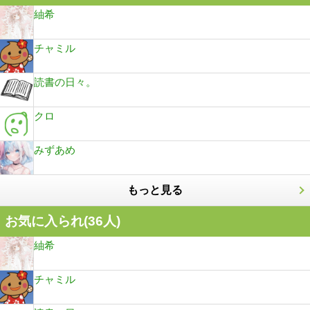
紬希
チャミル
読書の日々。
クロ
みずあめ
もっと見る
お気に入られ(
36
人)
紬希
チャミル