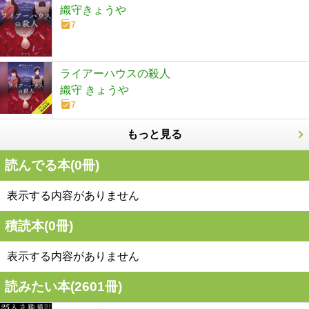
織守きょうや
7
ライアーハウスの殺人
織守 きょうや
7
もっと見る
読んでる本(
0
冊)
表示する内容がありません
積読本(
0
冊)
表示する内容がありません
読みたい本(
2601
冊)