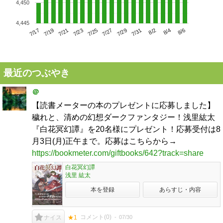
4,450
4,445
7/21
7/27
8/2
7/17
7/23
7/29
8/4
7/19
7/25
7/31
8/6
最近のつぶやき
＠
【読書メーターの本のプレゼントに応募しました】
穢れと、清めの幻想ダークファンタジー！浅里紘太
『白花冥幻譚』を20名様にプレゼント！応募受付は8
月3日(月)正午まで。応募はこちらから→
https://bookmeter.com/giftbooks/642?track=share
白花冥幻譚
浅里 紘太
本を登録
あらすじ・内容
コメント(
0
)
07/30
ナイス
★1