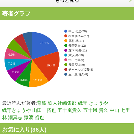
もっと見る
著者グラフ
中山 七里(28)
桜木さゆみ(27)
眉村 卓(17)
20.1%
長岡弘樹(12)
森下 裕美(11)
6.5%
芦沢 央(10)
中山七里(9)
7.2%
長岡 弘樹(9)
19.4%
チャールズ後藤(8)
7.9%
五十嵐 貴久(8)
8.6%
12.2%
最近読んだ著者:
背筋
鉄人社編集部
織守 きょうや
織守きょうや
山田 拓也
五十嵐貴久
五十嵐 貴久
中山 七里
林 瀬真志
猿渡 哲也
お気に入り(
36
人)