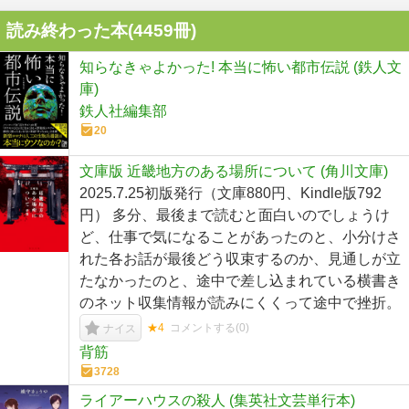
読み終わった本(
4459
冊)
知らなきゃよかった! 本当に怖い都市伝説 (鉄人文
庫)
鉄人社編集部
20
文庫版 近畿地方のある場所について (角川文庫)
2025.7.25初版発行（文庫880円、Kindle版792
円） 多分、最後まで読むと面白いのでしょうけ
ど、仕事で気になることがあったのと、小分けさ
れた各お話が最後どう収束するのか、見通しが立
たなかったのと、途中で差し込まれている横書き
のネット収集情報が読みにくくって途中で挫折。
★4
コメントする(
0
)
ナイス
背筋
3728
ライアーハウスの殺人 (集英社文芸単行本)