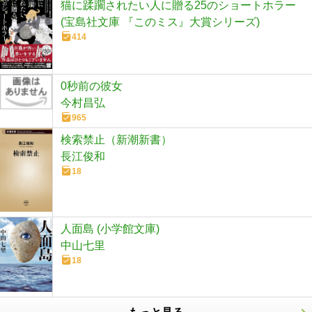
猫に蹂躙されたい人に贈る25のショートホラー
(宝島社文庫 『このミス』大賞シリーズ)
414
0秒前の彼女
今村昌弘
965
検索禁止（新潮新書）
長江俊和
18
人面島 (小学館文庫)
中山七里
18