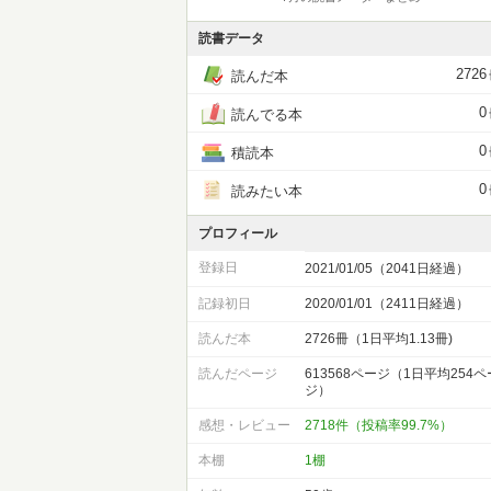
読書データ
2726
読んだ本
0
読んでる本
0
積読本
0
読みたい本
プロフィール
登録日
2021/01/05（2041日経過）
記録初日
2020/01/01（2411日経過）
読んだ本
2726冊（1日平均1.13冊)
読んだページ
613568ページ（1日平均254ペ
ジ）
感想・レビュー
2718件（投稿率99.7%）
本棚
1棚