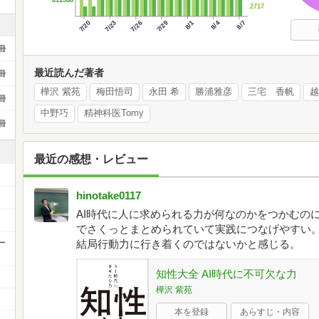
2717
7/20
7/23
7/26
7/29
8/1
8/4
8/7
冊
最近読んだ著者
冊
樺沢 紫苑
梅田悟司
永田 希
勝浦雅彦
三宅 香帆
越
冊
中野巧
精神科医Tomy
冊
最近の感想・レビュー
hinotake0117
AI時代に人に求められる力が何なのかをつかむのに
でさくっとまとめられていて実践につなげやすい。
ー
結局行動力に行き着くのではないかと感じる。
知性大全 AI時代に不可欠な力
樺沢 紫苑
本を登録
あらすじ・内容