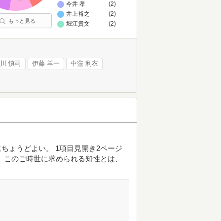
今井 孝
(2)
井上裕之
(2)
もっと見る
堀江貴文
(2)
川 慎司
伊藤 羊一
中窪 利衣
ちょうどよい。 1項目見開き2ページ
 このご時世に求められる知性とは、