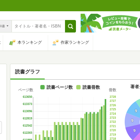
n和書
は
本ランキング
作家ランキング
読書グラフ
著者
読書ページ数
読書冊数
ページ数
冊数
2728
613650
2727
613373
2726
2725
9
613096
2724
2723
612819
9
2722
612542
2721
9
2720
612265
2719
2718
611988