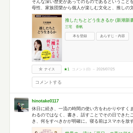
そんな深い歴史があってのものであるということを
母性、家族団欒から個人が楽しむ文化と、推しの
推したちとどう生きるか (新潮新書 1
三宅 香帆
本を登録
あらすじ・内容
ナイス
★1
コメント(
0
)
2026/07/25
hinotake0117
休日に続き、一流の時間の使い方をわかりやすくま
わるのではなく、書き、話すことでその日できた
き、何をすべきかが明確に。寝る前はスマホを放