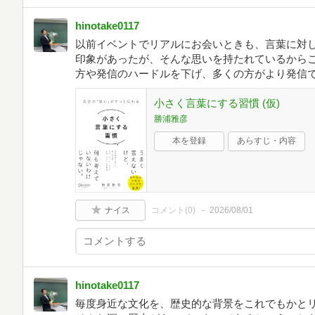
hinotake0117
以前イベントでリアルにお会いときも、言葉に対
印象があったが、そんな思いを持たれているからこ
方や発信のハードルを下げ、多くの方がより発信
小さく言葉にする習慣 (仮)
勝浦雅彦
本を登録
あらすじ・内容
ナイス
コメント(
0
)
2026/08/01
hinotake0117
毎度身近な文化を、歴史的な背景をこれでもかと