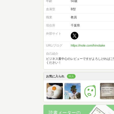
年齢
50歳
血液型
B型
職業
教員
現住所
千葉県
外部サイト
URL/ブログ
https://note.com/hinotake
自己紹介
ビジネス書中心のレビューですがよろしければご
ください！
お気に入られ
32人
読書メーターの