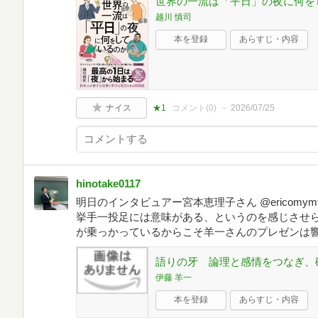
世界の一流は「平日」の夜に何を
越川 慎司
本を登録
あらすじ・内容
ナイス
★1
コメント(
0
)
2026/07/25
hinotake0117
明日のインタビュアー宮本恵理子さん @ericomy
挙手一投足には意味がある、というのを感じさせら
が乗っかっているからこそ羊一さんのプレゼンは
語りの牙 論理と感情をつなぎ、
伊藤 羊一
本を登録
あらすじ・内容