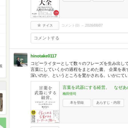
ナイス
コメント(
0
)
2026/08/07
hinotake0117
コピーライターとして数々のフレーズを生み出し
覧
言葉にしていくかの過程をまとめた書。 企業を表
深いのか、というところを驚かされる。いかにて
言葉を武器にする経営。 なぜあ
梅田悟司
本を登録
あらすじ・内容