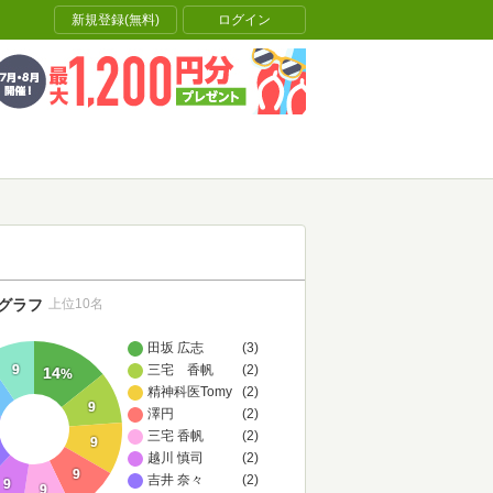
新規登録(無料)
ログイン
グラフ
上位10名
田坂 広志
(3)
三宅 香帆
(2)
9
14
%
精神科医Tomy
(2)
9
澤円
(2)
三宅 香帆
(2)
9
越川 慎司
(2)
9
吉井 奈々
(2)
9
9