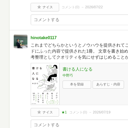
ナイス
コメント(
0
)
2026/07/22
hinotake0117
これまでどちらかというとノウハウを提供されて
ドにふった内容で提供された1冊。 文章を書き始
考整理としてクオリティを気にせずはじめること
書ける人になる
中野巧
本を登録
あらすじ・内容
ナイス
★1
コメント(
0
)
2026/07/19