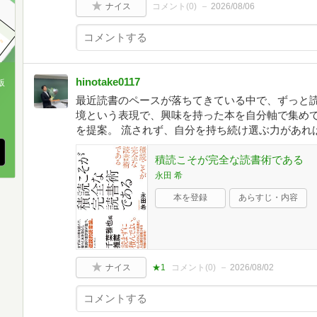
ナイス
コメント(
0
)
2026/08/06
hinotake0117
版
最近読書のペースが落ちてきている中で、ずっと読
、
境という表現で、興味を持った本を自分軸で集め
を提案。 流されず、自分を持ち続け選ぶ力があれ
積読こそが完全な読書術である
永田 希
本を登録
あらすじ・内容
ナイス
★1
コメント(
0
)
2026/08/02