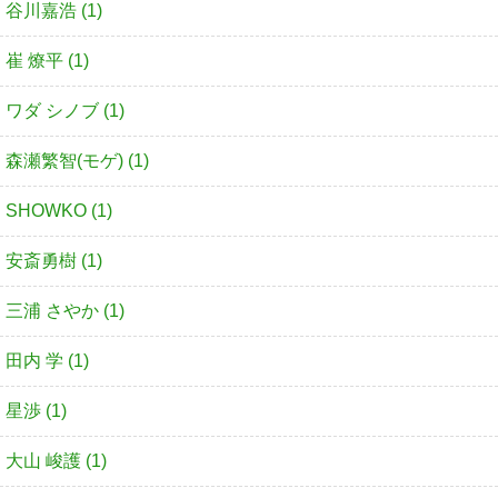
谷川嘉浩 (1)
崔 燎平 (1)
ワダ シノブ (1)
森瀬繁智(モゲ) (1)
SHOWKO (1)
安斎勇樹 (1)
三浦 さやか (1)
田内 学 (1)
星渉 (1)
大山 峻護 (1)