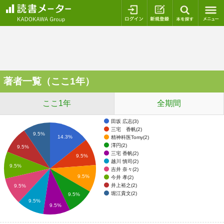
ログイン
新規登録
本を探
著者一覧（ここ1年）
ここ1年
全期間
田坂 広志(3)
三宅 香帆(2)
9.5%
14.3%
精神科医Tomy(2)
澤円(2)
9.5%
三宅 香帆(2)
9.5%
越川 慎司(2)
9.5%
吉井 奈々(2)
9.5%
今井 孝(2)
井上裕之(2)
9.5%
堀江貴文(2)
9.5%
9.5%
9.5%