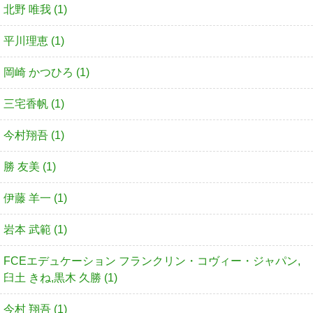
北野 唯我 (1)
平川理恵 (1)
岡崎 かつひろ (1)
三宅香帆 (1)
今村翔吾 (1)
勝 友美 (1)
伊藤 羊一 (1)
岩本 武範 (1)
FCEエデュケーション フランクリン・コヴィー・ジャパン,
臼土 きね,黒木 久勝 (1)
今村 翔吾 (1)