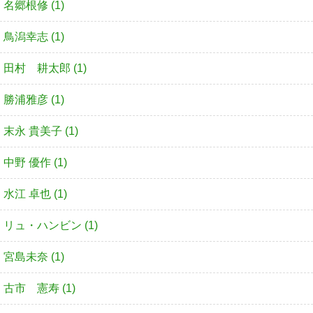
名郷根修 (1)
鳥潟幸志 (1)
田村 耕太郎 (1)
勝浦雅彦 (1)
末永 貴美子 (1)
中野 優作 (1)
水江 卓也 (1)
リュ・ハンビン (1)
宮島未奈 (1)
古市 憲寿 (1)