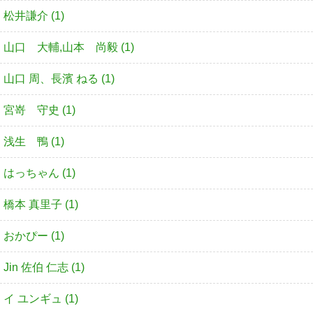
松井謙介 (1)
山口 大輔,山本 尚毅 (1)
山口 周、長濱 ねる (1)
宮嵜 守史 (1)
浅生 鴨 (1)
はっちゃん (1)
橋本 真里子 (1)
おかぴー (1)
Jin 佐伯 仁志 (1)
イ ユンギュ (1)