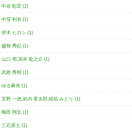
中谷 彰宏 (2)
中窪 利衣 (1)
伊木 ヒロシ (1)
越智 秀紀 (1)
山口 周,深井 龍之介 (1)
武政 秀明 (1)
ゆる麻布 (1)
苫野 一徳,岩内 章太郎,稲垣 みどり (1)
梅田 翔五 (1)
三石原士 (1)