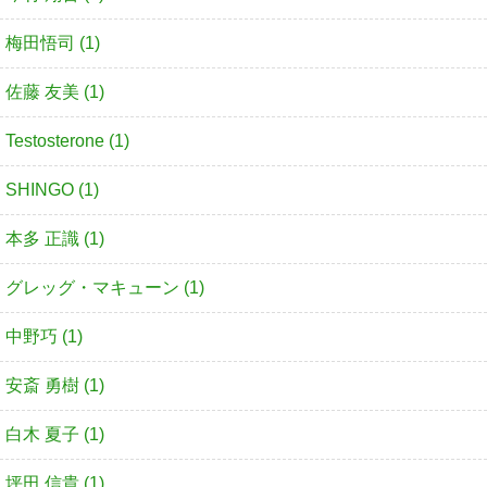
梅田悟司 (1)
佐藤 友美 (1)
Testosterone (1)
SHINGO (1)
本多 正識 (1)
グレッグ・マキューン (1)
中野巧 (1)
安斎 勇樹 (1)
白木 夏子 (1)
坪田 信貴 (1)