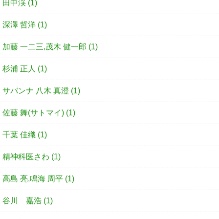
田中渓 (1)
深澤 哲洋 (1)
加藤 一二三,茂木 健一郎 (1)
杉浦 正人 (1)
サバンナ 八木 真澄 (1)
佐藤 舞(サトマイ) (1)
千葉 佳織 (1)
精神科医さわ (1)
高島 亮,鳴海 周平 (1)
谷川 嘉浩 (1)