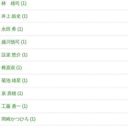
林 雄司 (1)
井上 皓史 (1)
永田 希 (1)
越川慎司 (1)
設楽 悠介 (1)
椎原崇 (1)
菊池 雄星 (1)
泉 房穂 (1)
工藤 勇一 (1)
岡崎かつひろ (1)