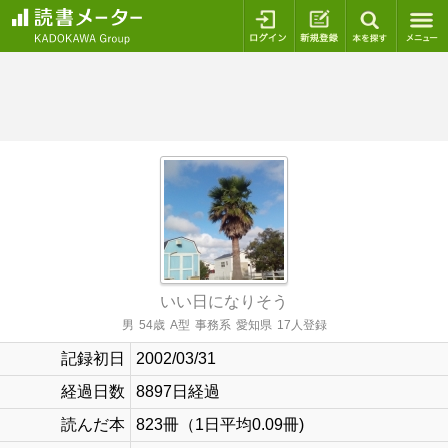
ログイン
新規登録
本を探
いい日になりそう
男
54歳
A型
事務系
愛知県
17人登録
記録初日
2002/03/31
経過日数
8897日経過
読んだ本
823冊（1日平均0.09冊)