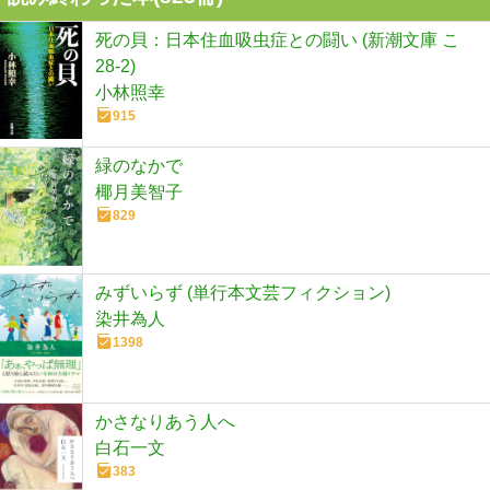
死の貝：日本住血吸虫症との闘い (新潮文庫 こ
28-2)
小林照幸
915
緑のなかで
椰月美智子
829
みずいらず (単行本文芸フィクション)
染井為人
1398
かさなりあう人へ
白石一文
383