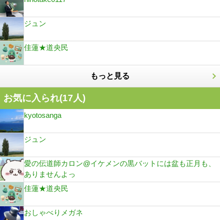
ジュン
佳蓮★道央民
もっと見る
お気に入られ(
17
人)
kyotosanga
ジュン
愛の伝道師カロン@イケメンの黒バットには盆も正月も、
ありませんよっ
佳蓮★道央民
おしゃべりメガネ