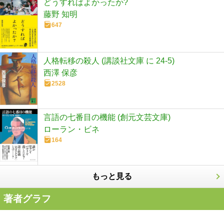
どうすればよかったか?
藤野 知明
647
人格転移の殺人 (講談社文庫 に 24-5)
西澤 保彦
2528
言語の七番目の機能 (創元文芸文庫)
ローラン・ビネ
164
もっと見る
著者グラフ