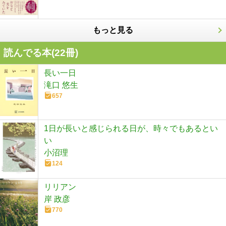
もっと見る
読んでる本(
22
冊)
長い一日
滝口 悠生
657
1日が長いと感じられる日が、時々でもあるとい
い
小沼理
124
リリアン
岸 政彦
770