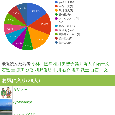
吾峠 呼世晴(2)
白石 一文(2)
7.7%
朱川 湊人(2)
15.4%
7.7%
藤崎香織(1)
アリックス・ガラ
7.7%
ン(1)
15.4%
宮島 未奈(1)
7.7%
周司 あきら(1)
看護師マッキー(1)
7.7%
染井為人(1)
15.4%
岩井圭也(1)
7.7%
7.7%
最近読んだ著者:
小林 照幸
椰月美智子
染井為人
白石一文
石黒 圭
原田 ひ香
枡野俊明
中川 右介
塩田 武士
白石 一文
お気に入り(
79
人)
カジノ王
kyotosanga
hinotake0117