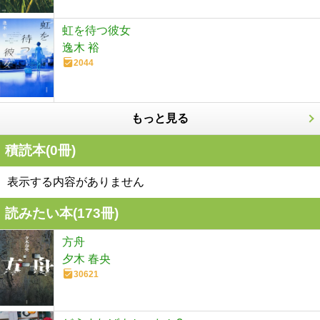
虹を待つ彼女
逸木 裕
2044
もっと見る
積読本(
0
冊)
表示する内容がありません
読みたい本(
173
冊)
方舟
夕木 春央
30621