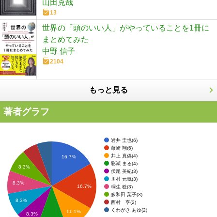
山田克哉
13
世界の「頭のいい人」がやっていることを1冊に
まとめてみた
中野 信子
2104
もっと見る
著者グラフ
岩井 圭也(6)
藤崎 翔(6)
井上 真偽(4)
16.7%
彩瀬 まる(4)
8.3%
伏尾 美紀(3)
川村 元気(3)
8.3%
16.7%
桐生 稔(3)
多和田 葉子(3)
8.3%
西村 亨(2)
くわがき あゆ(2)
11.1%
8.3%