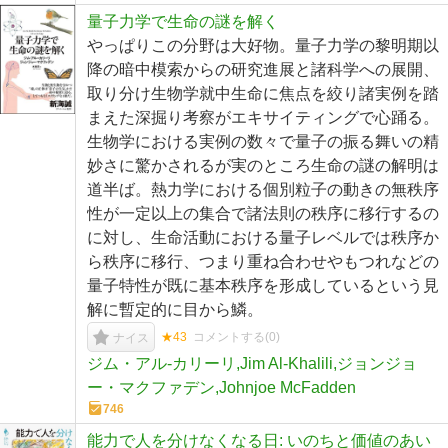
量子力学で生命の謎を解く
やっぱりこの分野は大好物。量子力学の黎明期以
降の暗中模索からの研究進展と諸科学への展開、
取り分け生物学就中生命に焦点を絞り諸実例を踏
まえた深掘り考察がエキサイティングで心踊る。
生物学における実例の数々で量子の振る舞いの精
妙さに驚かされるが実のところ生命の謎の解明は
道半ば。熱力学における個別粒子の動きの無秩序
性が一定以上の集合で諸法則の秩序に移行するの
に対し、生命活動における量子レベルでは秩序か
ら秩序に移行、つまり重ね合わせやもつれなどの
量子特性が既に基本秩序を形成しているという見
解に暫定的に目から鱗。
★43
コメントする(
0
)
ナイス
ジム・アル-カリーリ,Jim Al-Khalili,ジョンジョ
ー・マクファデン,Johnjoe McFadden
746
能力で人を分けなくなる日: いのちと価値のあい