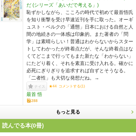
だ (シリーズ「あいだで考える」)
恥ずかしながら、こころの時代で初めて最首悟氏
を知り衝撃を受け早速近刊を手に取った。オーギ
ュスト・ベルクの「通態」日本における自然と人
間の地続きの一体感は印象的。また著者の「問
学」は素晴らしい！普通はわからないからスター
トしてわかったが終着点だが、そんな終着点はな
くてどこまで行ってもまた新たな「わからない」
にたどり着く、それを素直に受け入れる。確かに
必死にぎりぎりを追求すれば自ずとそうなる。
「二者性」も大切な発想だね。→
★44
コメントする(
1
)
ナイス
最首 悟
288
もっと見る
読んでる本(
0
冊)