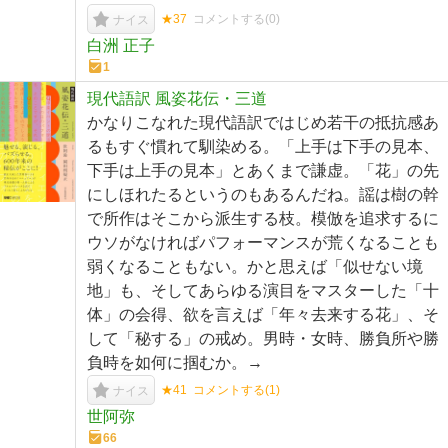
★37
コメントする(
0
)
ナイス
白洲 正子
1
現代語訳 風姿花伝・三道
かなりこなれた現代語訳ではじめ若干の抵抗感あ
るもすぐ慣れて馴染める。「上手は下手の見本、
下手は上手の見本」とあくまで謙虚。「花」の先
にしほれたるというのもあるんだね。謡は樹の幹
で所作はそこから派生する枝。模倣を追求するに
ウソがなければパフォーマンスが荒くなることも
弱くなることもない。かと思えば「似せない境
地」も、そしてあらゆる演目をマスターした「十
体」の会得、欲を言えば「年々去来する花」、そ
して「秘する」の戒め。男時・女時、勝負所や勝
負時を如何に掴むか。→
★41
コメントする(
1
)
ナイス
世阿弥
66