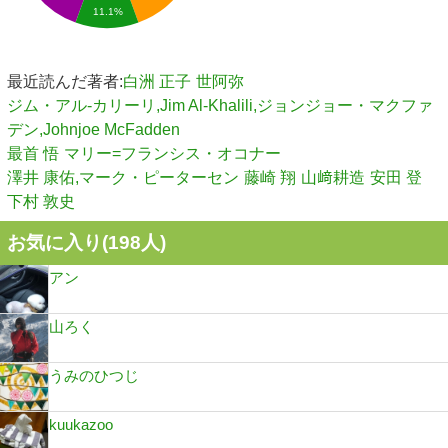
11.1%
最近読んだ著者:
白洲 正子
世阿弥
ジム・アル-カリーリ,Jim Al-Khalili,ジョンジョー・マクファ
デン,Johnjoe McFadden
最首 悟
マリー=フランシス・オコナー
澤井 康佑,マーク・ピーターセン
藤崎 翔
山﨑耕造
安田 登
下村 敦史
お気に入り(
198
人)
アン
山ろく
うみのひつじ
kuukazoo