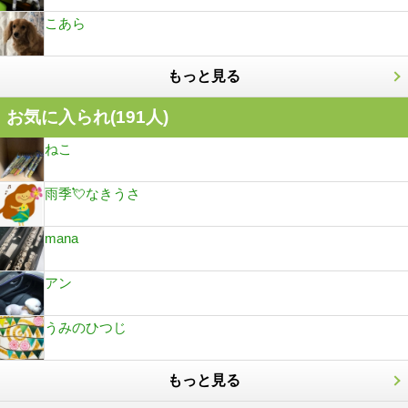
こあら
もっと見る
お気に入られ(
191
人)
ねこ
雨季💘なきうさ
mana
アン
うみのひつじ
もっと見る