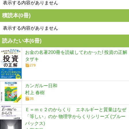
表示する内容がありません
積読本(
0
冊)
表示する内容がありません
読みたい本(
6
冊)
お金の名著200冊を読破してわかった! 投資の正解
タザキ
279
カンガルー日和
村上 春樹
35
Ｅ＝ｍｃ２のからくり エネルギーと質量はなぜ
「等しい」のか 物理学からくりシリーズ (ブルー
バックス)