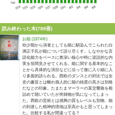
780
7/23
7/29
8/4
7/19
7/25
7/31
8/6
7/21
7/27
8/2
8/8
読み終わった本(
788
冊)
お能 (1974年)
幼少期から演者としても能に馴染んでこられた白
洲正子氏が能について語り尽くす。しなやかな言
語化能力をベースに奥深い核心や時に逆説的な内
実を垣間見させてくれる。能に関する基本的なこ
とから具体的な演目などに沿って微に入り細に入
り多面的語られる。西欧のダンスとの対比では女
史の趣旨とは離れ個人的に能の純度の高さは別格
だなとの印象。たまたまマーラーの某交響曲を棍
詰めて聴いていたが夾雑物が気になってしまっ
た。西欧の芸術とは感興の質もレベルも別物、能
の到達した精神的境地は至高かもと思ってしまっ
た。比較する私が間違ってる？