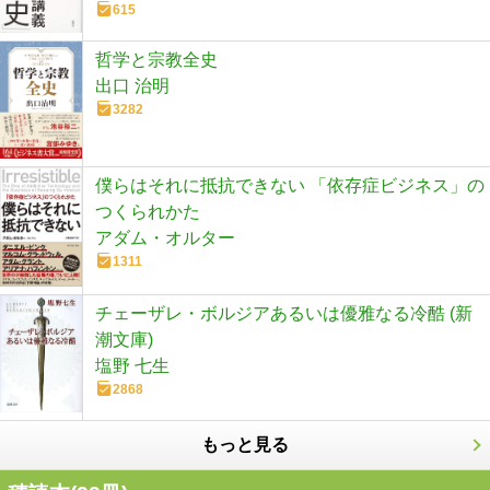
615
哲学と宗教全史
出口 治明
3282
僕らはそれに抵抗できない 「依存症ビジネス」の
つくられかた
アダム・オルター
1311
チェーザレ・ボルジアあるいは優雅なる冷酷 (新
潮文庫)
塩野 七生
2868
もっと見る