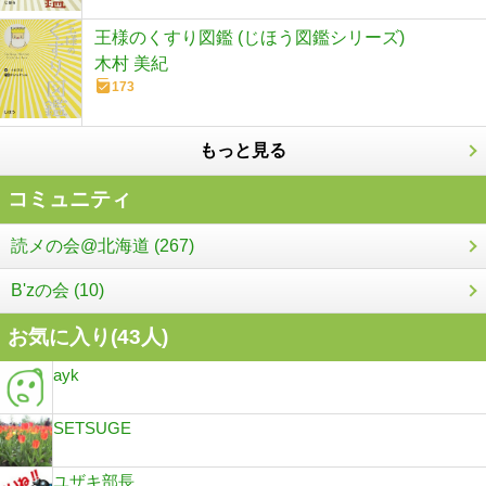
王様のくすり図鑑 (じほう図鑑シリーズ)
木村 美紀
173
もっと見る
コミュニティ
読メの会@北海道 (267)
B'zの会 (10)
お気に入り(
43
人)
ayk
SETSUGE
ユザキ部長