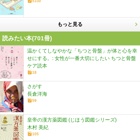
5330
もっと見る
読みたい本(
701
冊)
温かくてしなやかな「ちつと骨盤」が体と心を幸
せにする。: 女性が一番大切にしたい ちつと骨盤
ケア読本
18
さがす
長倉洋海
59
皇帝の漢方薬図鑑 (じほう図鑑シリーズ)
木村 美紀
105