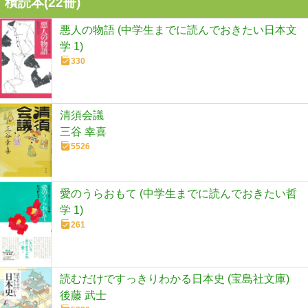
積読本(
22
冊)
悪人の物語 (中学生までに読んでおきたい日本文
学 1)
330
清須会議
三谷 幸喜
5526
愛のうらおもて (中学生までに読んでおきたい哲
学 1)
261
読むだけですっきりわかる日本史 (宝島社文庫)
後藤 武士