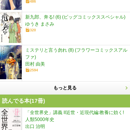
486
新九郎、奔る! (6) (ビッグコミックススペシャル)
ゆうき まさみ
320
ミステリと言う勿れ (8) (フラワーコミックスアル
ファ)
田村 由美
2594
もっと見る
読んでる本(
17
冊)
「全世界史」講義 II近世・近現代編:教養に効く!
人類5000年史
出口 治明