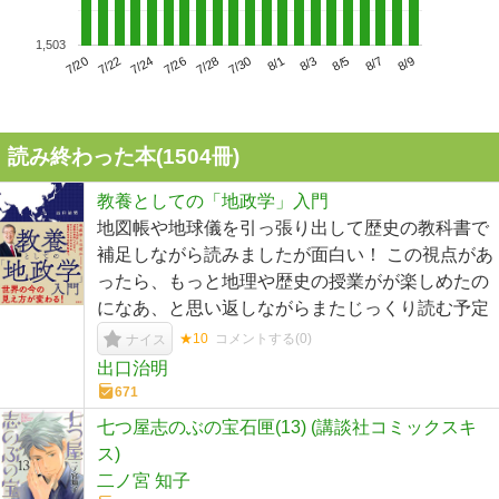
1,503
7/24
7/30
8/5
7/20
7/26
8/1
8/7
7/22
7/28
8/3
8/9
読み終わった本(
1504
冊)
教養としての「地政学」入門
地図帳や地球儀を引っ張り出して歴史の教科書で
補足しながら読みましたが面白い！ この視点があ
ったら、もっと地理や歴史の授業がが楽しめたの
になあ、と思い返しながらまたじっくり読む予定
★10
コメントする(
0
)
ナイス
出口治明
671
七つ屋志のぶの宝石匣(13) (講談社コミックスキ
ス)
二ノ宮 知子