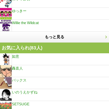
ゆっきー
Willie the Wildcat
もっと見る
お気に入られ(
83
人)
如意
轟直人
バックス
いのうえかずね
SETSUGE