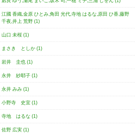
凪良 ゆう,瀬尾 まいこ,坂木 司,一穂 ミチ,三浦 しをん (1)
江國 香織,金原 ひとみ,角田 光代,寺地 はるな,原田 ひ香,藤野
千夜,井上 荒野 (1)
山口 未桜 (1)
まさき としか (1)
岩井 圭也 (1)
永井 紗耶子 (1)
永井 みみ (1)
小野寺 史宜 (1)
寺地 はるな (1)
佐野 広実 (1)