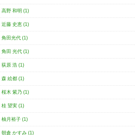
高野 和明 (1)
近藤 史恵 (1)
角田光代 (1)
角田 光代 (1)
荻原 浩 (1)
森 絵都 (1)
桜木 紫乃 (1)
桂 望実 (1)
柚月裕子 (1)
朝倉 かすみ (1)