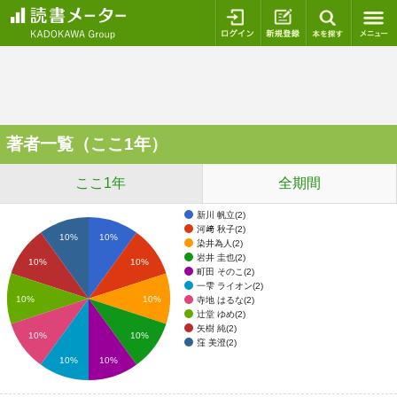
ログイン
新規登録
本を探
著者一覧（ここ1年）
ここ1年
全期間
新川 帆立(2)
河﨑 秋子(2)
10%
10%
染井為人(2)
岩井 圭也(2)
10%
10%
町田 そのこ(2)
一雫 ライオン(2)
10%
10%
寺地 はるな(2)
辻堂 ゆめ(2)
矢樹 純(2)
10%
10%
窪 美澄(2)
10%
10%