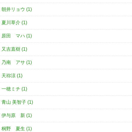
朝井リョウ (1)
夏川草介 (1)
原田 マハ (1)
又吉直樹 (1)
乃南 アサ (1)
天祢涼 (1)
一穂ミチ (1)
青山 美智子 (1)
伊与原 新 (1)
桐野 夏生 (1)