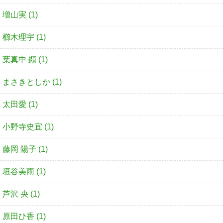
増山実 (1)
櫛木理宇 (1)
葉真中 顕 (1)
まさきとしか (1)
太田愛 (1)
小野寺史宜 (1)
藤岡 陽子 (1)
垣谷美雨 (1)
芦沢 央 (1)
原田ひ香 (1)