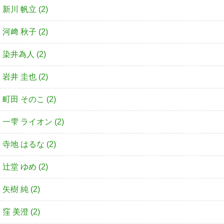
新川 帆立 (2)
河﨑 秋子 (2)
染井為人 (2)
岩井 圭也 (2)
町田 そのこ (2)
一雫 ライオン (2)
寺地 はるな (2)
辻堂 ゆめ (2)
矢樹 純 (2)
窪 美澄 (2)