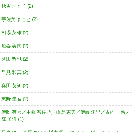
秋吉 理香子 (2)
宇佐美 まこと (2)
相場 英雄 (2)
垣谷 美雨 (2)
誉田 哲也 (2)
早見 和真 (2)
奥田 英朗 (2)
東野 圭吾 (2)
伊吹 有喜／中西 智佐乃／藤野 恵美／伊藤 朱里／古内 一絵／
窪 美澄 (1)