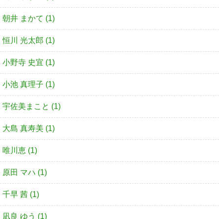
朝井 まかて (1)
恒川 光太郎 (1)
小野寺 史宜 (1)
小池 真理子 (1)
宇佐美まこと (1)
大島 真寿美 (1)
唯川恵 (1)
原田 マハ (1)
千早 茜 (1)
凪良 ゆう (1)