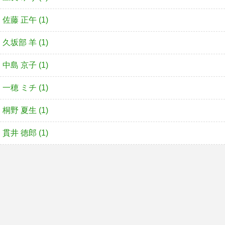
佐藤 正午 (1)
久坂部 羊 (1)
中島 京子 (1)
一穂 ミチ (1)
桐野 夏生 (1)
貫井 徳郎 (1)