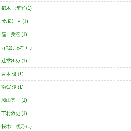
櫛木 理宇 (1)
犬塚 理人 (1)
窪 美澄 (1)
寺地はるな (1)
辻堂ゆめ (1)
青木 俊 (1)
額賀 澪 (1)
城山真一 (1)
下村敦史 (1)
桜木 紫乃 (1)