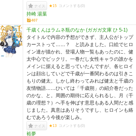
★15
コメントする(
0
)
ナイス
持崎 湯葉
407
千歳くんはラムネ瓶のなか (ガガガ文庫 ひ 5-1)
タイトルで内容の予想ができず、主人公がトップ
カーストって……？ と読みました。口絵でヒロ
イン達が描かれ、登場人物一覧もあったのに、健
太中心でビックリ。一巻だし女性キャラの誰かを
メインに据えると思っていたんですが、各ヒロイ
ンは顔出していどで千歳が一番関わるのは引きこ
もりの健太。しかし終わってみれば健太と千歳の
友情物語……ひいては「千歳朔」の紹介巻だった
のかな、と。周囲の期待に応えられるし、月（千
歳の理想？）へ手を伸ばす意思もある人間だと感
じました。真意はありそうですし、ヒロインも絡
むであろう今後が楽しみ。
★13
コメントする(
0
)
ナイス
裕夢