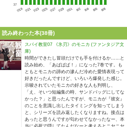
37
7/23
7/29
8/4
7/19
7/25
7/31
8/6
7/21
7/27
8/2
8/8
読み終わった本(
38
冊)
スパイ教室07 《氷刃》のモニカ (ファンタジア文
庫)
時間ができたし冒頭だけでも手を付けるか……と
読み始め、「あばばば！」になった7巻です。も
ともとモニカの諦めの滲んだ冷めた愛情表現って
好きだったんですけど、いろいろ爆発した感じ。
示唆されていたモニカの好きな人も判明し、
「え、そいつ短編集の時、サンドバッグにしてな
かった？」と思ったんですが、モニカが『彼女』
のことを意識し出したタイミングを知ってしまう
と、シリーズを読み返したくなりますね。接点は
あったと思うんですが匂わせてなかったなー、本
当に必死で隠してたんだなーと考えるとニヤニヤ