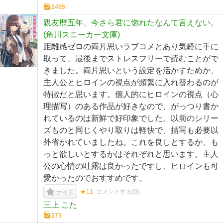
2405
親友歴五年、今さら君に惚れたなんて言えない。
(角川スニーカー文庫)
距離感ゼロの両片思いラブコメとあり気軽に手に
取って、最後までストレスフリーで読むことがで
きました。両片思いという設定を活かすためか、
主人公とヒロインの視点が頻繁に入れ替わるのが
特徴だと思います。個人的にヒロインの視点（心
理描写）のある作品が好きなので、がっつり書か
れているのは新鮮で好印象でした。以前のシリー
ズものと同じくやり取りは軽快で、描写も必要以
外省かれていましたね。これを良しとするか、も
っと欲しいとするかはそれぞれと思います。主人
公の心情の吐露は良かったですし、ヒロインも可
愛かったのでおすすめです。
★11
コメントする(
0
)
ナイス
三上 こた
273