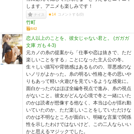
します。アニメも楽しみです！
★14
コメントする(
0
)
ナイス
竹町
642
恋人以上のことを、彼女じゃない君と。 (ガガガ
文庫 ガも 4-3)
元カノの糸の提案から「仕事や恋は抜きで、ただ
楽しいことをする」ことになった主人公の冬。
生々しい描写や背徳感はあるものの、罪悪感のな
いノリがよかった。糸の明るい性格と冬の思いや
りもあって軽い火遊びを見ているような感覚に。
面白かったのはほぼ全編冬視点で進み、糸の視点
がないこと。彼女がどんな心境で冬と一緒にいた
のかは読者が想像する他なく、本当は心が揺れ動
いていたのか、ただ楽しいことをしていただけな
のかは不明なところが面白い。明確な言葉で関係
性を示したわけではないけど、この二人ならいい
かと思えるマジックでした。