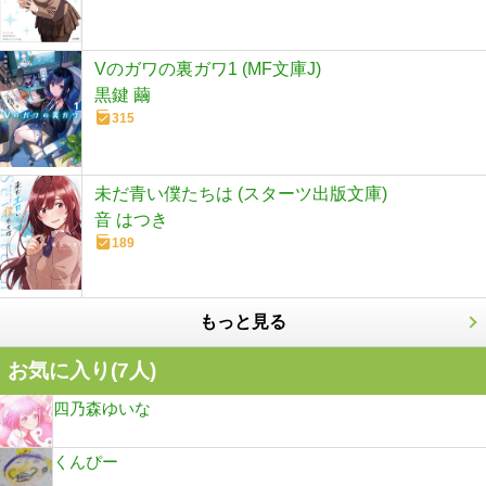
Vのガワの裏ガワ1 (MF文庫J)
黒鍵 繭
315
未だ青い僕たちは (スターツ出版文庫)
音 はつき
189
もっと見る
お気に入り(
7
人)
四乃森ゆいな
くんぴー