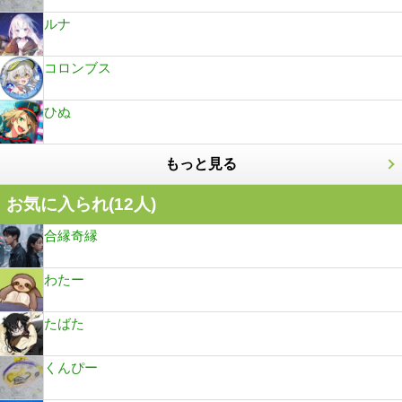
ルナ
コロンブス
ひぬ
もっと見る
お気に入られ(
12
人)
合縁奇縁
わたー
たばた
くんぴー