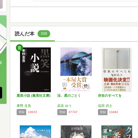
読んだ本
308
版
、
黒笑小説 (集英社文庫)
汝、星のごとく
存在のすべてを
東野 圭吾
凪良 ゆう
塩田 武士
登録
10023
登録
37747
登録
10482