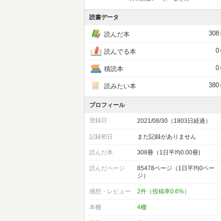
読書データ
308
読んだ本
0
読んでる本
0
積読本
380
読みたい本
プロフィール
登録日
2021/08/30（1803日経過）
記録初日
まだ記録がありません
読んだ本
308冊（1日平均0.00冊)
読んだページ
85478ページ（1日平均0ペー
ジ）
感想・レビュー
2件（投稿率0.6%）
本棚
4棚