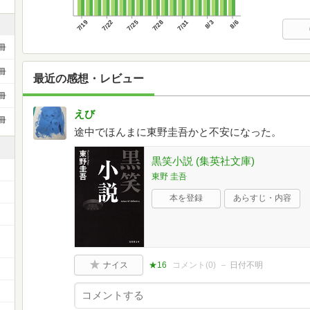
7/19
7/22
7/25
7/28
7/31
8/3
8/6
冊
冊
最近の感想・レビュー
冊
えび
冊
途中でほんまに東野圭吾かと不安になった。
黒笑小説 (集英社文庫)
東野 圭吾
本を登録
あらすじ・内容
ナイス
★16
コメント(
0
)
日付不明