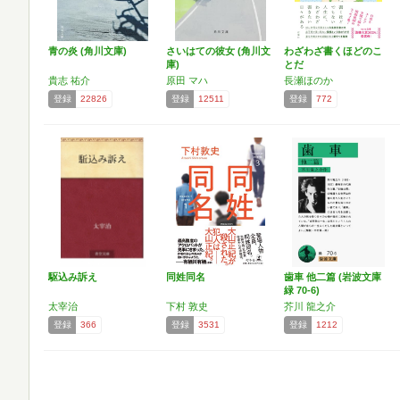
青の炎 (角川文庫)
さいはての彼女 (角川文
わざわざ書くほどのこ
庫)
とだ
貴志 祐介
原田 マハ
長瀬ほのか
登録
22826
登録
12511
登録
772
駆込み訴え
同姓同名
歯車 他二篇 (岩波文庫
緑 70-6)
太宰治
下村 敦史
芥川 龍之介
登録
366
登録
3531
登録
1212