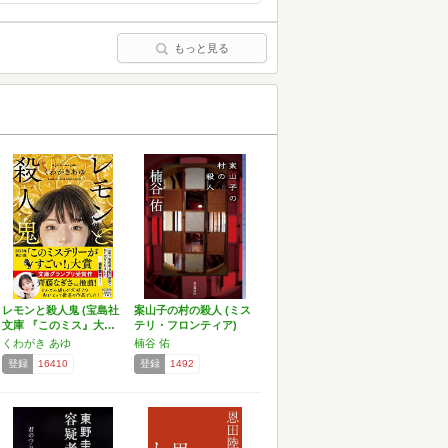
もっと見る
レモンと殺人鬼 (宝島社
案山子の村の殺人 (ミス
文庫 『このミス』大…
テリ・フロンティア)
くわがき あゆ
楠谷 佑
登録
16410
登録
1492