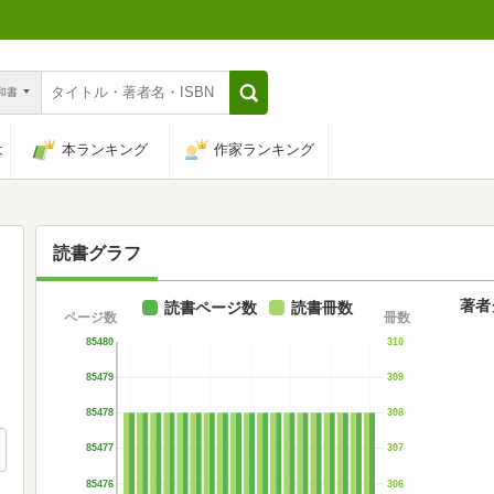
n和書
は
本ランキング
作家ランキング
読書グラフ
著者
読書ページ数
読書冊数
ページ数
冊数
85480
310
85479
309
85478
308
85477
307
85476
306