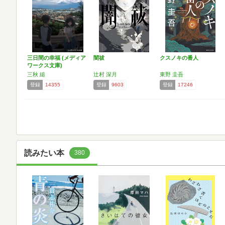
三日間の幸福 (メディア
闇祓
クスノキの番人
ワークス文庫)
三秋 縋
辻村 深月
東野 圭吾
登録
14355
登録
9603
登録
17246
読みたい本
380