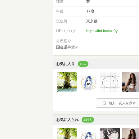
性別
女
年齢
17歳
現住所
東京都
URL/ブログ
https://flat.io/vvxt9y
自己紹介
国会議事堂jk
お気に入り
13人
知人・友人を探す
お気に入られ
154人