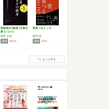
容疑者Xの献身 (文春文
夜果つるところ
庫 ひ 13-7)
東野 圭吾
恩田 陸
登録
66101
登録
2526
もっと見る