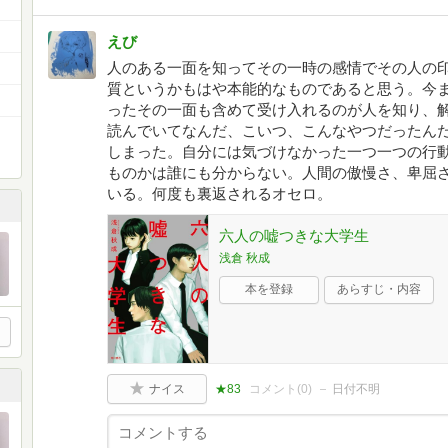
えび
人のある一面を知ってその一時の感情でその人の
質というかもはや本能的なものであると思う。今
ったその一面も含めて受け入れるのが人を知り、
読んでいてなんだ、こいつ、こんなやつだったん
しまった。自分には気づけなかった一つ一つの行
ものかは誰にも分からない。人間の傲慢さ、卑屈
いる。何度も裏返されるオセロ。
六人の嘘つきな大学生
浅倉 秋成
本を登録
あらすじ・内容
ナイス
★83
コメント(
0
)
日付不明