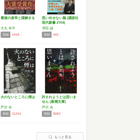
最後の皇帝と謎解きを
思い出せない脳 (講談社
現代新書 2704)
犬丸 幸平
澤田 誠
登録
1619
登録
442
火のないところに煙は
許されようとは思いま
せん (新潮文庫)
芦沢 央
芦沢 央
登録
11224
登録
8062
もっと見る