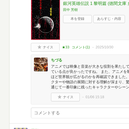
銀河英雄伝説 1 黎明篇 (徳間文庫 た 
田中 芳樹
本を登録
あらすじ・内容
ナイス
★33
コメント(
1
)
2025/10/30
ちづる
アニメでは映像と音楽が大きな役割を果たし
ている点が良かったですね。 また、アニメを
ほど世界観が広がるのかを再確認できました
クターや物語の展開に対する理解が深まり、
通じて一番印象に残ったキャラクターやシー
ナイス
01/06 15:18