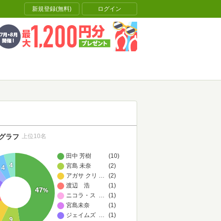
新規登録(無料)
ログイン
グラフ
上位10名
田中 芳樹
(10)
4
宮島 未奈
(2)
4
アガサ クリスティー
…
(2)
渡辺 浩
(1)
47
%
ニコラ・ストウ
…
(1)
宮島未奈
(1)
ジェイムズ P.ホーガン
…
(1)
9