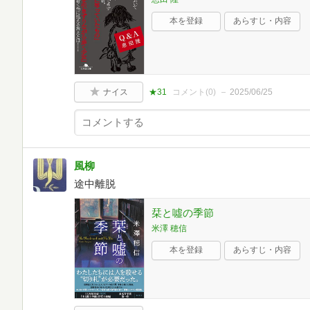
本を登録
あらすじ・内容
ナイス
★31
コメント(
0
)
2025/06/25
風柳
途中離脱
栞と噓の季節
米澤 穂信
本を登録
あらすじ・内容