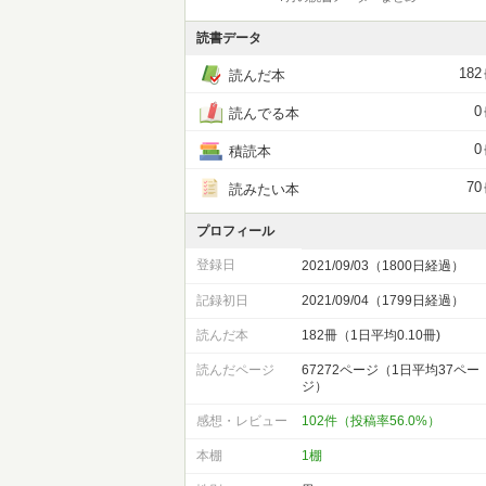
読書データ
182
読んだ本
0
読んでる本
0
積読本
70
読みたい本
プロフィール
登録日
2021/09/03（1800日経過）
記録初日
2021/09/04（1799日経過）
読んだ本
182冊（1日平均0.10冊)
読んだページ
67272ページ（1日平均37ペー
ジ）
感想・レビュー
102件（投稿率56.0%）
本棚
1棚