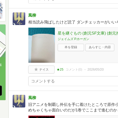
風柳
相当読み飛ばしたけど読了 ダンチェッカーがいい
星を継ぐもの (創元SF文庫) (創元推
ジェイムズ P.ホーガン
本を登録
あらすじ・内容
版
ナイス
★25
コメント(
0
)
2026/05/20
、
風柳
旧アニメを制覇し外伝を手に着けたところで原作小
めちゃくちゃ面白いのだが1巻でここまで進むのか