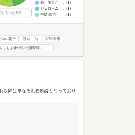
芥川龍之介,開高健,中島らも,内田樹,松浦寿輝,古井由吉,夏
…
(1)
ジェローム・K. ジェローム
…
(1)
もっと見る
中島 隆信
(1)
杉本 苑子
渡辺 浩
宮島未奈
芥川龍之介,開高健,中島らも,内田樹,松浦寿輝,古井由吉,夏目漱石,久世光彦,浅田次郎,荒川洋治,原田宗典,米原万里,吉田健一,佐藤春夫,丸山薫,杉本秀太郎,澁澤龍彥,安西水丸,あさのあつこ,安岡章太郎,堀口大學,谷川俊太郎,なぎら健壱,山田風太郎,常盤新平,別役実,池田晶子,筒井康隆,金井美恵子,池田清彦,泉昌之,倉本聰,安部公房,島田雅彦,東海林さだお,小田島雄志,中井久夫,斎藤茂吉,赤瀬川原平,いしいしんじ,内田百閒,いしいひさいち
れ以降は単なる刑務所論となっており