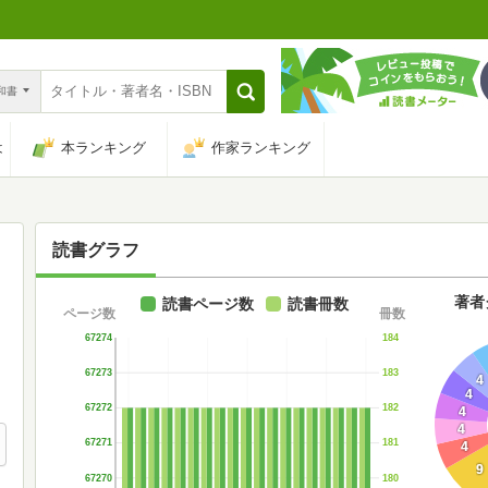
n和書
は
本ランキング
作家ランキング
読書グラフ
著者
読書ページ数
読書冊数
ページ数
冊数
67274
184
67273
183
4
4
67272
182
4
4
67271
181
4
9
67270
180