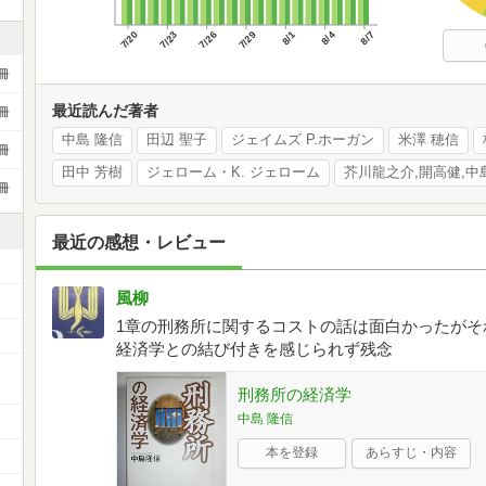
7/20
7/23
7/26
7/29
8/1
8/4
8/7
冊
最近読んだ著者
冊
中島 隆信
田辺 聖子
ジェイムズ P.ホーガン
米澤 穂信
冊
田中 芳樹
ジェローム・K. ジェローム
冊
最近の感想・レビュー
風柳
1章の刑務所に関するコストの話は面白かったがそ
経済学との結び付きを感じられず残念
刑務所の経済学
中島 隆信
本を登録
あらすじ・内容