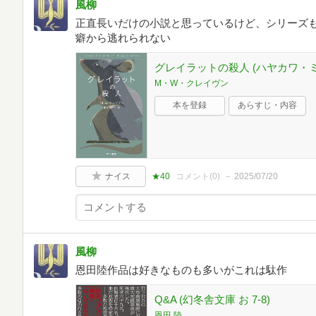
風柳
正直長いだけの小説と思っているけど、シリーズ
癖から逃れられない
グレイラットの殺人 (ハヤカワ・ミス
M・W・クレイヴン
本を登録
あらすじ・内容
ナイス
★40
コメント(
0
)
2025/07/20
風柳
恩田陸作品は好きなものも多いがこれは駄作
Q&A (幻冬舎文庫 お 7-8)
恩田 陸