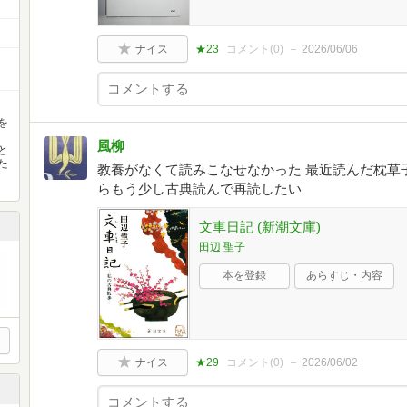
ナイス
★23
コメント(
0
)
2026/06/06
を
風柳
と
た
教養がなくて読みこなせなかった 最近読んだ枕草
らもう少し古典読んで再読したい
文車日記 (新潮文庫)
田辺 聖子
本を登録
あらすじ・内容
ナイス
★29
コメント(
0
)
2026/06/02