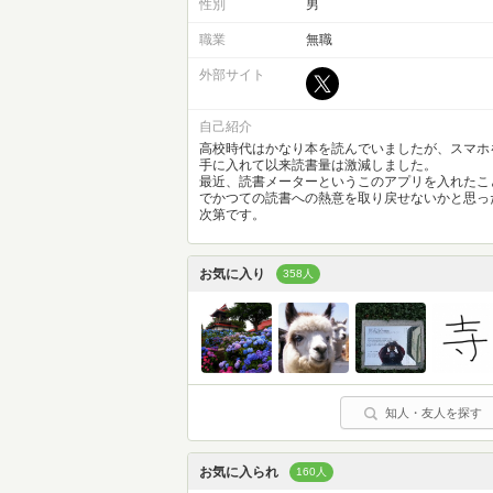
性別
男
職業
無職
外部サイト
自己紹介
高校時代はかなり本を読んでいましたが、スマホ
手に入れて以来読書量は激減しました。
最近、読書メーターというこのアプリを入れたこ
でかつての読書への熱意を取り戻せないかと思っ
次第です。
お気に入り
358人
知人・友人を探す
お気に入られ
160人