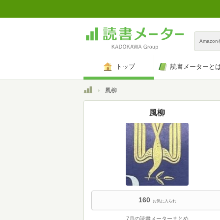
Amazo
トップ
読書メーターと
トップ
風柳
風柳
160
お気に入られ
7月の読書メーターまとめ