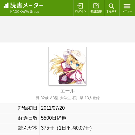
ログイン
新規登録
本を探
エール
男
32歳
AB型
大学生
石川県
13人登録
記録初日
2011/07/20
経過日数
5500日経過
読んだ本
375冊（1日平均0.07冊)