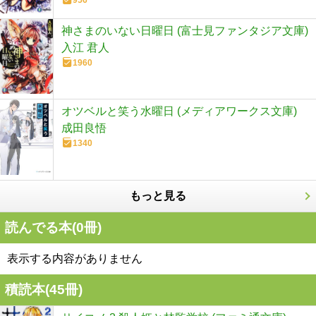
956
神さまのいない日曜日 (富士見ファンタジア文庫)
入江 君人
1960
オツベルと笑う水曜日 (メディアワークス文庫)
成田良悟
1340
もっと見る
読んでる本(
0
冊)
表示する内容がありません
積読本(
45
冊)