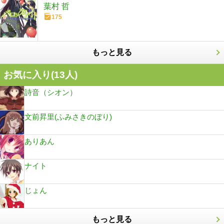
葉村 哲
175
もっと見る
お気に入り(
13
人)
詩音（シオン）
文前昇里(ふみさきのぼり)
ありあん
ナイト
じょん
もっと見る