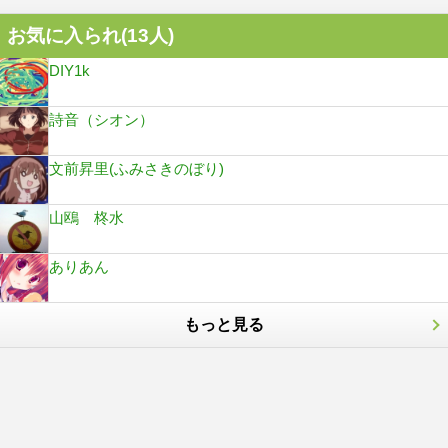
お気に入られ(
13
人)
DIY1k
詩音（シオン）
文前昇里(ふみさきのぼり)
山鴎 柊水
ありあん
もっと見る