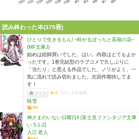
7/24
7/30
8/5
7/20
7/26
8/1
8/7
7/22
7/28
8/3
8/9
読み終わった本(
375
冊)
ひとりで生きるもん! ~粋がるぼっちと高嶺の花~
(MF文庫J)
始めは絵師買いでした、はい。内容はとてもよか
ったです。1巻完結型のラブコメで久しぶりに
「当たり」と思える作品でした。ノリがよく、一
気に流れで読み切れました。次回作期待してま
す！
★16
コメントする(
0
)
ナイス
暁雪
393
神さまのいない日曜日II (富士見ファンタジア文庫
い 5-1-2)
入江 君人