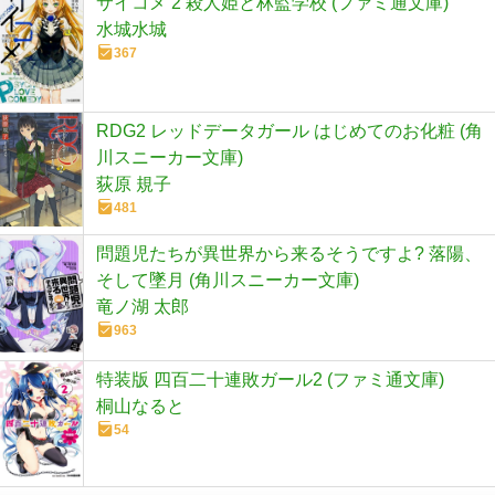
サイコメ 2 殺人姫と林監学校 (ファミ通文庫)
水城水城
367
RDG2 レッドデータガール はじめてのお化粧 (角
川スニーカー文庫)
荻原 規子
481
問題児たちが異世界から来るそうですよ? 落陽、
そして墜月 (角川スニーカー文庫)
竜ノ湖 太郎
963
特装版 四百二十連敗ガール2 (ファミ通文庫)
桐山なると
54