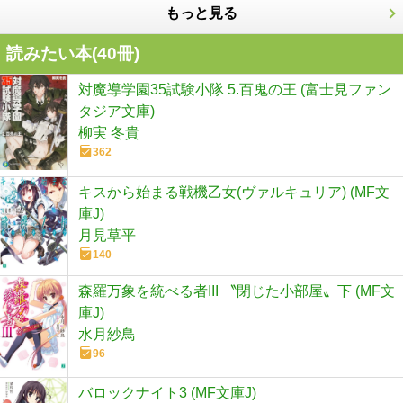
もっと見る
読みたい本(
40
冊)
対魔導学園35試験小隊 5.百鬼の王 (富士見ファン
タジア文庫)
柳実 冬貴
362
キスから始まる戦機乙女(ヴァルキュリア) (MF文
庫J)
月見草平
140
森羅万象を統べる者III 〝閉じた小部屋〟下 (MF文
庫J)
水月紗鳥
96
バロックナイト3 (MF文庫J)