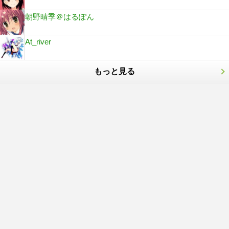
朝野晴季＠はるぽん
At_river
もっと見る