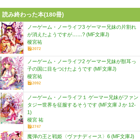
読み終わった本(
180
冊)
ノーゲーム・ノーライフ3 ゲーマー兄妹の片割れ
が消えたようですが……? (MF文庫J)
榎宮祐
2072
ノーゲーム・ノーライフ2 ゲーマー兄妹が獣耳っ
子の国に目をつけたようです (MF文庫J)
榎宮祐
2092
ノーゲーム・ノーライフ１ ゲーマー兄妹がファン
タジー世界を征服するそうです (MF文庫 J か 12-
1)
榎宮 祐
2747
魔弾の王と戦姫〈ヴァナディース〉6 (MF文庫J)