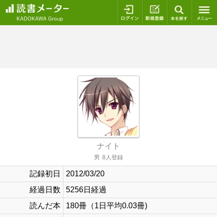
ログイン
新規登録
本を探
ナイト
男
8人登録
記録初日
2012/03/20
経過日数
5256日経過
読んだ本
180冊（1日平均0.03冊)