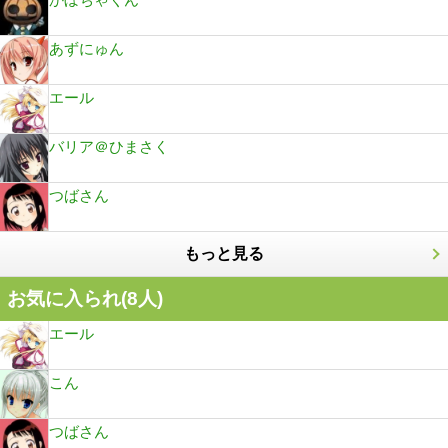
あずにゅん
エール
バリア＠ひまさく
つばさん
もっと見る
お気に入られ(
8
人)
エール
こん
つばさん