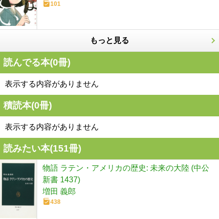
101
もっと見る
読んでる本(
0
冊)
表示する内容がありません
積読本(
0
冊)
表示する内容がありません
読みたい本(
151
冊)
物語 ラテン・アメリカの歴史: 未来の大陸 (中公
新書 1437)
増田 義郎
438