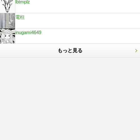
lbtmplz
電柱
inugami4649
もっと見る