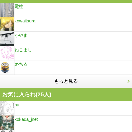
電柱
kowaitsurai
かやま
ねこまし
めちる
もっと見る
お気に入られ(
25
人)
nu
kokada_jnet