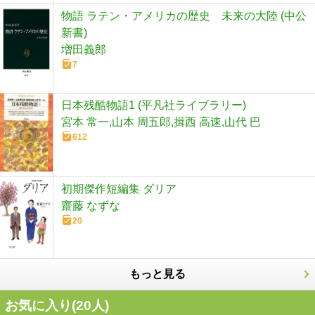
物語 ラテン・アメリカの歴史 未来の大陸 (中公
新書)
増田義郎
7
日本残酷物語1 (平凡社ライブラリー)
宮本 常一,山本 周五郎,揖西 高速,山代 巴
612
初期傑作短編集 ダリア
齋藤 なずな
20
もっと見る
お気に入り(
20
人)