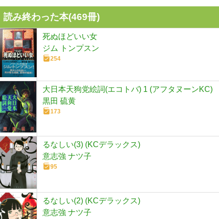
読み終わった本(
469
冊)
死ぬほどいい女
ジム トンプスン
254
大日本天狗党絵詞(エコトバ) 1 (アフタヌーンKC)
黒田 硫黄
173
るなしい(3) (KCデラックス)
意志強 ナツ子
95
るなしい(2) (KCデラックス)
意志強 ナツ子