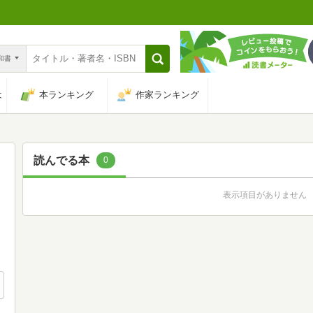
n和書
は
本ランキング
作家ランキング
読んでる本
0
表示項目がありません