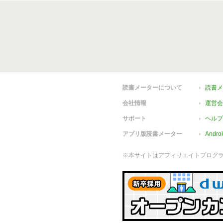
読書メーターについて
読書メ
会社情報
運営会
サポート
ヘルプ
アプリ版読書メーター
Andr
※本サイトはアフィリエイトプログ