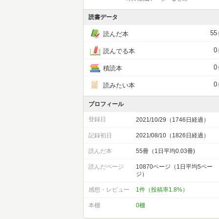
読書データ
55
読んだ本
0
読んでる本
0
積読本
0
読みたい本
プロフィール
登録日
2021/10/29（1746日経過）
記録初日
2021/08/10（1826日経過）
読んだ本
55冊（1日平均0.03冊)
読んだページ
10870ページ（1日平均5ペー
ジ）
感想・レビュー
1件（投稿率1.8%）
本棚
0棚