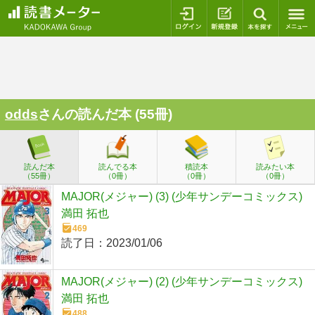
ログイン
新規登録
本を探
odds
さんの読んだ本 (55冊)
読んだ本
読んでる本
積読本
読みたい本
（55冊）
（0冊）
（0冊）
（0冊）
MAJOR(メジャー) (3) (少年サンデーコミックス)
満田 拓也
469
読了日：
2023/01/06
MAJOR(メジャー) (2) (少年サンデーコミックス)
満田 拓也
488