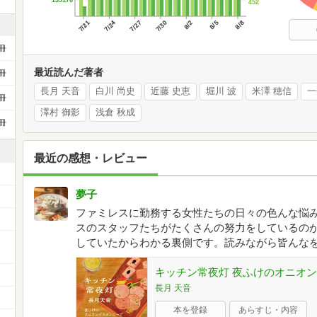
452
7/21
7/24
7/27
7/30
8/2
8/5
8/8
冊
最近読んだ著者
冊
長月 天音
白川 尚史
近藤 史恵
堀川 波
米澤 穂信
一
冊
澤村 御影
浅倉 秋成
冊
最近の感想・レビュー
夢子
ファミレスに勤務する女性たちの日々の色んな悩
スのスタッフたちがたくさんの努力をしているの
ー
していたからわかる裏側です。読みながら皆んな
キッチン常夜灯 夜ふけのオニオン
長月 天音
本を登録
あらすじ・内容