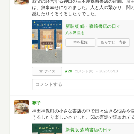
叔父の経営する神田の古本屋森崎書店の続編、店
は、無事幸せになれました。人と人の繋がり、関
感したりうるうるしたりでした。
新装版 続・森崎書店の日々
八木沢 里志
本を登録
あらすじ・内容
ナイス
★28
コメント(
0
)
2026/06/18
夢子
神田神保町の小さな書店の中で日々生きる悩みや
うるしたり楽しい本でした。50の言語で読まれて
新装版 森崎書店の日々