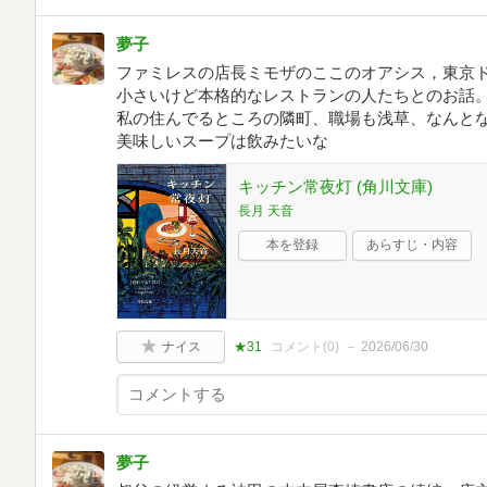
夢子
ファミレスの店長ミモザのここのオアシス，東京
小さいけど本格的なレストランの人たちとのお話
私の住んでるところの隣町、職場も浅草、なんと
美味しいスープは飲みたいな
キッチン常夜灯 (角川文庫)
長月 天音
本を登録
あらすじ・内容
ナイス
★31
コメント(
0
)
2026/06/30
夢子