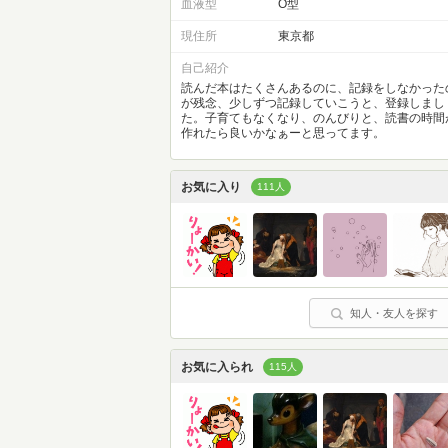
血液型
O型
現住所
東京都
自己紹介
読んだ本はたくさんあるのに、記録をしなかった
が残念、少しずつ記録していこうと、登録しまし
た。子育てもなくなり、のんびりと、読書の時間
作れたら良いかなぁーと思ってます。
お気に入り
111人
知人・友人を探す
お気に入られ
115人