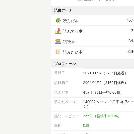
読書データ
457
読んだ本
2
読んでる本
34
積読本
638
読みたい本
プロフィール
登録日
2021/11/09（1734日経過）
記録初日
2004/04/03（8163日経過）
読んだ本
457冊（1日平均0.06冊)
読んだページ
140037ページ（1日平均17ペ
ジ）
感想・レビュー
365件（投稿率79.9%）
本棚
0棚