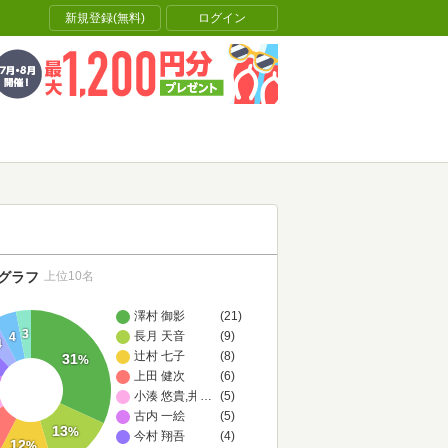
新規登録(無料)
ログイン
グラフ
上位10名
澤村 御影
(21)
3
長月 天音
(9)
4
4
辻村 七子
(8)
31
%
上田 健次
(6)
小湊 悠貴,井上 のきあ
…
(5)
古内 一絵
(5)
13
%
今村 翔吾
(4)
12
%