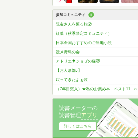
参加コミュニティ
8
読友さんを巡る旅②
紅葉（秋季限定コミュニティ）
日本全国おすすめのご当地小説
読メ野鳥の会
アトリエ🌳ジョゼの森🐱
【お人形部♪】
戻ってきたよぉ泣
（7年目突入）★私の
読書メーターの
読書管理
アプリ
詳しくはこちら