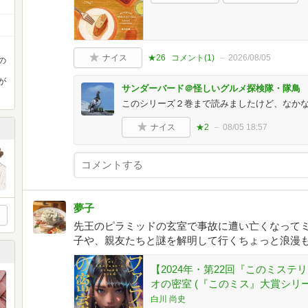
ナイス
★26
コメント(
1
)
2026/08/05
の
が
サンダーバード＠怪しいグルメ探検隊・隊鳥
このシリーズ２巻まで読みましたけど、なか
ナイス
★2
08/05 18:57
夢子
先王のピラミッドの玄室で事故に遭い亡くなって
子や、親友たちと謎を解明して行くちょっと浪漫
【2024年・第22回『このミス
オの密室 (『このミス』大賞シリー
白川 尚史