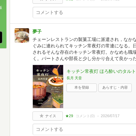
版
、
夢子
チェーンレストランの製菓工場に派遣され，なか
ぐみに連れられてキッチン常夜灯の常連になる。
されるそんな存在のキッチン常夜灯。かなめも職
く。パートさんや部長と少し分かり合えて良かった‼
キッチン常夜灯 ほろ酔いのタルトタ
長月 天音
本を登録
あらすじ・内容
ナイス
★29
コメント(
0
)
2026/07/17