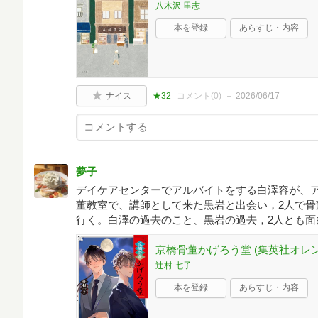
八木沢 里志
本を登録
あらすじ・内容
ナイス
★32
コメント(
0
)
2026/06/17
夢子
デイケアセンターでアルバイトをする白澤容が、
董教室で、講師として来た黒岩と出会い，2人で骨
行く。白澤の過去のこと、黒岩の過去，2人とも面
京橋骨董かげろう堂 (集英社オレ
辻村 七子
本を登録
あらすじ・内容