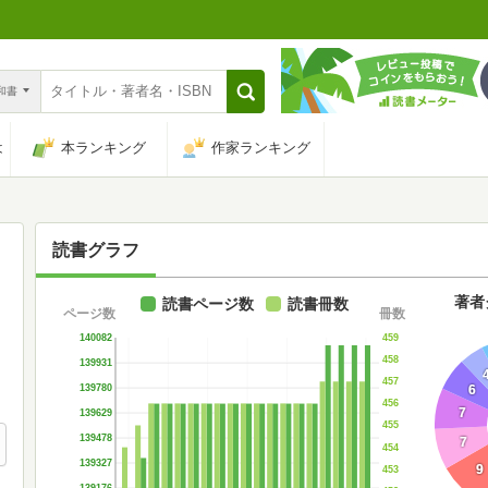
n和書
は
本ランキング
作家ランキング
読書グラフ
著者
読書ページ数
読書冊数
ページ数
冊数
459
140082
458
139931
457
6
139780
456
7
139629
455
139478
7
454
139327
9
453
139176