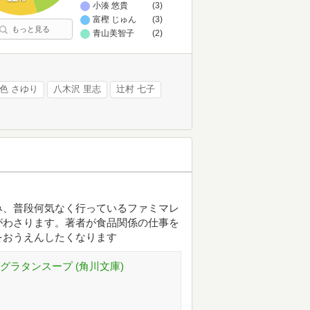
小湊 悠貴
(3)
富樫 じゅん
(3)
もっと見る
青山美智子
(2)
色 さゆり
八木沢 里志
辻村 七子
み、普段何気なく行っているファミマレ
がわさります。著者が食品関係の仕事を
をおうえんしたくなります
グラタンスープ (角川文庫)