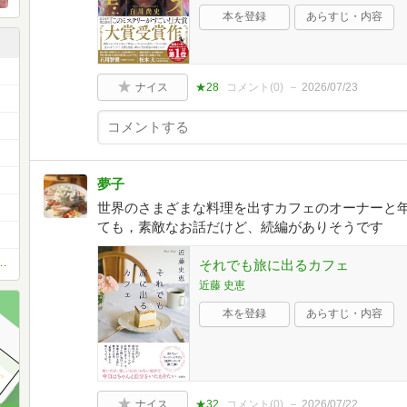
本を登録
あらすじ・内容
ナイス
★28
コメント(
0
)
2026/07/23
夢子
世界のさまざまな料理を出すカフェのオーナーと
ても，素敵なお話だけど、続編がありそうです
お薦め本 ベスト11 or ベスト5
それでも旅に出るカフェ
近藤 史恵
本を登録
あらすじ・内容
ナイス
★32
コメント(
0
)
2026/07/22