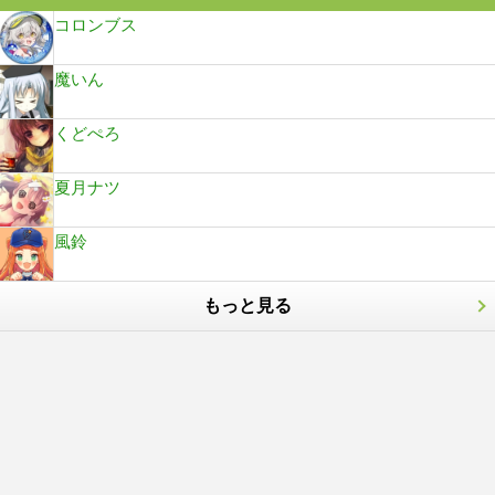
コロンブス
魔いん
くどぺろ
夏月ナツ
風鈴
もっと見る