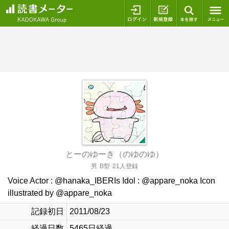
ログイン
新規登録
本を探
とーのゆーき（のゆのゆ）
男
B型
21人登録
Voice Actor : @hanaka_IBERIs Idol : @appare_noka Icon
illustrated by @appare_noka
記録初日
2011/08/23
経過日数
5465日経過