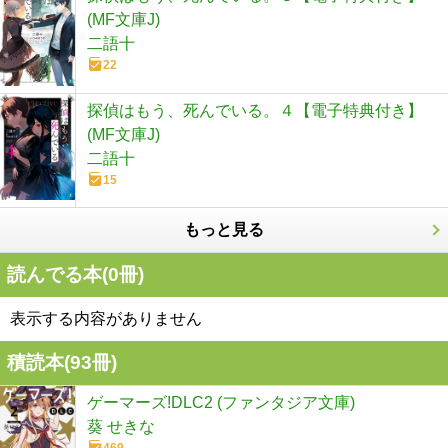
(MF文庫J)
二語十
22
探偵はもう、死んでいる。４【電子特典付き】
(MF文庫J)
二語十
15
もっと見る
読んでる本(
0
冊)
表示する内容がありません
積読本(
93
冊)
ゲーマーズ!DLC2 (ファンタジア文庫)
葵 せきな