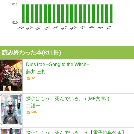
811
810
7/23
7/29
8/4
7/19
7/25
7/31
8/6
7/21
7/27
8/2
8/8
読み終わった本(
811
冊)
Dies irae ~Song to the Witch~
藤井 三打
32
探偵はもう、死んでいる。6 (MF文庫J)
二語十
606
探偵はもう、死んでいる。５【電子特典付き】