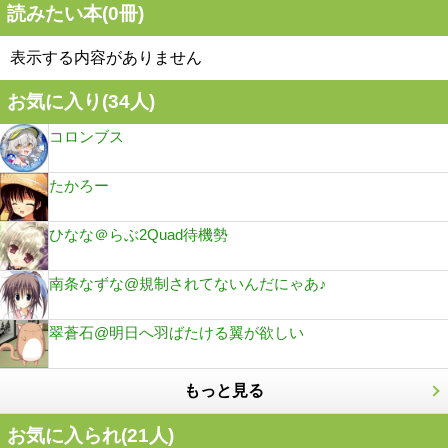
読みたい本(
0
冊)
表示する内容がありません
お気に入り(
34
人)
コロンブス
たかろー
ひなな＠らぶ2Quad待機勢
南条なずな@規制されてないんだにゃあ♪
翠蒼石@明日へ羽ばたける翼が欲しい
もっと見る
お気に入られ(
21
人)