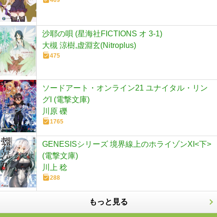
469
沙耶の唄 (星海社FICTIONS オ 3-1)
大槻 涼樹,虚淵玄(Nitroplus)
475
ソードアート・オンライン21 ユナイタル・リン
グI (電撃文庫)
川原 礫
1765
GENESISシリーズ 境界線上のホライゾンXI<下>
(電撃文庫)
川上 稔
288
もっと見る