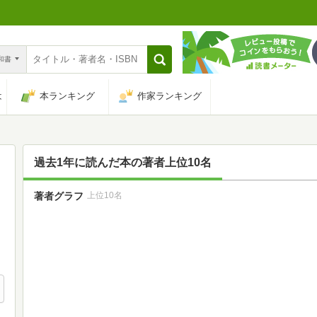
n和書
は
本ランキング
作家ランキング
過去1年に読んだ本の著者上位10名
著者グラフ
上位10名