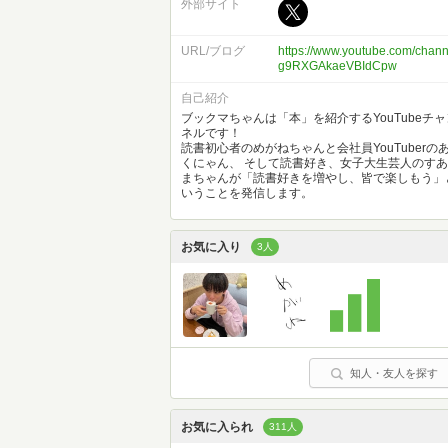
外部サイト
URL/ブログ
https://www.youtube.com/chan
g9RXGAkaeVBIdCpw
自己紹介
ブックマちゃんは「本」を紹介するYouTubeチャ
ネルです！
読書初心者のめがねちゃんと会社員YouTuberの
くにゃん、 そして読書好き、女子大生芸人のすあ
まちゃんが「読書好きを増やし、皆で楽しもう」
いうことを発信します。
お気に入り
3人
知人・友人を探す
お気に入られ
311人