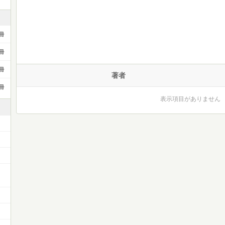
冊
冊
冊
著者
冊
表示項目がありません