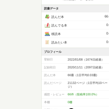
読書データ
66
読んだ本
0
読んでる本
0
積読本
0
読みたい本
プロフィール
登録日
2022/01/08（1674日経過）
記録初日
2020/11/11（2097日経過）
読んだ本
66冊（1日平均0.03冊)
読んだページ
21132ページ（1日平均10ペー
ジ）
感想・レビュー
66件（投稿率100.0%）
本棚
0棚