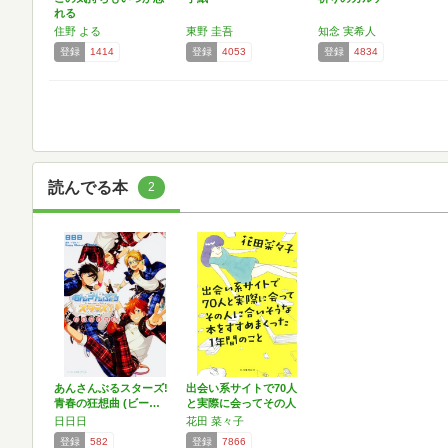
れる
住野 よる
東野 圭吾
知念 実希人
登録
1414
登録
4053
登録
4834
読んでる本
2
あんさんぶるスターズ!
出会い系サイトで70人
青春の狂想曲 (ビー…
と実際に会ってその人
に…
日日日
花田 菜々子
登録
582
登録
7866