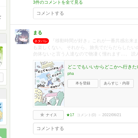
3件のコメントを全て見る
て
まる
『移動時間が好き』これが一番共感出来ま
ネタバレ
も楽しくない。 それから、旅先でだらだらしたい
勿体ないと言う人達なので物凄く憧れます…。 読んで
どこでもいいからどこかへ行きたい
pha
本を登録
あらすじ・内容
ナイス
★17
コメント(
0
)
2022/06/21