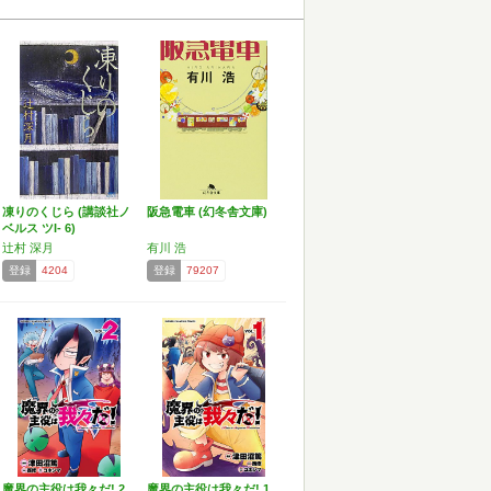
凍りのくじら (講談社ノ
阪急電車 (幻冬舎文庫)
ベルス ツI- 6)
辻村 深月
有川 浩
登録
4204
登録
79207
魔界の主役は我々だ! 2
魔界の主役は我々だ! 1