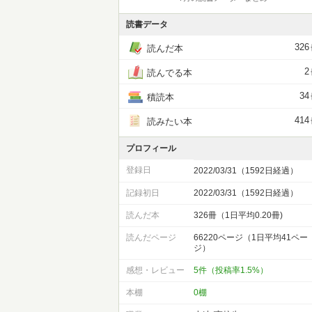
読書データ
326
読んだ本
2
読んでる本
34
積読本
414
読みたい本
プロフィール
登録日
2022/03/31（1592日経過）
記録初日
2022/03/31（1592日経過）
読んだ本
326冊（1日平均0.20冊)
読んだページ
66220ページ（1日平均41ペー
ジ）
感想・レビュー
5件（投稿率1.5%）
本棚
0棚