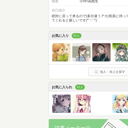
職業
小/中/高校生
自己紹介
絶対に戻って来るので(多分違うアカ)気長に待っ
てくれると嬉しいです(*´﹀`*)
お気に入り
62人
知人・友人を探す
お気に入られ
61人