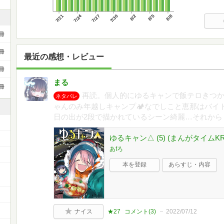
7/21
7/24
7/27
7/30
8/2
8/5
8/8
冊
冊
最近の感想・レビュー
冊
まる
冊
再読。個人的にゆるキャンで飯テロきつか
ネタバレ
ゃんのみ年越しキャンプ🏕なでしこと恵那はバイ
日の出が2段で描かれているシーン綺麗…それから
ゆるキャン△ (5) (まんがタイム
あfろ
本を登録
あらすじ・内容
ナイス
★27
コメント(
3
)
2022/07/12