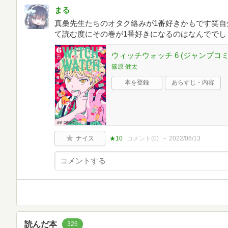
まる
真桑先生たちのオタク絡みが1番好きかもです笑自
て読む度にその巻が1番好きになるのはなんででしょう
ウィッチウォッチ 6 (ジャンプコ
篠原 健太
本を登録
あらすじ・内容
ナイス
★10
コメント(
0
)
2022/06/13
読んだ本
326