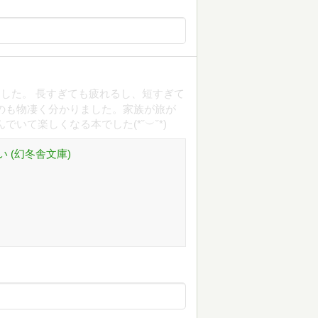
した。 長すぎても疲れるし、短すぎて
のも物凄く分かりました。家族が旅が
いて楽しくなる本でした(*˘︶˘*)
 (幻冬舎文庫)