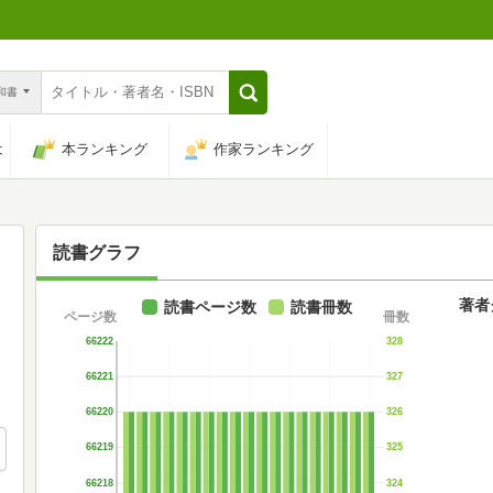
n和書
は
本ランキング
作家ランキング
読書グラフ
著者
読書ページ数
読書冊数
ページ数
冊数
66222
328
66221
327
66220
326
66219
325
66218
324