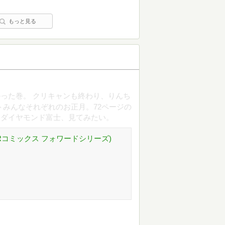
もっと見る
った巻。 クリキャンも終わり、りんち
トみんなそれぞれのお正月。72ページの
 ダイヤモンド富士、見てみたい。
KRコミックス フォワードシリーズ)