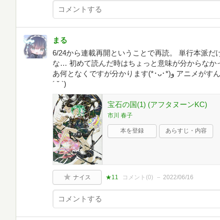
まる
6/24から連載再開ということで再読。 単行本派
な… 初めて読んだ時はちょっと意味が分からなか
あ何となくですが分かります(*･ᴗ･*)و アニメがすんごい綺麗なので是非見てみて下さい(ㅅ
´ ˘ `)
宝石の国(1) (アフタヌーンKC)
市川 春子
本を登録
あらすじ・内容
ナイス
★11
コメント(
0
)
2022/06/16