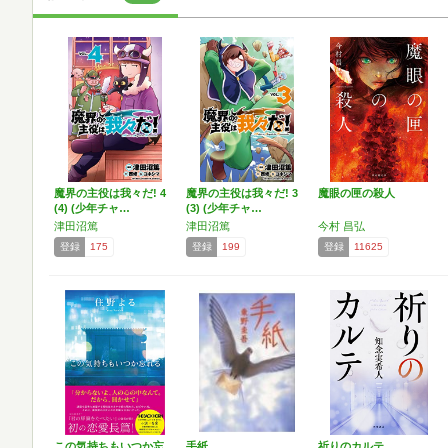
魔界の主役は我々だ! 4
魔界の主役は我々だ! 3
魔眼の匣の殺人
(4) (少年チャ…
(3) (少年チャ…
津田沼篤
津田沼篤
今村 昌弘
登録
175
登録
199
登録
11625
この気持ちもいつか忘
手紙
祈りのカルテ