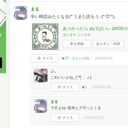
まる
辛い時読みたくなる(*´`) また読もう⸜(*ˊᗜˋ*)⸝
あつかったら ぬげばいい (MOEの
ヨシタケ シンスケ
版
本を登録
あらすじ・内容
、
ナイス
★27
コメント(
2
)
2022/06/18
ふ。
これいいよね_:(´ཀ`」 ∠):
ナイス
★1
07/19 21:26
まる
ですよね~意外とグサッとくる
ナイス
07/19 21:27