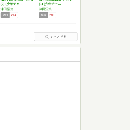
(2) (少年チャ…
(1) (少年チャ…
津田沼篤
津田沼篤
登録
214
登録
288
もっと見る