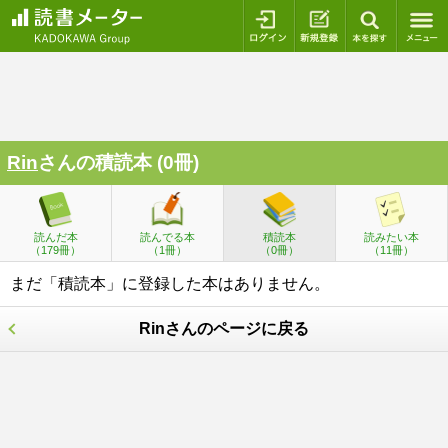
ログイン
新規登録
本を探
Rin
さんの積読本 (0冊)
読んだ本
読んでる本
積読本
読みたい本
（179冊）
（1冊）
（0冊）
（11冊）
まだ「積読本」に登録した本はありません。
Rinさんのページに戻る