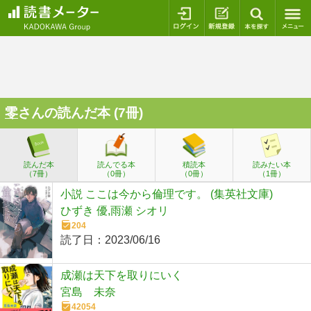
ログイン
新規登録
本を探
零
さんの読んだ本 (7冊)
読んだ本
読んでる本
積読本
読みたい本
（7冊）
（0冊）
（0冊）
（1冊）
小説 ここは今から倫理です。 (集英社文庫)
ひずき 優,雨瀬 シオリ
204
読了日：
2023/06/16
成瀬は天下を取りにいく
宮島 未奈
42054