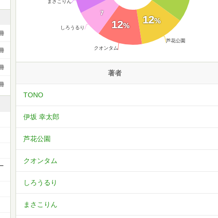
まさこりん
7
12
%
12
%
しろうるり
冊
芦花公園
クオンタム
冊
冊
著者
冊
TONO
伊坂 幸太郎
芦花公園
クオンタム
ー
しろうるり
まさこりん