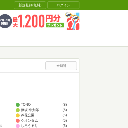
新規登録(無料)
ログイン
全期間
TONO
(8)
伊坂 幸太郎
(6)
芦花公園
(5)
クオンタム
(5)
しろうるり
(3)
郎