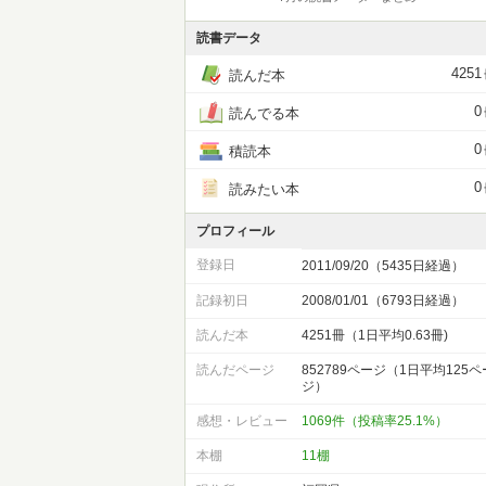
読書データ
4251
読んだ本
0
読んでる本
0
積読本
0
読みたい本
プロフィール
登録日
2011/09/20（5435日経過）
記録初日
2008/01/01（6793日経過）
読んだ本
4251冊（1日平均0.63冊)
読んだページ
852789ページ（1日平均125ペ
ジ）
感想・レビュー
1069件（投稿率25.1%）
本棚
11棚