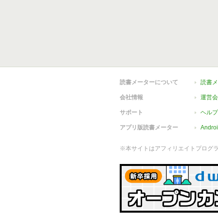
読書メーターについて
読書メ
会社情報
運営会
サポート
ヘルプ
アプリ版読書メーター
Andr
※本サイトはアフィリエイトプログ