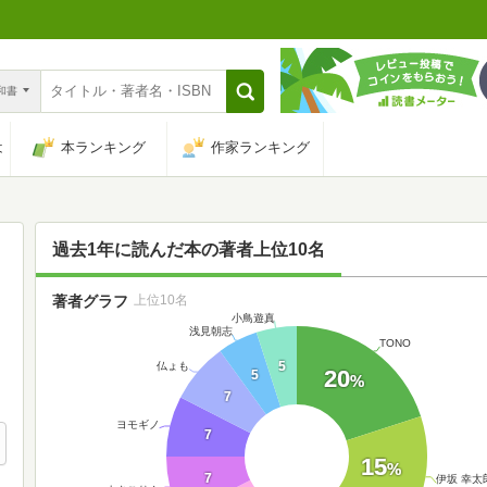
n和書
は
本ランキング
作家ランキング
過去1年に読んだ本の著者上位10名
著者グラフ
上位10名
小鳥遊真
浅見朝志
TONO
5
仏ょも
20
5
%
7
ヨモギノ
7
15
%
7
伊坂 幸太