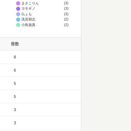
まさこりん
(3)
ヨモギノ
(3)
仏ょも
(3)
浅見朝志
(2)
小鳥遊真
(2)
冊数
8
6
5
5
3
3