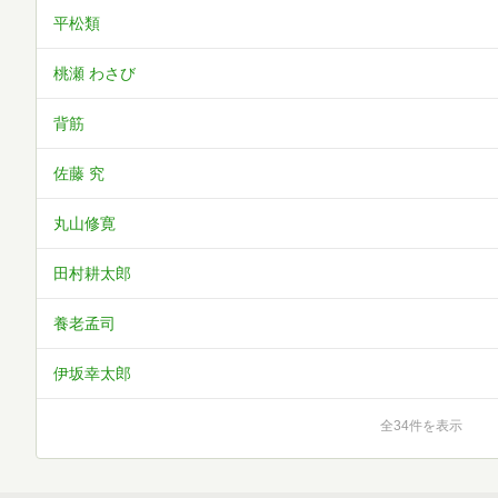
平松類
桃瀬 わさび
背筋
佐藤 究
丸山修寛
田村耕太郎
養老孟司
伊坂幸太郎
全34件を表示