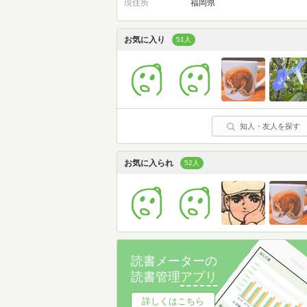
現住所
福岡県
お気に入り
51人
知人・友人を探す
お気に入られ
52人
読書メーターの
読書管理
アプリ
詳しくはこちら