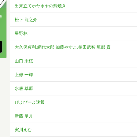
出来立てホヤホヤの鯛焼き
版
松下 龍之介
、
星野林
大久保貞利,網代太郎,加藤やすこ,植田武智,坂部 貢
山口 未桜
上條 一輝
水底 草原
ぴよぴーよ速報
新藤 皐月
実川えむ