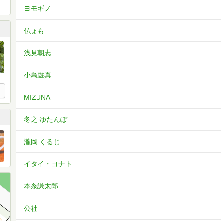
ヨモギノ
仏ょも
浅見朝志
小鳥遊真
MIZUNA
冬之 ゆたんぽ
瀧岡 くるじ
イタイ・ヨナト
本条謙太郎
公社