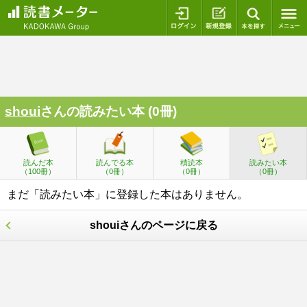
ログイン
新規登録
本を探
shoui
さんの読みたい本 (0冊)
読んだ本
読んでる本
積読本
読みたい本
（100冊）
（0冊）
（0冊）
（0冊）
まだ「読みたい本」に登録した本はありません。
shouiさんのページに戻る