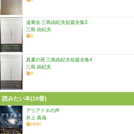
遠乗会 三島由紀夫短篇全集3
三島 由紀夫
3
真夏の死 三島由紀夫短篇全集4
三島 由紀夫
3
読みたい本(
10
冊)
アリアドネの声
井上 真偽
10197