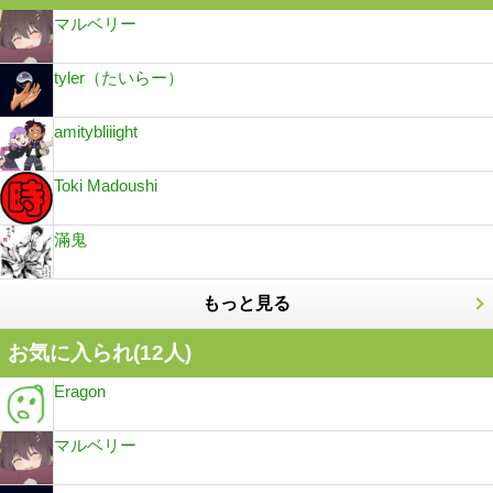
マルベリー
tyler（たいらー）
amitybliiight
Toki Madoushi
滿鬼
もっと見る
お気に入られ(
12
人)
Eragon
マルベリー