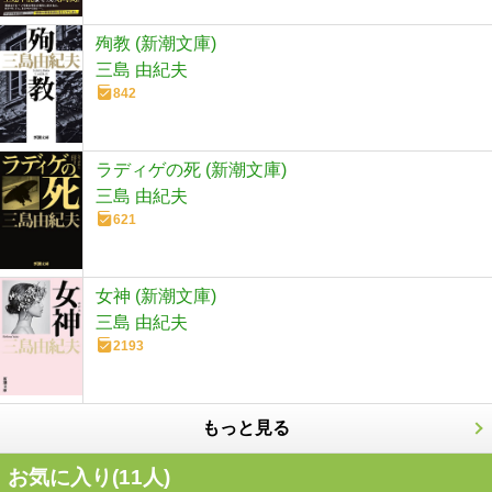
殉教 (新潮文庫)
三島 由紀夫
842
ラディゲの死 (新潮文庫)
三島 由紀夫
621
女神 (新潮文庫)
三島 由紀夫
2193
もっと見る
お気に入り(
11
人)