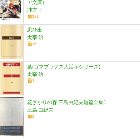
ア文庫）
冲方 丁
282
思ひ出
太宰 治
16
葉(ゴマブックス大活字シリーズ)
太宰 治
3
花ざかりの森 三島由紀夫短篇全集1
三島 由紀夫
2