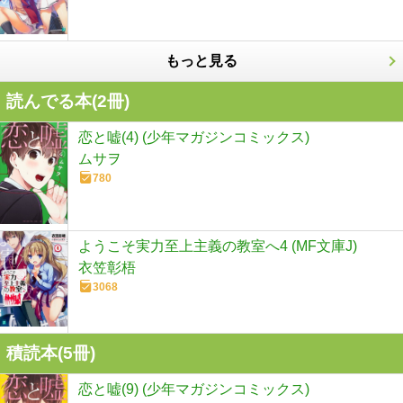
もっと見る
読んでる本(
2
冊)
恋と嘘(4) (少年マガジンコミックス)
ムサヲ
780
ようこそ実力至上主義の教室へ4 (MF文庫J)
衣笠彰梧
3068
積読本(
5
冊)
恋と嘘(9) (少年マガジンコミックス)