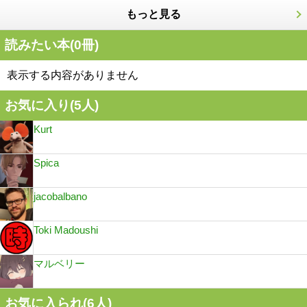
もっと見る
読みたい本(
0
冊)
表示する内容がありません
お気に入り(
5
人)
Kurt
Spica
jacobalbano
Toki Madoushi
マルベリー
お気に入られ(
6
人)