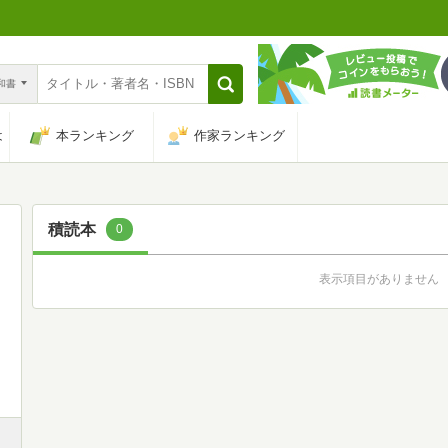
n和書
は
本ランキング
作家ランキング
積読本
0
表示項目がありません