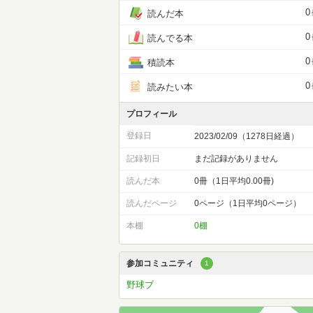
0
読んだ本
0
読んでる本
0
積読本
0
読みたい本
プロフィール
登録日
2023/02/09（1278日経過）
記録初日
まだ記録がありません
読んだ本
0冊（1日平均0.00冊)
読んだページ
0ページ（1日平均0ページ）
本棚
0棚
参加コミュニティ
1
野球ブ