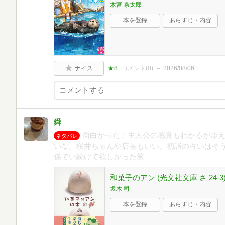
木宮 条太郎
本を登録
あらすじ・内容
ナイス
★8
コメント(
0
)
2026/08/06
舜
面白かった！主人公の感覚もわかるがゆ
ネタバレ
いな。桜井ちゃんや店長もいい。初詣の占いはそ
係でい続けて欲しかった笑
和菓子のアン (光文社文庫 さ 24-3
坂木 司
本を登録
あらすじ・内容