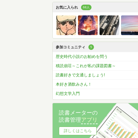
お気に入られ
68人
参加コミュニティ
5
歴史時代小説のお勧めを問う
積読崩荘～これが私の課題図書～
読書好きで文通しましょう!
本好き酒飲みさん！
幻想文学入門
読書メーターの
読書管理
アプリ
詳しくはこちら