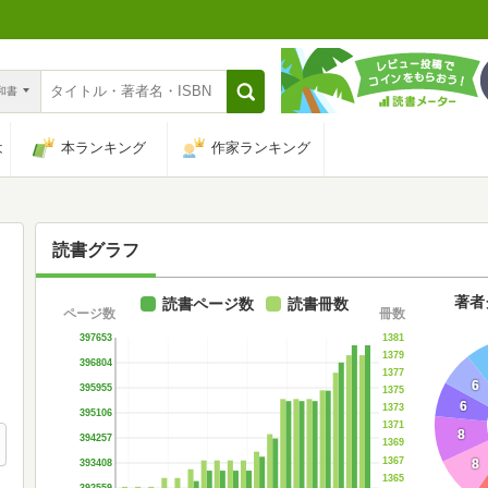
n和書
は
本ランキング
作家ランキング
読書グラフ
著者
読書ページ数
読書冊数
ページ数
冊数
1381
397653
1379
396804
1377
6
395955
1375
6
1373
395106
1371
8
394257
1369
1367
8
393408
1365
392559