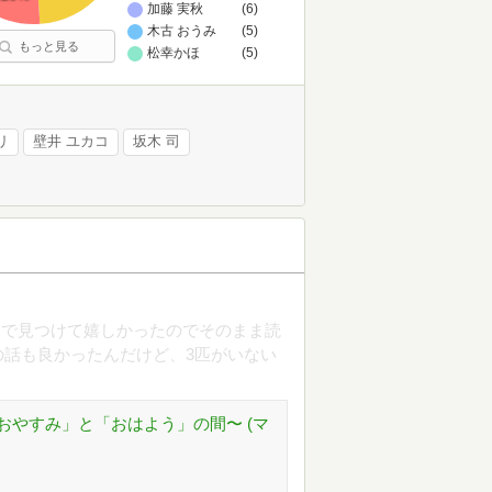
加藤 実秋
(6)
木古 おうみ
(5)
もっと見る
松幸かほ
(5)
リ
壁井 ユカコ
坂木 司
ーで見つけて嬉しかったのでそのまま読
話も良かったんだけど、3匹がいない
おやすみ」と「おはよう」の間〜 (マ