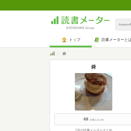
Amazo
トップ
読書メーターと
トップ
舜
舜
68
お気に入られ
7月の読書メーターまとめ