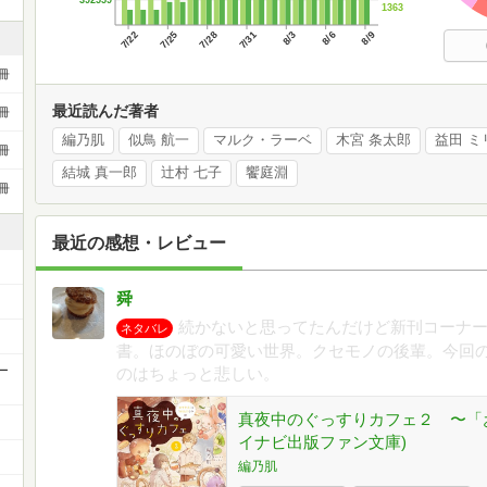
1363
7/22
7/25
7/28
7/31
8/3
8/6
8/9
冊
最近読んだ著者
冊
編乃肌
似鳥 航一
マルク・ラーベ
木宮 条太郎
益田 ミ
冊
結城 真一郎
辻村 七子
饗庭淵
冊
最近の感想・レビュー
舜
続かないと思ってたんだけど新刊コーナ
ネタバレ
書。ほのぼの可愛い世界。クセモノの後輩。今回の
ー
のはちょっと悲しい。
真夜中のぐっすりカフェ２ 〜「
イナビ出版ファン文庫)
編乃肌