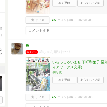
本を登録
あらすじ・内容
ナイス
★5
コメント(
0
)
2026/08/08
。
読
け
舜
な
椿ちゃん頑張れ〜！
ネタバレ
っ
いらっしゃいませ 下町和菓子 栗丸
ィアワークス文庫)
似鳥 航一
本を登録
あらすじ・内容
ナイス
★5
コメント(
0
)
2026/08/08