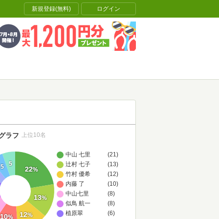
新規登録(無料)
ログイン
グラフ
上位10名
中山 七里
(21)
5
辻村 七子
(13)
5
22
%
竹村 優希
(12)
内藤 了
(10)
中山七里
(8)
13
%
似鳥 航一
(8)
植原翠
(6)
12
%
10
%