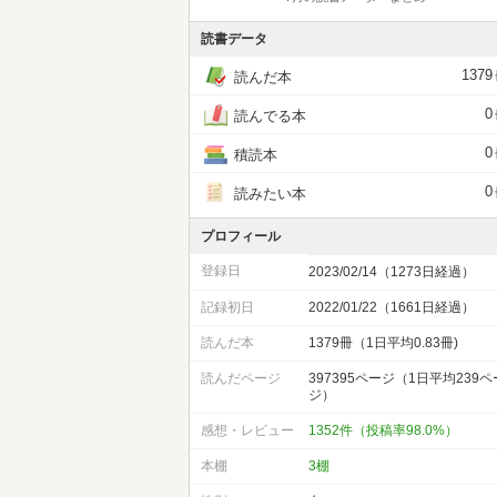
読書データ
1379
読んだ本
0
読んでる本
0
積読本
0
読みたい本
プロフィール
登録日
2023/02/14（1273日経過）
記録初日
2022/01/22（1661日経過）
読んだ本
1379冊（1日平均0.83冊)
読んだページ
397395ページ（1日平均239ペ
ジ）
感想・レビュー
1352件（投稿率98.0%）
本棚
3棚