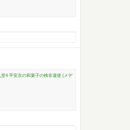
堂4 平安京の和菓子の検非違使 (メデ