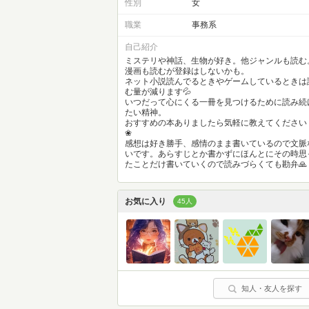
性別
女
職業
事務系
自己紹介
ミステリや神話、生物が好き。他ジャンルも読む
漫画も読むが登録はしないかも。
ネット小説読んでるときやゲームしているときは
む量が減ります💦
いつだって心にくる一冊を見つけるために読み続
たい精神。
おすすめの本ありましたら気軽に教えてください
❀
感想は好き勝手、感情のまま書いているので文脈
いです。あらすじとか書かずにほんとにその時思
たことだけ書いていくので読みづらくても勘弁🙏
お気に入り
45人
知人・友人を探す