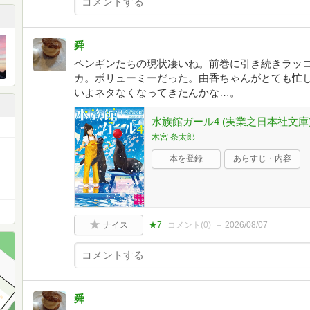
舜
ペンギンたちの現状凄いね。前巻に引き続きラッ
カ。ボリューミーだった。由香ちゃんがとても忙
いよネタなくなってきたんかな…。
水族館ガール4 (実業之日本社文庫
木宮 条太郎
本を登録
あらすじ・内容
ナイス
★7
コメント(
0
)
2026/08/07
舜