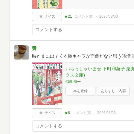
ナイス
★21
コメント(
0
)
2026/08/03
舜
時たまに出てくる脇キャラが面倒だなと思う時増
いらっしゃいませ 下町和菓子 栗丸
クス文庫)
似鳥 航一
本を登録
あらすじ・内容
ナイス
★8
コメント(
0
)
2026/08/03