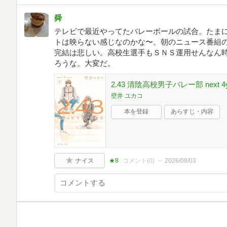
舜
テレビで最近やってたバレーボールの試合。たま
トは映らない感じなのかな〜。朝のニュース番組
完結は悲しい。高校生選手もＳＮＳ運用せんなん
ろうな。大変だ。
2.43 清陰高校男子バレー部 next 4y
壁井 ユカコ
本を登録
あらすじ・内容
ナイス
★8
コメント(
0
)
2026/08/03