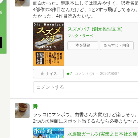
面白かった。翻訳本にしては読みやすく、訳者名
4部作の3作目なんだけど、1と2すっ飛ばしてる
版
たかった。4作目読みたいな。
、
スズメバチ (創元推理文庫)
マルク・ラーベ
本を登録
あらすじ・内容
ナイス
★7
コメント(
0
)
2026/08/07
舜
ラッコにマンボウ。由香さん大変だけど楽しそう
2つの水族館にスポット当てるんなら必要よな〜と
水族館ガール3 (実業之日本社文庫