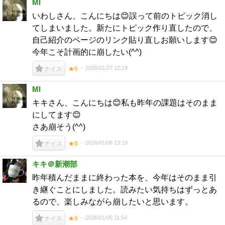
MI
いわしさん、こんにちは😊誤って前のトピック消し
てしまいました。新たにトピック作り直したので、
自己紹介のページのリンク貼り直しお願いします😊
今年こそ計画的に崩したい(^^)
2026/01/27 12:19
ナイス
★6
MI
キキさん、こんにちは😊私も昨年の課題はそのまま
にしてます😊
さあ崩そう(^^)
2026/01/06 13:19
ナイス
★8
キキ＠新潮部
昨年積んだままに終わった本を、今年はそのまま引
き継ぐことにしました。読みたい気持ちはずっとあ
るので、楽しみながら崩したいと思います。
2026/01/06 11:54
ナイス
★8