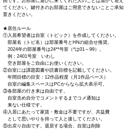
由です。お部屋に遊びに来てくれた人のことは温かく迎え
てください。鍵付きのお部屋はご用意できないことご承知
置きください。
★居住ルール
①入居希望者は自室（トピック）を作成してください。
部屋名（トピ名）は部屋番号とHNの組合せ推奨。
2024年の部屋番号は24**号室（*は01～99）。
例：2401号室 いわし
空き部屋をご自由にお使いください。
②自室には課題図書や読書目標を記載してください。
年間目標の目安：12作品程度（月1作品ペース）
自室の編集スペースはPCからなら拡大表示可。
③各部屋の行き来は自由です。
自室含め自分でコメントするまでコメ通知は
来ない仕様です。
④入居にあたって家賃・敷金は不要ですが、共益費
として思いやりを持って人と接してください。
⑤出戻り自由です。退居する場合、自室は削除