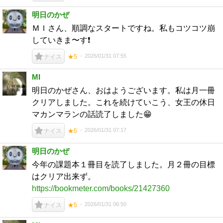
明日のかぜ
ＭＩさん、順調なスタートですね。私もコツコツ崩
していきま〜す❗
2026/01/31 07:55
ナイス
★5
MI
明日のかぜさん、おはようございます。私は月一冊
クリアしました。これを続けていこう、女王の休日
マカンマランの話読了しました😁
2026/01/31 07:17
ナイス
★5
明日のかぜ
今年の課題本１冊目を読了しました。月２冊の目標
はクリア出来ず。
https://bookmeter.com/books/21427360
2026/01/31 06:50
ナイス
★5