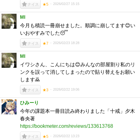
2026/02/27 15:15
ナイス
★5
MI
今月も積読一冊崩せました。順調に崩してます😊い
いおやすみでした😴
2026/02/23 18:28
ナイス
★7
MI
イワシさん、こんにちは😊みんなの部屋割り私のリ
ンクを誤って消してしまったので貼り替えをお願い
します🙇
2026/02/22 19:06
ナイス
★3
ひみーり
今年の課題本一冊目読み終わりました「十戒」夕木
春央著
https://bookmeter.com/reviews/133613768
2026/02/22 13:23
ナイス
★5