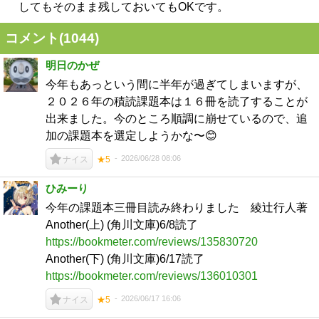
してもそのまま残しておいてもOKです。
コメント(
1044
)
明日のかぜ
今年もあっという間に半年が過ぎてしまいますが、
２０２６年の積読課題本は１６冊を読了することが
出来ました。今のところ順調に崩せているので、追
加の課題本を選定しようかな〜😊
2026/06/28 08:06
ナイス
★5
ひみーり
今年の課題本三冊目読み終わりました 綾辻行人著
Another(上) (角川文庫)6/8読了
https://bookmeter.com/reviews/135830720
Another(下) (角川文庫)6/17読了
https://bookmeter.com/reviews/136010301
2026/06/17 16:06
ナイス
★5