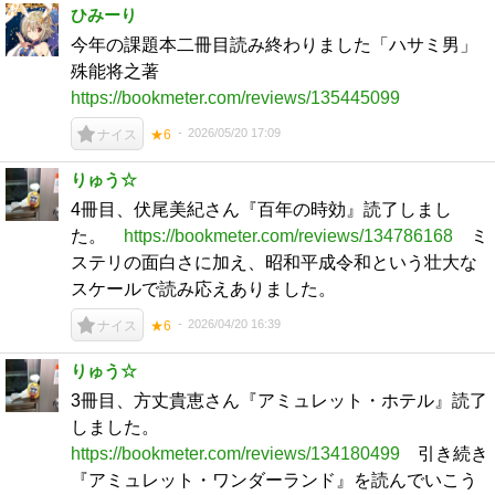
ひみーり
今年の課題本二冊目読み終わりました「ハサミ男」
殊能将之著
https://bookmeter.com/reviews/135445099
2026/05/20 17:09
ナイス
★6
りゅう☆
4冊目、伏尾美紀さん『百年の時効』読了しまし
た。
https://bookmeter.com/reviews/134786168
ミ
ステリの面白さに加え、昭和平成令和という壮大な
スケールで読み応えありました。
2026/04/20 16:39
ナイス
★6
りゅう☆
3冊目、方丈貴恵さん『アミュレット・ホテル』読了
しました。
https://bookmeter.com/reviews/134180499
引き続き
『アミュレット・ワンダーランド』を読んでいこう