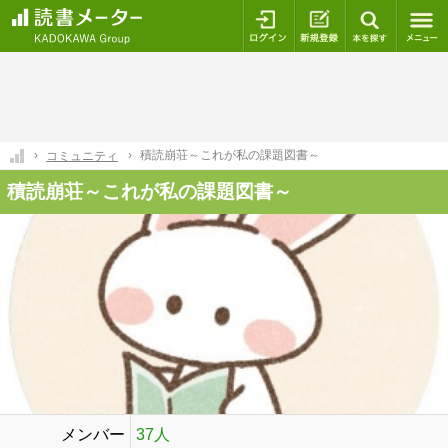
ログイン
新規登録
本を探
積読崩荘～これが私の課題図書～
コミュニティ
積読崩荘～これが私の課題図書～
メンバー
37人