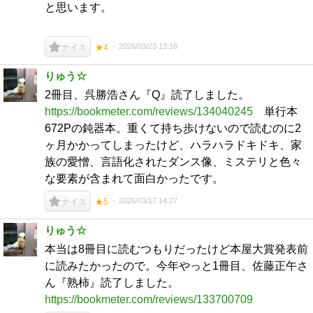
と思います。
2026/03/23 13:16
ナイス
★4
りゅう☆
2冊目、呉勝浩さん『Q』読了しました。
https://bookmeter.com/reviews/134040245
単行本
672Pの鈍器本。重くて持ち歩けないので読むのに2
ヶ月かかってしまったけど、ハラハラドキドキ、家
族の愛憎、言語化されたダンス像、ミステリと色々
な要素が含まれて面白かったです。
2026/03/17 14:27
ナイス
★5
りゅう☆
本当は8冊目に読むつもりだったけど本屋大賞発表前
に読みたかったので。今年やっと1冊目、佐藤正午さ
ん『熟柿』読了しました。
https://bookmeter.com/reviews/133700709