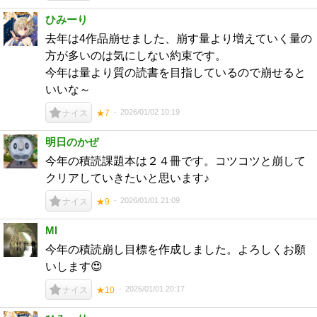
ひみーり
去年は4作品崩せました、崩す量より増えていく量の
方が多いのは気にしない約束です。
今年は量より質の読書を目指しているので崩せると
いいな～
2026/01/02 10:19
ナイス
★7
明日のかぜ
今年の積読課題本は２４冊です。コツコツと崩して
クリアしていきたいと思います♪
2026/01/01 21:09
ナイス
★9
MI
今年の積読崩し目標を作成しました。よろしくお願
いします😍
2026/01/01 20:17
ナイス
★10