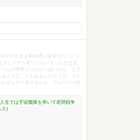
ものがそのまま期待通り提供されていて
う少しリアル寄りでもハマったとは思
ゲームの世界そのものっぽいから、上手
来るようなこともあるんだろうか。でも
イレギュラー過ぎるから、フレーバー程
の人生では宇宙艦隊を率いて星間戦争
ス)