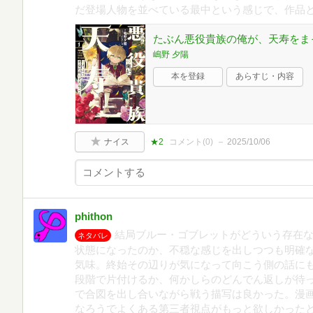
だ登場人物を並べている最中という感じで、作品
たぶん悪役貴族の俺が、天寿をま
嶋野 夕陽
本を登録
あらすじ・内容
ナイス
★2
コメント(
0
)
2025/10/06
phithon
結局ブルー・ゴブレットがどういう存在
ネタバレ
状態になったのか、不穏な感じを出しつつも明確
気味。終始その辺りが気になって向こう側の話に
段階で片付けるか、何かしらのどんでん返しが待
で合図を出し合いながら戦う描写は良かった。漫
なろうでよくある第三者視点がもっと欲しかったと