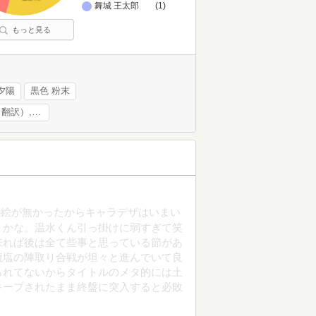
舞城 王太郎
(1)
もっと見る
夕陽
黒色 粉末
John Berryman,Albert Ziegler,服部 佑樹（翻訳）,佐藤 直生（翻訳）
の絵が無かったからキャラデザはいまい
うかな。温水くん引っ掛けに弱すぎて笑
来れば後は全て些事と思っている節があ
焼塩の陣取り合戦が坦々と進んでいて良
られてないからタイトルのメタ的には土
キープされたまま終盤に突入すると必敗