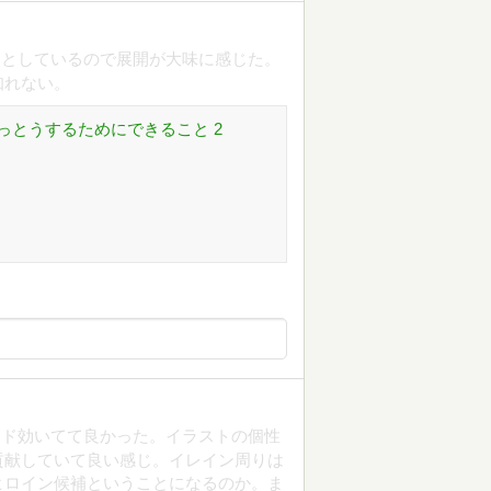
っとしているので展開が大味に感じた。
知れない。
っとうするためにできること 2
ード効いてて良かった。イラストの個性
貢献していて良い感じ。イレイン周りは
ヒロイン候補ということになるのか。ま