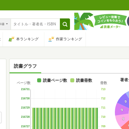
n和書
は
本ランキング
作家ランキング
読書グラフ
著者
読書ページ数
読書冊数
ページ数
冊数
216731
713
216730
712
9
216729
711
9
216728
710
9
216727
709