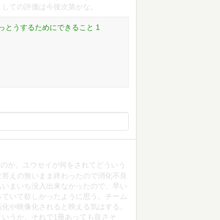
としての評価は今後次第かな。
っとうするためにできること 1
なのか、ユウセイが何をされてどういう
な答えの無いまま終わったので消化不良
もいまいち没入出来なかったので、早い
っていて欲しかったように思う。チーム
画化や映像化されると映える気はする。
いうか、それで1冊あっても良さそ