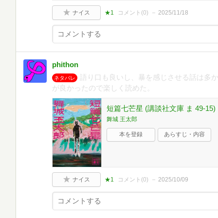
ナイス
★1
コメント(
0
)
2025/11/18
phithon
語り口も良いし、暴を感じさせる話は多
ネタバレ
が良かったので楽しく読めた。
短篇七芒星 (講談社文庫 ま 49-15)
舞城 王太郎
本を登録
あらすじ・内容
ナイス
★1
コメント(
0
)
2025/10/09