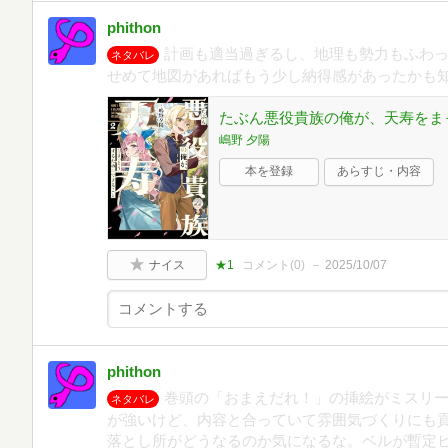
phithon
計画も適当過ぎるし、地理も勢力もふわ
ネタバレ
せめて地図があればもう少し納得感があったかも
たぶん悪役貴族の俺が、天寿をま
嶋野 夕陽
本を登録
あらすじ・内容
ナイス
★1
コメント(
0
)
2025/10/07
phithon
巻頭の「おまえだれ！」の挿絵がミスリ
ネタバレ
が強いけど、内容と合っていて雰囲気づくりにも
落とし所がどうなるのか気になるな。ベルが暫定