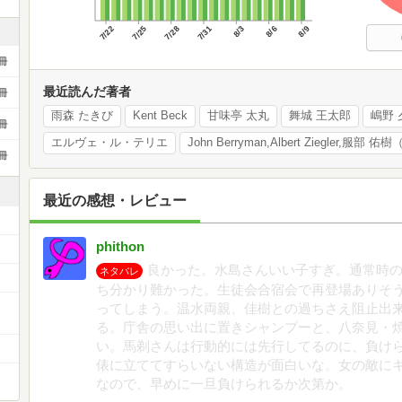
7/22
7/25
7/28
7/31
8/3
8/6
8/9
冊
最近読んだ著者
冊
雨森 たきび
Kent Beck
甘味亭 太丸
舞城 王太郎
嶋野 
冊
エルヴェ・ル・テリエ
冊
最近の感想・レビュー
phithon
良かった。水島さんいい子すぎ。通常時
ネタバレ
ち分かり難かった。生徒会合宿会で再登場ありそ
ー
ってしまう。温水両親、佳樹との過ちさえ阻止出
る。庁舎の思い出に置きシャンプーと、八奈見・
い。馬剃さんは行動的には先行してるのに、負け
俵に立ててすらいない構造が面白いな。女の敵に
なので、早めに一旦負けられるか次第か。