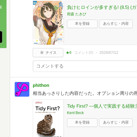
負けヒロインが多すぎる! (8.5) (ガ
版
雨森 たきび
、
本を登録
あらすじ・内容
ナイス
★6
コメント(
0
)
2026/07/12
phithon
相当あっさりした内容だった。オプション周りの
Tidy First? ―個人で実践す
Kent Beck
本を登録
あらすじ・内容