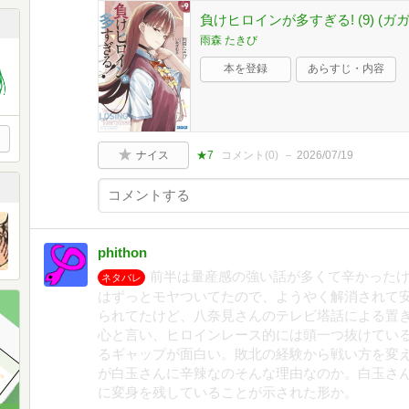
負けヒロインが多すぎる! (9) (ガガガ
雨森 たきび
本を登録
あらすじ・内容
ナイス
★7
コメント(
0
)
2026/07/19
phithon
前半は量産感の強い話が多くて辛かった
ネタバレ
はずっとモヤついてたので、ようやく解消されて
られてたけど、八奈見さんのテレビ塔話による置
心と言い、ヒロインレース的には頭一つ抜けてい
るギャップが面白い。敗北の経験から戦い方を変
が白玉さんに辛辣なのそんな理由なのか。白玉さ
に変身を残していることが示された形か。