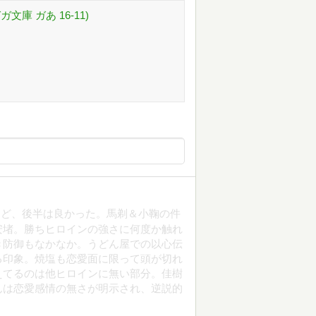
文庫 ガあ 16-11)
けど、後半は良かった。馬剃＆小鞠の件
安堵。勝ちヒロインの強さに何度か触れ
き防御もなかなか。うどん屋での以心伝
る印象。焼塩も恋愛面に限って頭が切れ
えてるのは他ヒロインに無い部分。佳樹
んは恋愛感情の無さが明示され、逆説的