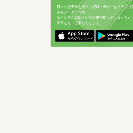
日々の読書量を簡単に記録・管理できるアプリ
読書メーターです。
新たな本との出会いや読書仲間とのつながりが
読書をもっと楽しくします。