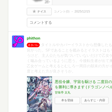
ナイス
コメント(
0
)
2025/12/15
phithon
タイトルやカバーイラストから想像した
ネタバレ
良かった。SFであることを鑑みるとイラストはも
うけど、主人公たちが気づいていないだけで乙女
く噛み合っているように思う。今後転生者が出て
乙女ゲームと考えるとむしろ一周目の顛末の方が
度と考えた方が良さそうか。
悪役令嬢、宇宙を駆ける 二度目
を勝利に導きます (ドラゴンノベル
甘味亭 太丸
本を登録
あらすじ・内容