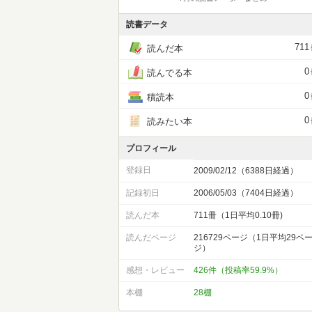
読書データ
711
読んだ本
0
読んでる本
0
積読本
0
読みたい本
プロフィール
登録日
2009/02/12（6388日経過）
記録初日
2006/05/03（7404日経過）
読んだ本
711冊（1日平均0.10冊)
読んだページ
216729ページ（1日平均29ペ
ジ）
感想・レビュー
426件（投稿率59.9%）
本棚
28棚