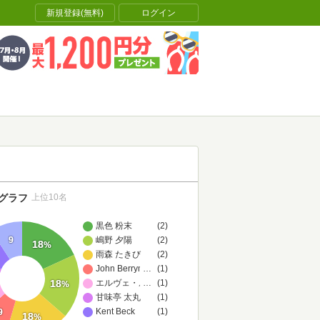
新規登録(無料)
ログイン
グラフ
上位10名
黒色 粉末
(2)
嶋野 夕陽
(2)
9
18
%
雨森 たきび
(2)
John Berryman,Albert Ziegler,服部 佑樹（翻訳）,佐藤
…
(1)
18
エルヴェ・ル・テリエ
…
(1)
%
甘味亭 太丸
(1)
Kent Beck
(1)
9
18
%