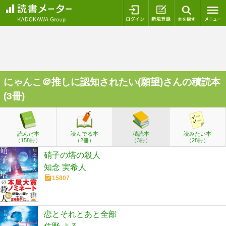
ログイン
新規登録
本を探
にゃんこ＠推しに認知されたい(願望)
さんの積読本
(3冊)
読んだ本
読んでる本
積読本
読みたい本
（158冊）
（2冊）
（3冊）
（28冊）
硝子の塔の殺人
知念 実希人
15807
恋とそれとあと全部