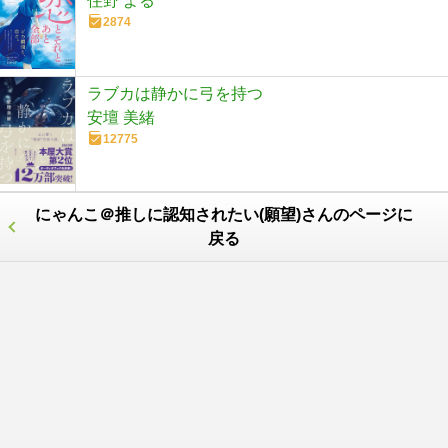
住野 よる
2874
ラブカは静かに弓を持つ
安壇 美緒
12775
にゃんこ＠推しに認知されたい(願望)さんのページに
戻る