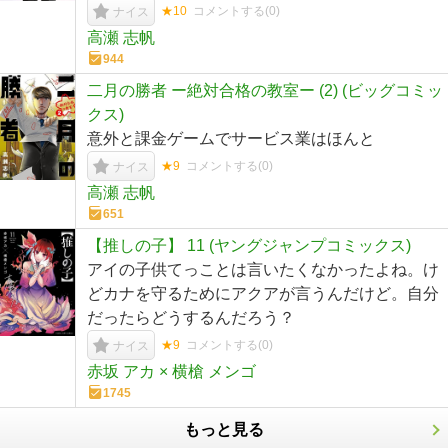
★10
コメントする(
0
)
ナイス
高瀬 志帆
944
二月の勝者 ー絶対合格の教室ー (2) (ビッグコミッ
クス)
意外と課金ゲームでサービス業はほんと
★9
コメントする(
0
)
ナイス
高瀬 志帆
651
【推しの子】 11 (ヤングジャンプコミックス)
アイの子供てっことは言いたくなかったよね。け
どカナを守るためにアクアが言うんだけど。自分
だったらどうするんだろう？
★9
コメントする(
0
)
ナイス
赤坂 アカ × 横槍 メンゴ
1745
もっと見る