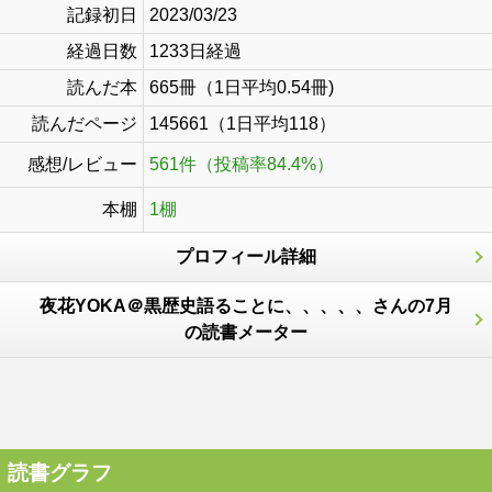
記録初日
2023/03/23
経過日数
1233日経過
読んだ本
665冊（1日平均0.54冊)
読んだページ
145661（1日平均118）
感想/レビュー
561件（投稿率84.4%）
本棚
1棚
プロフィール詳細
夜花YOKA＠黒歴史語ることに、、、、、さんの7月
の読書メーター
読書グラフ