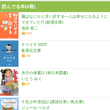
読んでる本(
4
冊)
脳はなにかと言い訳する―人は幸せになるように
できていた!? (新潮文庫)
池谷 裕二
1104
ナツイチ 2025
集英社文庫
136
糸子の体重計 (単行本図書)
いとう みく
447
十五少年漂流記 (講談社青い鳥文庫)
ジュール ベルヌ