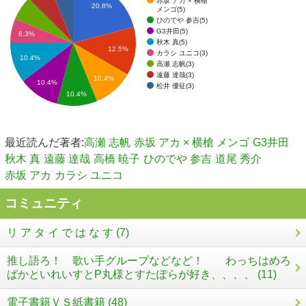
赤坂 アカ × 横槍
20.8%
メンゴ(5)
ひのでや 参吉(5)
G3井田(5)
6.3%
秋木 真(5)
12.5%
カラシ ユニコ(3)
10.4%
高瀬 志帆(3)
遠藤 達哉(3)
10.4%
10.4%
松井 優征(3)
10.4%
最近読んだ著者:
高瀬 志帆
赤坂 アカ × 横槍 メンゴ
G3井田
秋木 真
遠藤 達哉
高橋 暁子
ひのでや 参吉
道尾 秀介
赤坂 アカ
カラシ ユニコ
コミュニティ
リ ア タ イ で は な す (7)
推し語ろ！ 歌い手グループなどなど！ わっちはめろ
ぱかといれいすとP丸様とすたぽらが好き、、、、 (11)
電子書籍ＶＳ紙書籍 (48)