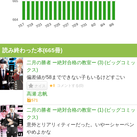
665
664
7/21
7/27
8/2
7/17
7/23
7/29
8/4
7/19
7/25
7/31
8/6
読み終わった本(
665
冊)
二月の勝者 ー絶対合格の教室ー (3) (ビッグコミッ
クス)
偏差値が58までできない子もいるけどすごい
★8
コメントする(
0
)
ナイス
高瀬 志帆
571
二月の勝者 ー絶対合格の教室ー (1) (ビッグコミッ
クス)
意外とリアリィティーだった。いやーシャーペン
やめよかな