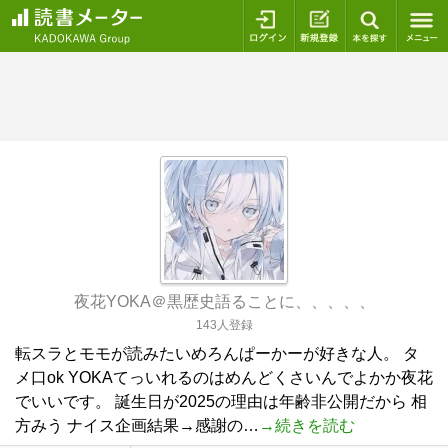
ログイン
新規登録
本を探
夜花YOKA＠黒歴史語ることに、、、、、
143人登録
転スラとモモが読みたいめろんぱーかーが好きな人。 タ
メ口ok YOKAてっいれるのはめんどくさいんでよかか夜花
でいいです。 誕生日が2025の理由は年齢非公開だから 相
方みう ナイス企画結果→感謝の…
→続きを読む