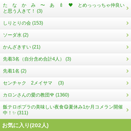
た な か み 〜 あ 🍼 🖤 とめっっっちゃ仲良い
と思う人きて！ (3)
しりとりの会 (153)
ソーダ水 (2)
かんざきすい (21)
先着3名（自分含め合計4人） (3)
先着1名 (2)
センチャク 2メイサマ (3)
カロンさんの愛の教団🌹 (1360)
飯テロポプラの美味しい夜食😋夏休み1か月コメラン開催
中！✨ (311)
お気に入り(
202
人)