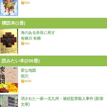
529
積読本(
1
冊)
海のある奈良に死す
有栖川 有栖
441
読みたい本(
206
冊)
変な地図
雨穴
5536
消された一家―北九州・連続監禁殺人事件 (新潮
文庫)