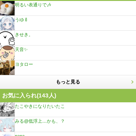
明るい表通りで🎶
うゆ🍼
きせき。
天音✨️
ヨタロー
もっと見る
お気に入られ(
143
人)
たこやきになりたいたこ
みる@低浮上…かも、？
nana