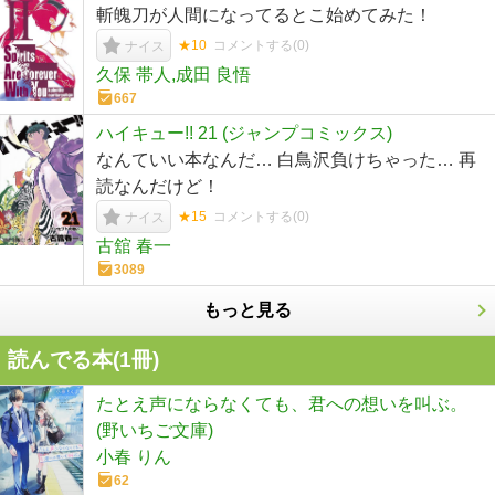
斬魄刀が人間になってるとこ始めてみた！
★10
コメントする(
0
)
ナイス
久保 帯人,成田 良悟
667
ハイキュー!! 21 (ジャンプコミックス)
なんていい本なんだ… 白鳥沢負けちゃった… 再
読なんだけど！
★15
コメントする(
0
)
ナイス
古舘 春一
3089
もっと見る
読んでる本(
1
冊)
たとえ声にならなくても、君への想いを叫ぶ。
(野いちご文庫)
小春 りん
62