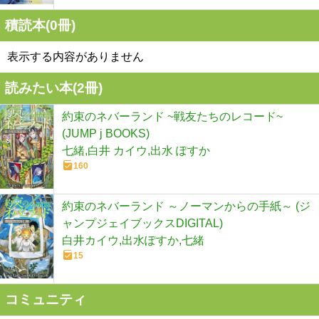
積読本(
0
冊)
表示する内容がありません
読みたい本(
2
冊)
約束のネバーランド ~戦友たちのレコード~
(JUMP j BOOKS)
七緒,白井 カイウ,出水 ぽすか
160
約束のネバーランド ～ノーマンからの手紙～ (ジ
ャンプジェイブックスDIGITAL)
白井カイウ,出水ぽすか,七緒
15
コミュニティ