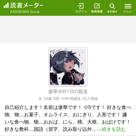
ログイン
新規登録
本を探
連華＠R I Oの親友
女
14歳
O型
小/中/高校生
42人登録
自己紹介します！名前は連華です！ 小5です！ 好きな食べ
物、物…お菓子、オムライス、おにぎり、人形です！ 嫌
いな食べ物、物…おおば、にら、桃、大根、おばけです！
好きな教科…国語（習字、読み取り以外…
→続きを読む