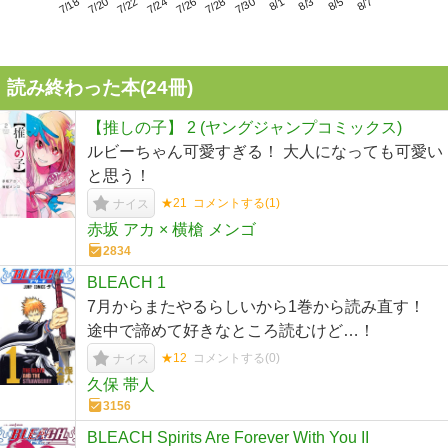
7/22
7/28
8/3
7/18
7/24
7/30
8/5
7/20
7/26
8/1
8/7
読み終わった本(
24
冊)
【推しの子】 2 (ヤングジャンプコミックス)
ルビーちゃん可愛すぎる！ 大人になっても可愛い
と思う！
★21
コメントする(
1
)
ナイス
赤坂 アカ × 横槍 メンゴ
2834
BLEACH 1
7月からまたやるらしいから1巻から読み直す！
途中で諦めて好きなところ読むけど…！
★12
コメントする(
0
)
ナイス
久保 帯人
3156
BLEACH Spirits Are Forever With You II