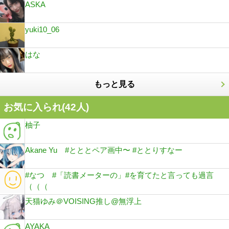
ASKA
yuki10_06
はな
もっと見る
お気に入られ(
42
人)
柚子
Akane Yu #とととペア画中〜 #ととりすなー
#なつ #「読書メーターの」#を育てたと言っても過言
（（（
天猫ゆみ＠VOISING推し@無浮上
AYAKA