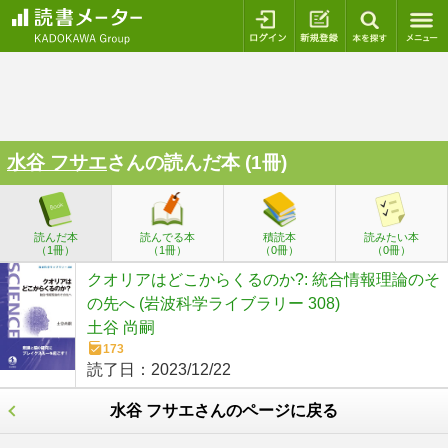
ログイン
新規登録
本を探
水谷 フサエ
さんの読んだ本 (1冊)
読んだ本
読んでる本
積読本
読みたい本
（1冊）
（1冊）
（0冊）
（0冊）
クオリアはどこからくるのか?: 統合情報理論のそ
の先へ (岩波科学ライブラリー 308)
土谷 尚嗣
173
読了日：
2023/12/22
水谷 フサエさんのページに戻る