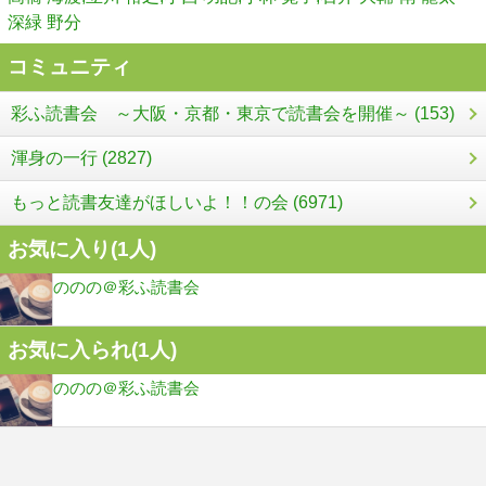
深緑 野分
コミュニティ
彩ふ読書会 ～大阪・京都・東京で読書会を開催～ (153)
渾身の一行 (2827)
もっと読書友達がほしいよ！！の会 (6971)
お気に入り(
1
人)
ののの＠彩ふ読書会
お気に入られ(
1
人)
ののの＠彩ふ読書会