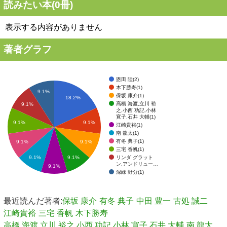
読みたい本(
0
冊)
表示する内容がありません
著者グラフ
恩田 陸(2)
木下勝寿(1)
9.1%
保坂 康介(1)
18.2%
高橋 海渡,立川 裕
9.1%
之,小西 功記,小林
寛子,石井 大輔(1)
9.1%
9.1%
江崎貴裕(1)
南 龍太(1)
有冬 典子(1)
9.1%
9.1%
三宅 香帆(1)
リンダ グラット
9.1%
9.1%
ン,アンドリュー…
9.1%
深緑 野分(1)
最近読んだ著者:
保坂 康介
有冬 典子
中田 豊一
古処 誠二
江崎貴裕
三宅 香帆
木下勝寿
高橋 海渡,立川 裕之,小西 功記,小林 寛子,石井 大輔
南 龍太