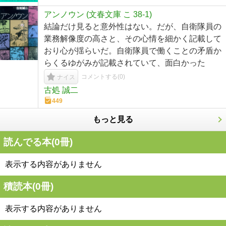
アンノウン (文春文庫 こ 38-1)
結論だけ見ると意外性はない。だが、自衛隊員の
業務解像度の高さと、その心情を細かく記載して
おり心が揺らいだ。自衛隊員で働くことの矛盾か
らくるゆがみが記載されていて、面白かった
コメントする(
0
)
ナイス
古処 誠二
449
もっと見る
読んでる本(
0
冊)
表示する内容がありません
積読本(
0
冊)
表示する内容がありません