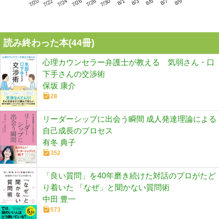
7/24
7/30
8/5
7/20
7/26
8/1
8/7
7/22
7/28
8/3
8/9
読み終わった本(
44
冊)
心理カウンセラー弁護士が教える 気弱さん・口
下手さんの交渉術
保坂 康介
28
リーダーシップに出会う瞬間 成人発達理論による
自己成長のプロセス
有冬 典子
352
「良い質問」を40年磨き続けた対話のプロがたど
り着いた 「なぜ」と聞かない質問術
中田 豊一
573