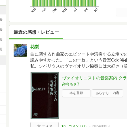
7/20
7/23
7/26
7/29
8/1
8/4
8/7
冊
冊
最近の感想・レビュー
冊
花梨
冊
曲に関する作曲家のエピソードや演奏する立場で
読みやすかった。「この一枚」という音楽Cdが各
私、シベリウスのヴァイオリン協奏曲は大好き（
ヴァイオリニストの音楽案内 クラ
高嶋 ちさ子
本を登録
あらすじ・内容
ー
ナイス
★9
コメント(
1
)
2024/09/19