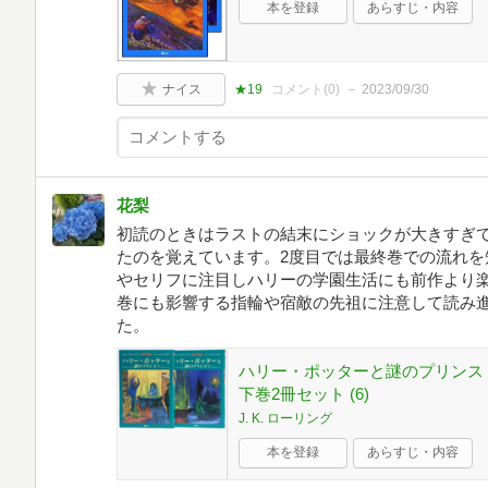
本を登録
あらすじ・内容
ナイス
★19
コメント(
0
)
2023/09/30
花梨
初読のときはラストの結末にショックが大きすぎ
たのを覚えています。2度目では最終巻での流れを
やセリフに注目しハリーの学園生活にも前作より
巻にも影響する指輪や宿敵の先祖に注意して読み
た。
ハリー・ポッターと謎のプリンス
下巻2冊セット (6)
J. K. ローリング
本を登録
あらすじ・内容