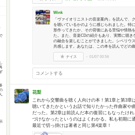
Wink
「ヴァイオリニストの音楽案内」を読んで、
を聴いているかのように感じられました。特
。
形作ってきたか、その背後にある苦悩や情熱
た。また、音楽CDの紹介もあり、実際に聴き
で
の融合を楽しむことができました。シベリウ
共感します。あなたは、この本を読んでどの
ナイス
01/07 00:56
し
再
ず
多
の
花梨
ん
これから交響曲を聴く人向けの本！第1章と第3章
聴いてきたかというお話で知りたかった作曲家や
だった。第2章は前読んだ本の復習にもなったけれ
づけなかったというのはよくわかる。私も初期に
示
最近で切っ掛けは著者と同じ第4楽章！