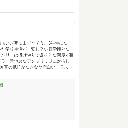
払いが夢に出てきそう。5年生になっ
った学校生活が一変し辛い新学期とな
りハリーは投げやりで反抗的な態度が目
イラ。意地悪なアンブリッジに対抗し
の無言の抵抗がなかなか面白い。ラスト
！
団