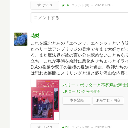
ナイス
★14
コメント(
0
)
2023/09/18
花梨
これを読むとあの「エヘンッ、エヘンッ」という咳
たハリーはアンブリッジの登場で今まで大好きだ
る。また魔法界が彼の言い分を認めないこともあ
立ち、これが事態を余計に悪化させちょっとイラ
D.Aの発足や双子の最後の反逆と逃走、教師たち
は思わぬ展開にスリリングと涙と盛り沢山な内容
ハリー・ポッターと不死鳥の騎士
J.K.ローリング,松岡佑子
本を登録
あらすじ・内容
ナイス
★24
コメント(
0
)
2023/08/16