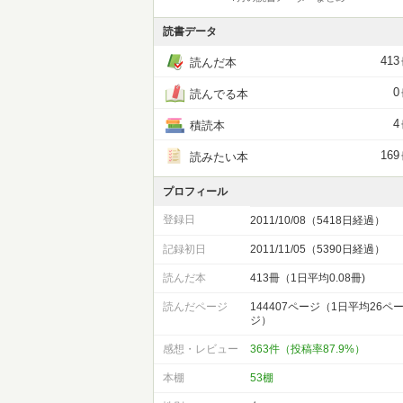
読書データ
413
読んだ本
0
読んでる本
4
積読本
169
読みたい本
プロフィール
登録日
2011/10/08（5418日経過）
記録初日
2011/11/05（5390日経過）
読んだ本
413冊（1日平均0.08冊)
読んだページ
144407ページ（1日平均26ペ
ジ）
感想・レビュー
363件（投稿率87.9%）
本棚
53棚