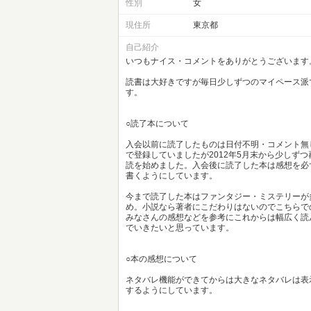
性別
女
現住所
東京都
自己紹介
いつもナイス・コメントをありがとうございます
読書は大好きですが毎日少しずつのマイペース派
す。
○読了本について
入会以前に読了したものは日付不明・コメント無
で登録していましたが2012年5月末から少しずつ
読を始めました。入会後に読了した本は感想を必
書くようにしています。
今まで読了した本はファンタジー・ミステリーが
め。小説なら著者にこだわりはないのでこちらで
みなさんの感想などを参考にこれからは幅広く読
でいきたいと思っています。
○本の感想について
ネタバレ機能ができてからは大きなネタバレは表
するようにしています。