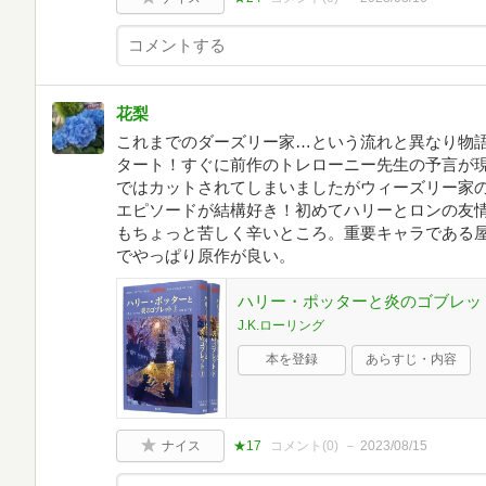
花梨
これまでのダーズリー家…という流れと異なり物
タート！すぐに前作のトレローニー先生の予言が
ではカットされてしまいましたがウィーズリー家
エピソードが結構好き！初めてハリーとロンの友
もちょっと苦しく辛いところ。重要キャラである
でやっぱり原作が良い。
ハリー・ポッターと炎のゴブレット 
J.K.ローリング
本を登録
あらすじ・内容
ナイス
★17
コメント(
0
)
2023/08/15