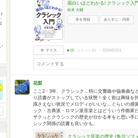
面白いほどわかる! クラシック入
松本 大輔
け
・
本を登録
あらすじ・内容
よ
い
ナイス
★10
コメント(
0
)
2024/02/01
花梨
ここ2・3年、クラシック…特に交響曲や協奏曲な
り読書がストップしている状態！全く前は興味を
識さえない状況でメロディがいいな…ぐらいの感
ック・古典派・ロマン派音楽とはどういう作曲家
ザクっとクラシックの歴史が分かる本をと思い手
シック関係の読書も良いかも。
クラシック音楽の歴史 (角川ソフ