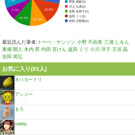
7.7%
野尻 抱影(3)
川上 弘美(3)
12.8%
7.7%
名取 佐和子(2)
益田 ミリ(2)
10.3%
10.3%
村田 沙耶香(2)
最近読んだ著者:
トーベ・ヤンソン
小野 不由美
三浦 しをん
東畑 開人
木内 昇
内田 百けん
益田 ミリ
小川 洋子
王谷 晶
吉田 篤弘
お気に入り(
83
人)
オハヨードリ
アンジー
まろ
nobby