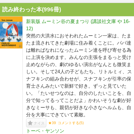
読み終わった本(
996
冊)
新装版 ムーミン谷の夏まつり (講談社文庫 や 16-
12)
突然の大洪水におそわれたムーミン一家は、たま
たま流されてきた劇場に住み着くことに。パパ達
は離ればなれになったムーミン達を呼び寄せる為
に上演を決めます。みんなの主張をまるっと受け
止めながらの、劇のゆるい演出がなんとも微笑ま
しい。そして24人の子どもたち、リトルミィ、ス
ナフキンの組み合わせが、スナフキンが引率の保
育士さんみたいで新鮮で好き。ずっと見ていた
い。「たいせつなのは、自分のしたいことを、自
分で知ってるってことだよ」かわいそうな劇が好
きなミーサも、親切が好きな小さなヘルムも、自
分を大事にできていて素敵。
★39
コメントする(
5
)
ナイス
トーベ・ヤンソン