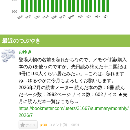
990
7/22
7/28
8/3
7/18
7/24
7/30
8/5
7/20
7/26
8/1
8/7
最近のつぶやき
おゆき
登場人物の名前を忘れがちなので、メモや付箋(購入
本のみ)を使うのですが、先日読み終えた十二国記は
4冊に100人くらい居たみたい。...これは...忘れます
ね... ゆるやかに今月もよろしくお願いします。
2026年7月の読書メーター 読んだ本の数：8冊 読ん
だページ数：2992ページ ナイス数：602ナイス ★先
月に読んだ本一覧はこちら→
https://bookmeter.com/users/31667/summary/monthly/
2026/7
コメント(
0
)
08/01
ナイス
★30