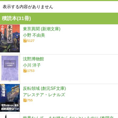
表示する内容がありません
積読本(
31
冊)
東亰異聞 (新潮文庫)
小野 不由美
5127
沈黙博物館
小川 洋子
1753
反転領域 (創元SF文庫)
アレステア・レナルズ
755