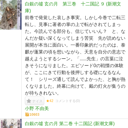
白銀の墟 玄の月 第三巻 十二国記 ９ (新潮文
庫)
前巻で発覚した哀しき事実。しかし今巻で二転三
転し、見事に著者の掌の上で転がされてしまっ
た。今読んでる部分も、信じていいん？ と、な
んだか疑い深くなってしまう苦笑 先が読めない
展開が本当に面白い。一番印象的だったのは、泰
麒が蓬莱の頃を想いながら、天意を自分の意志で
越えようとするシーン。「......先生」の言葉に泣
きそうになりました。エピソード0の戦慄の体験
が、ここにきて行動を後押しする礎になるなん
て！ シリーズ通して読んでよかった、と胸が熱
くなりました。終幕に向けて、戴の灯火が集うの
が待ちきれない。
★42
コメントする(
0
)
ナイス
小野 不由美
10603
白銀の墟 玄の月 第二巻 十二国記 (新潮文庫)