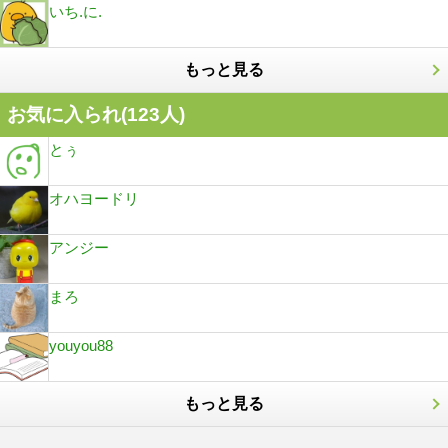
いち.に.
もっと見る
お気に入られ(
123
人)
とぅ
オハヨードリ
アンジー
まろ
youyou88
もっと見る