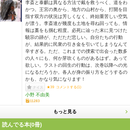
李斎と泰麒は異なる方法で戴を救うべく、道をわ
かつ。王宮の奥から、地方の山村から、打開を目
指す双方の状況は芳しくなく、終始重苦しい空気
が漂う。李斎達が幾度も土地を尋ね回っても、情
報は藁をも掴む程度。必死に辿った末に見つけた
驍宗の跡が、ただただ悲しい。自分たちの行動
が、結果的に民衆の引き金を引いてしまうなんて
辛すぎる。ただ、これまでの捜索で出会った数多
の人々にも、何か芽吹くものがあるはず。あって
欲しい。ラストの回生の行動は、次巻以降への光
になるだろうか。各人が身の振り方をどうするの
かも、かなり気になります！
★39
コメントする(
1
)
ナイス
小野 不由美
11283
もっと見る
読んでる本(
0
冊)