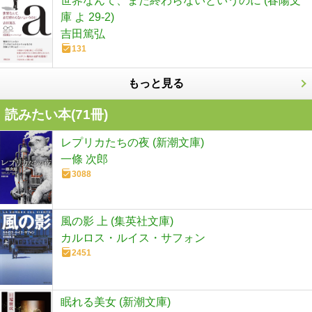
世界なんて、まだ終わらないというのに (春陽文
庫 よ 29-2)
吉田篤弘
131
もっと見る
読みたい本(
71
冊)
レプリカたちの夜 (新潮文庫)
一條 次郎
3088
風の影 上 (集英社文庫)
カルロス・ルイス・サフォン
2451
眠れる美女 (新潮文庫)