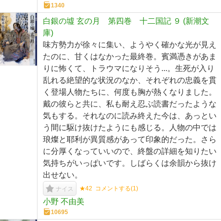
1340
白銀の墟 玄の月 第四巻 十二国記 ９ (新潮文
庫)
味方勢力が徐々に集い、ようやく確かな光が見え
たのに、甘くはなかった最終巻。賓満憑きがあま
りに怖くて、トラウマになりそう...。生死が入り
乱れる絶望的な状況のなか、それぞれの忠義を貫
く登場人物たちに、何度も胸が熱くなりました。
戴の彼らと共に、私も耐え忍ぶ読書だったような
気もする。それなのに読み終えた今は、あっとい
う間に駆け抜けたようにも感じる。人物の中では
琅燦と耶利が異質感があって印象的だった。さら
に分厚くなっていいので、終盤の詳細を知りたい
気持ちがいっぱいです。しばらくは余韻から抜け
出せない。
★42
コメントする(
1
)
ナイス
小野 不由美
10695