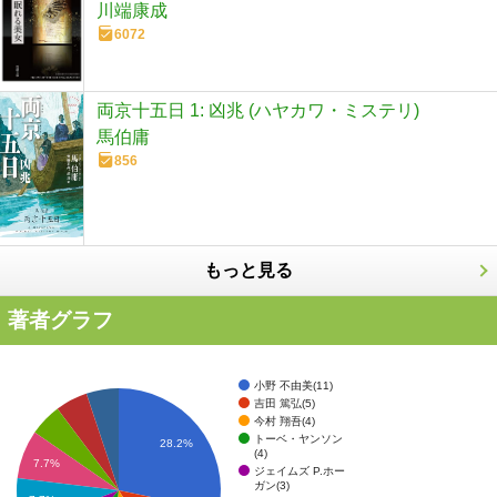
川端康成
6072
両京十五日 1: 凶兆 (ハヤカワ・ミステリ)
馬伯庸
856
もっと見る
著者グラフ
小野 不由美(11)
吉田 篤弘(5)
今村 翔吾(4)
トーベ・ヤンソン
28.2%
(4)
7.7%
ジェイムズ P.ホー
ガン(3)