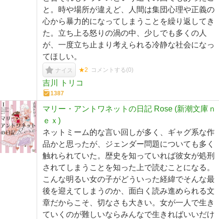
と。時や場所が違えど、人間は集団心理や正義の
心から暴力的になってしまうことを繰り返してき
た。立ち上る怒りの渦の中、少しでも多くの人
が、一度立ち止まり考えられる冷静な社会になっ
てほしい。
★2
コメントする(
0
)
ナイス
吉川 トリコ
1387
マリー・アントワネットの日記 Rose (新潮文庫ｎ
ｅｘ)
ネットミーム的な言い回しが多く、ギャグ系な作
品かと思ったが、ジェンダー問題についても多く
触れられていた。歴史を知っていれば彼女が処刑
されてしまうことを知った上で読むことになる。
こんな明るい女の子がどういった経緯でそんな最
後を迎えてしまうのか、面白く読み進められる文
章だからこそ、切なさも大きい。女が一人で生き
ていくのが難しいならみんなで生きればいいだけ