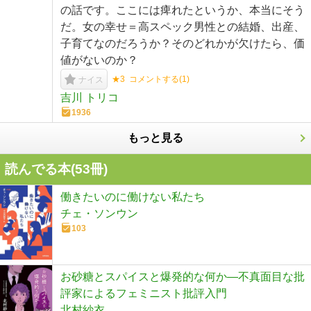
の話です。ここには痺れたというか、本当にそう
だ。女の幸せ＝高スペック男性との結婚、出産、
子育てなのだろうか？そのどれかが欠けたら、価
値がないのか？
★3
コメントする(
1
)
ナイス
吉川 トリコ
1936
もっと見る
読んでる本(
53
冊)
働きたいのに働けない私たち
チェ・ソンウン
103
お砂糖とスパイスと爆発的な何か—不真面目な批
評家によるフェミニスト批評入門
北村紗衣