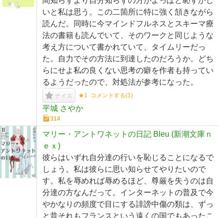
間知らずより自分知らずの方がよっぽど恥ずかし
いと私は思う。この二箇所に特に強く頷きながら
読んだ。同時に今マインドフルネスとスキーマ療
法の書籍も読んでいて、そのワークと同じような
考え方について書かれていて、タイムリーだっ
た。自力でその方法に到達したのだろうか。どち
らにせよ私の良くない思考の癖を作者も持ってい
るようだったので、対処法が参考になった。
★1
コメントする(
1
)
ナイス
平城 さやか
314
マリー・アントワネットの日記 Bleu (新潮文庫ｎ
ｅｘ)
彼らはいずれ自分達の行いを恥じることになるで
しょう。私は彼らに思い知らせてやりたいので
す。私を辱めれば辱めるほど、尊厳を失うのは自
分達の方なんだって。インターネットの普及で今
やかなりの頻度で目にする誹謗中傷の類は、ずっ
と昔それもフランスという遠くの国でもあったこ