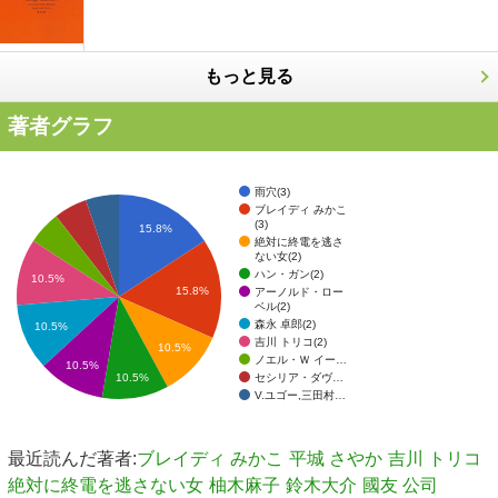
もっと見る
著者グラフ
雨穴(3)
ブレイディ みかこ
(3)
15.8%
絶対に終電を逃さ
ない女(2)
ハン・ガン(2)
10.5%
15.8%
アーノルド・ロー
ベル(2)
森永 卓郎(2)
10.5%
吉川 トリコ(2)
10.5%
ノエル・Ｗ イー…
10.5%
セシリア・ダヴ…
10.5%
V.ユゴー,三田村…
最近読んだ著者:
ブレイディ みかこ
平城 さやか
吉川 トリコ
絶対に終電を逃さない女
柚木麻子
鈴木大介
國友 公司