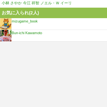
小林 さやか
今江 祥智
ノエル・Ｗ イーリ
お気に入られ(
2
人)
mizugame_book
Bun-ichi Kawamoto