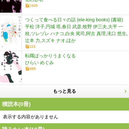
1949
つくって食べる日々の話 (ele-king books) (書籍)
平松 洋子,円城 塔,春日 武彦,牧野 伊三夫,大平 一
枝,ツレヅレ ハナコ,白央 篤司,阿古 真理,滝口 悠生,
辻本 力,スズキ ナオ,ほか
115
転職ばっかりうまくなる
ひらい めぐみ
989
もっと見る
積読本(
0
冊)
表示する内容がありません