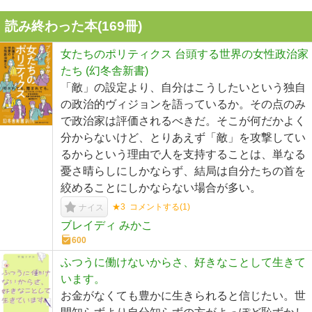
読み終わった本(
169
冊)
女たちのポリティクス 台頭する世界の女性政治家
たち (幻冬舎新書)
「敵」の設定より、自分はこうしたいという独自
の政治的ヴィジョンを語っているか。その点のみ
で政治家は評価されるべきだ。そこが何だかよく
分からないけど、とりあえず「敵」を攻撃してい
るからという理由で人を支持することは、単なる
憂さ晴らしにしかならず、結局は自分たちの首を
絞めることにしかならない場合が多い。
★3
コメントする(
1
)
ナイス
ブレイディ みかこ
600
ふつうに働けないからさ、好きなことして生きて
います。
お金がなくても豊かに生きられると信じたい。世