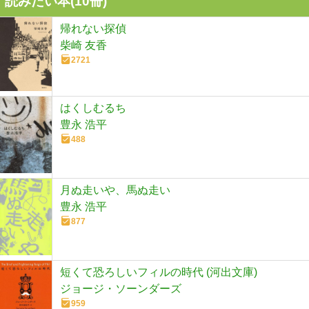
読みたい本(
10
冊)
帰れない探偵
柴崎 友香
2721
はくしむるち
豊永 浩平
488
月ぬ走いや、馬ぬ走い
豊永 浩平
877
短くて恐ろしいフィルの時代 (河出文庫)
ジョージ・ソーンダーズ
959