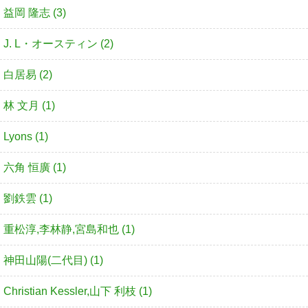
益岡 隆志 (3)
J. L・オースティン (2)
白居易 (2)
林 文月 (1)
Lyons (1)
六角 恒廣 (1)
劉鉄雲 (1)
重松淳,李林静,宮島和也 (1)
神田山陽(二代目) (1)
Christian Kessler,山下 利枝 (1)