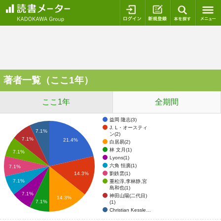
ログイン
新規登録
本を探
著者一覧（ここ1年）
ここ1年
全期間
益岡 隆志(3)
J. L・オースティ
7.1%
ン(2)
7.1%
21.4%
白居易(2)
林 文月(1)
7.1%
Lyons(1)
六角 恒廣(1)
7.1%
劉鉄雲(1)
14.3%
7.1%
重松淳,李林静,宮
島和也(1)
7.1%
神田山陽(二代目)
14.3%
7.1%
(1)
Christian Kessle…