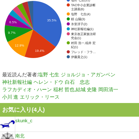
TAC中小企業診断
士講座(6)
塩野 七生(4)
頼 山陽(3)
35.5%
6.5%
氷室冴子(2)
神社新報社編(1)
9.7%
東京改正家族法研
究会(1)
村田 浩一,稲井 宏
12.9%
紀(1)
19.4%
フレッド・フラ…
伊藤貴之(1)
最近読んだ著者:
塩野 七生
ジョルジョ・アガンベン
神社新報社編
ヘレン・ドウ
白石 忠志
ラフカディオ・ハーン
稲村 哲也,結城 史隆
岡田清一
小川 進
エリック・リース
お気に入り(
4
人)
skunk_c
南北