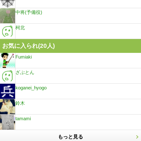
中将(予備役)
柯北
お気に入られ(
20
人)
Fumiaki
ざぶとん
koganei_hyogo
鈴木
tamami
もっと見る