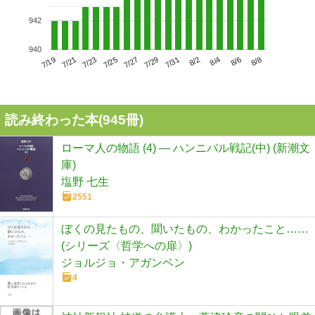
942
940
7/23
7/29
8/4
7/19
7/25
7/31
8/6
7/21
7/27
8/2
8/8
読み終わった本(
945
冊)
ローマ人の物語 (4) ― ハンニバル戦記(中) (新潮文
庫)
塩野 七生
2551
ぼくの見たもの、聞いたもの、わかったこと……
(シリーズ〈哲学への扉〉)
ジョルジョ・アガンベン
4