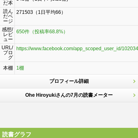
だ本
読ん
271503（1日平均66）
だペ
ージ
感想/
650件（投稿率68.8%）
レビ
ュー
URL/
https://www.facebook.com/app_scoped_user_id/10203
ブロ
グ
本棚
1棚
プロフィール詳細
Ohe Hiroyukiさんの7月の読書メーター
読書グラフ