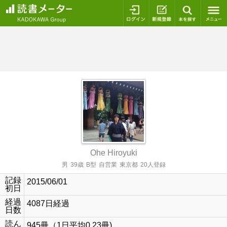
ログイン
新規登録
本を探
Ohe Hiroyuki
男
39歳
B型
自営業
東京都
20人登録
記録
2015/06/01
初日
経過
4087日経過
日数
読ん
945冊（1日平均0.23冊)