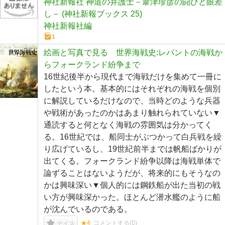
神社新報社 神道の弁護士－葦津珍彦の闘ひと眼差
し－ (神社新報ブックス 25)
神社新報社編
1
絵画と写真で見る 世界海戦史:レパントの海戦か
らフォークランド紛争まで
16世紀後半から現代まで海戦だけを集めて一冊に
したという本。基本的にはそれぞれの海戦を個別
に解説しているだけなので、当時どのような兵器
や戦術があったのかはあまり触れられていない▼
通読すると何となく海戦の雰囲気は分かってく
る。16世紀では、船同士がぶつかって白兵戦を繰
り広げているし、19世紀前半までは帆船ばかりが
出てくる。フォークランド紛争以降は海戦単体で
論ずることはないようだが、将来的にもそうなの
かは興味深い▼個人的には鋼鉄船が出た当初の戦
い方が興味深かった。ほとんど潜水艦のように船
が沈んでいるのである。
★4
コメントする(
0
)
ナイス